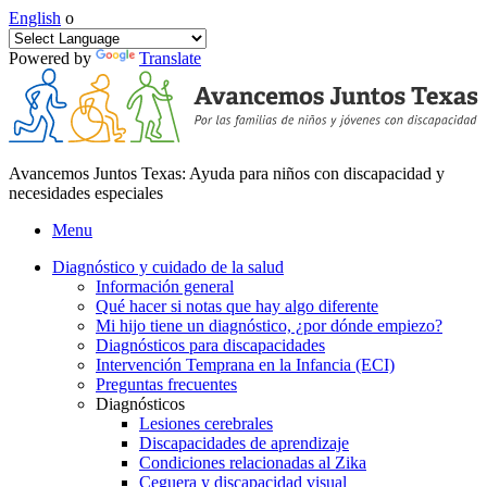
English
o
Powered by
Translate
Avancemos Juntos Texas: Ayuda para niños con discapacidad y
necesidades especiales
Menu
Diagnóstico y cuidado de la salud
Información general
Qué hacer si notas que hay algo diferente
Mi hijo tiene un diagnóstico, ¿por dónde empiezo?
Diagnósticos para discapacidades
Intervención Temprana en la Infancia (ECI)
Preguntas frecuentes
Diagnósticos
Lesiones cerebrales
Discapacidades de aprendizaje
Condiciones relacionadas al Zika
Ceguera y discapacidad visual