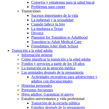
Consejos y estrategias para la salud bucal
Problemas para comer
Transiciónes
Sucesos importantes de la vida
La pubertad y la sexualidad
Cuando fallece tu hijo
La mudanza a Texas
Divorce
Planning for Transition to Adulthood
Transition to Adult Medical Care
Friendships After High School
Transición a la edad adulta
Información general
Cómo planificar la transición a la edad adulta
Fondos y servicios a partir de los 18 años
La transición en la atención médica
Las amistades después de la preparatoria
Actividades recreativas para adolescentes y
adultos con discapacidades
Historias personales
Preguntas frecuentes
Hijos adultos: Garantizar el apoyo
Estudios universitarios y vida profesional
Transición de la escuela pública
Estudios después de la preparatoria