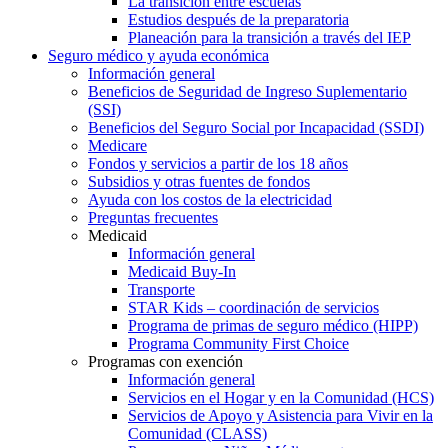
La transición entre escuelas
Estudios después de la preparatoria
Planeación para la transición a través del IEP
Seguro médico y ayuda económica
Información general
Beneficios de Seguridad de Ingreso Suplementario
(SSI)
Beneficios del Seguro Social por Incapacidad (SSDI)
Medicare
Fondos y servicios a partir de los 18 años
Subsidios y otras fuentes de fondos
Ayuda con los costos de la electricidad
Preguntas frecuentes
Medicaid
Información general
Medicaid Buy-In
Transporte
STAR Kids – coordinación de servicios
Programa de primas de seguro médico (HIPP)
Programa Community First Choice
Programas con exención
Información general
Servicios en el Hogar y en la Comunidad (HCS)
Servicios de Apoyo y Asistencia para Vivir en la
Comunidad (CLASS)