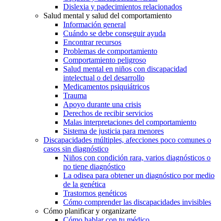
Dislexia y padecimientos relacionados
Salud mental y salud del comportamiento
Información general
Cuándo se debe conseguir ayuda
Encontrar recursos
Problemas de comportamiento
Comportamiento peligroso
Salud mental en niños con discapacidad
intelectual o del desarrollo
Medicamentos psiquiátricos
Trauma
Apoyo durante una crisis
Derechos de recibir servicios
Malas interpretaciones del comportamiento
Sistema de justicia para menores
Discapacidades múltiples, afecciones poco comunes o
casos sin diagnóstico
Niños con condición rara, varios diagnósticos o
no tiene diagnóstico
La odisea para obtener un diagnóstico por medio
de la genética
Trastornos genéticos
Cómo comprender las discapacidades invisibles
Cómo planificar y organizarte
Cómo hablar con tu médico