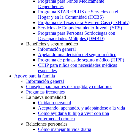
Programa para Niños Médicamente
Dependientes
Programa STAR+PLUS de Servicios en el
Hogar y en la Comunidad (HCBS)
Programa de Texas para Vivir en Casa (TxHmL)
Servicios de Empoderamiento Juvenil (YES)
Programa para Personas Sordociegas con
Discapacidades Múltiples (DMBD)
Beneficios y seguro médico
Información general
Apelando una decisión del seguro médico
Programa de primas de seguro médico (HIPP)
CHIP para niños con necesidades médicas
especiales
Apoyo para la familia
Información general
Consejos para padres de acogida y cuidadores
Preguntas frecuentes
La nueva normalidad
Cuidado personal
Aceptando, apenando, y adaptándose a la vida
Como ayudar a tu hijo a vivir con una
enfermedad crónica
Relaciones personales
Cómo manejar tu vida diaria