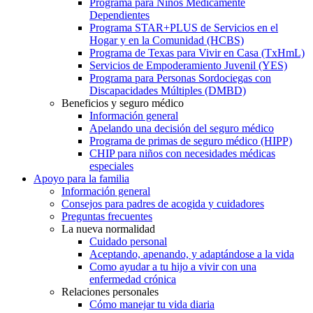
Programa para Niños Médicamente
Dependientes
Programa STAR+PLUS de Servicios en el
Hogar y en la Comunidad (HCBS)
Programa de Texas para Vivir en Casa (TxHmL)
Servicios de Empoderamiento Juvenil (YES)
Programa para Personas Sordociegas con
Discapacidades Múltiples (DMBD)
Beneficios y seguro médico
Información general
Apelando una decisión del seguro médico
Programa de primas de seguro médico (HIPP)
CHIP para niños con necesidades médicas
especiales
Apoyo para la familia
Información general
Consejos para padres de acogida y cuidadores
Preguntas frecuentes
La nueva normalidad
Cuidado personal
Aceptando, apenando, y adaptándose a la vida
Como ayudar a tu hijo a vivir con una
enfermedad crónica
Relaciones personales
Cómo manejar tu vida diaria