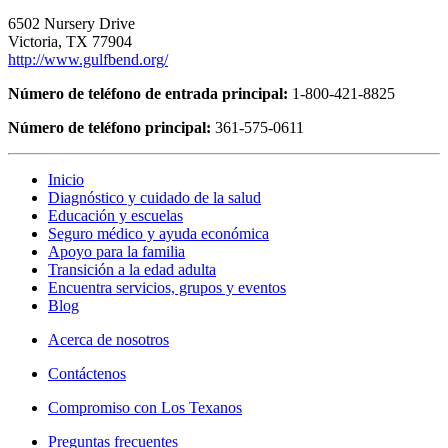
6502 Nursery Drive
Victoria, TX 77904
http://www.gulfbend.org/
Número de teléfono de entrada principal:
1-800-421-8825
Número de teléfono principal:
361-575-0611
Inicio
Diagnóstico y cuidado de la salud
Educación y escuelas
Seguro médico y ayuda económica
Apoyo para la familia
Transición a la edad adulta
Encuentra servicios, grupos y eventos
Blog
Acerca de nosotros
Contáctenos
Compromiso con Los Texanos
Preguntas frecuentes