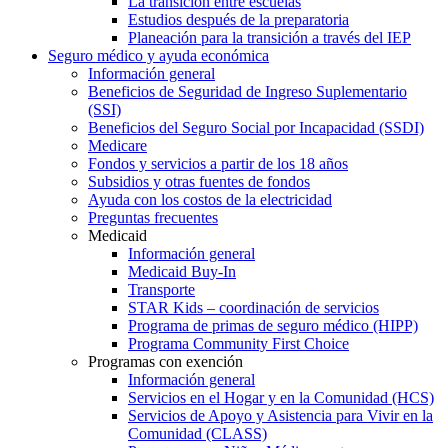
La transición entre escuelas
Estudios después de la preparatoria
Planeación para la transición a través del IEP
Seguro médico y ayuda económica
Información general
Beneficios de Seguridad de Ingreso Suplementario
(SSI)
Beneficios del Seguro Social por Incapacidad (SSDI)
Medicare
Fondos y servicios a partir de los 18 años
Subsidios y otras fuentes de fondos
Ayuda con los costos de la electricidad
Preguntas frecuentes
Medicaid
Información general
Medicaid Buy-In
Transporte
STAR Kids – coordinación de servicios
Programa de primas de seguro médico (HIPP)
Programa Community First Choice
Programas con exención
Información general
Servicios en el Hogar y en la Comunidad (HCS)
Servicios de Apoyo y Asistencia para Vivir en la
Comunidad (CLASS)