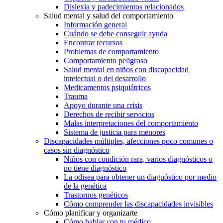
Dislexia y padecimientos relacionados
Salud mental y salud del comportamiento
Información general
Cuándo se debe conseguir ayuda
Encontrar recursos
Problemas de comportamiento
Comportamiento peligroso
Salud mental en niños con discapacidad
intelectual o del desarrollo
Medicamentos psiquiátricos
Trauma
Apoyo durante una crisis
Derechos de recibir servicios
Malas interpretaciones del comportamiento
Sistema de justicia para menores
Discapacidades múltiples, afecciones poco comunes o
casos sin diagnóstico
Niños con condición rara, varios diagnósticos o
no tiene diagnóstico
La odisea para obtener un diagnóstico por medio
de la genética
Trastornos genéticos
Cómo comprender las discapacidades invisibles
Cómo planificar y organizarte
Cómo hablar con tu médico