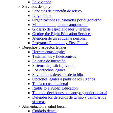
La vivienda
Servicios de apoyo
Servicios de atención de relevo
La guardería
Organizaciones subsidiadas por el gobierno
Mandar a tu hijo a un campamento
Glosario de especialidades y terapias
Getting the Right Education Services
Atención de un ayudante personal
Programa Community First Choice
Derechos y aspectos legales
Herramientas legales
Testamentos y fideicomisos
La carta de intención
Sistema de justicia juvenil
Los derechos legales
Si violan los derechos de tu hijo
Opciones legales a partir de los 18 años
Tutela o custodia legal
Rights to a Public Education
Toma de decisiones con apoyo y poder notarial
Defender los derechos de tu hijo y cambiar los
sistemas
Alimentación y salud bucal
Cuidado dental