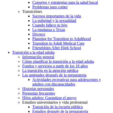
Consejos y estrategias para la salud bucal
Problemas para comer
Transiciónes
Sucesos importantes de la vida
La pubertad y la sexualidad
Cuando fallece tu hijo
La mudanza a Texas
Divorce
Planning for Transition to Adulthood
Transition to Adult Medical Care
Friendships After High School
Transición a la edad adulta
Información general
Cómo planificar la transición a la edad adulta
Fondos y servicios a partir de los 18 años
La transición en la atención médica
Las amistades después de la preparatoria
Actividades recreativas para adolescentes y
adultos con discapacidades
Historias personales
Preguntas frecuentes
Hijos adultos: Garantizar el apoyo
Estudios universitarios y vida profesional
Transición de la escuela pública
Estudios después de la preparatoria