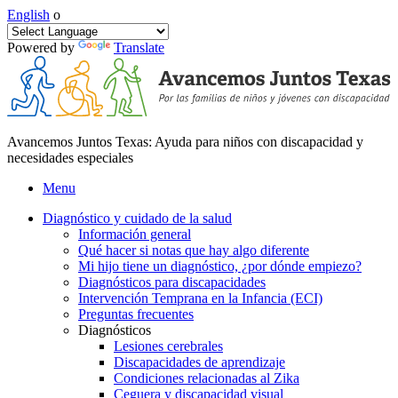
English
o
Powered by
Translate
Avancemos Juntos Texas: Ayuda para niños con discapacidad y
necesidades especiales
Menu
Diagnóstico y cuidado de la salud
Información general
Qué hacer si notas que hay algo diferente
Mi hijo tiene un diagnóstico, ¿por dónde empiezo?
Diagnósticos para discapacidades
Intervención Temprana en la Infancia (ECI)
Preguntas frecuentes
Diagnósticos
Lesiones cerebrales
Discapacidades de aprendizaje
Condiciones relacionadas al Zika
Ceguera y discapacidad visual