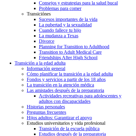
Consejos y estrategias para la salud bucal
Problemas para comer
Transiciónes
Sucesos importantes de la vida
La pubertad y la sexualidad
Cuando fallece tu hijo
La mudanza a Texas
Divorce
Planning for Transition to Adulthood
Transition to Adult Medical Care
Friendships After High School
Transición a la edad adulta
Información general
Cómo planificar la transición a la edad adulta
Fondos y servicios a partir de los 18 años
La transición en la atención médica
Las amistades después de la preparatoria
Actividades recreativas para adolescentes y
adultos con discapacidades
Historias personales
Preguntas frecuentes
Hijos adultos: Garantizar el apoyo
Estudios universitarios y vida profesional
Transición de la escuela pública
Estudios después de la preparatoria