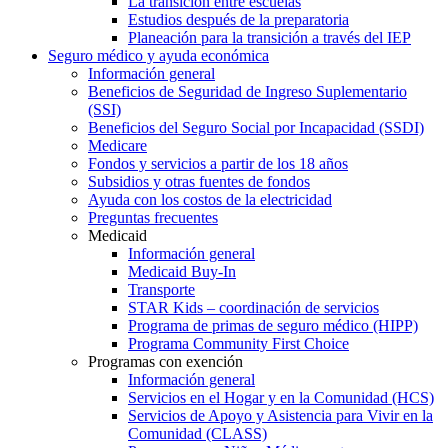
La transición entre escuelas
Estudios después de la preparatoria
Planeación para la transición a través del IEP
Seguro médico y ayuda económica
Información general
Beneficios de Seguridad de Ingreso Suplementario
(SSI)
Beneficios del Seguro Social por Incapacidad (SSDI)
Medicare
Fondos y servicios a partir de los 18 años
Subsidios y otras fuentes de fondos
Ayuda con los costos de la electricidad
Preguntas frecuentes
Medicaid
Información general
Medicaid Buy-In
Transporte
STAR Kids – coordinación de servicios
Programa de primas de seguro médico (HIPP)
Programa Community First Choice
Programas con exención
Información general
Servicios en el Hogar y en la Comunidad (HCS)
Servicios de Apoyo y Asistencia para Vivir en la
Comunidad (CLASS)