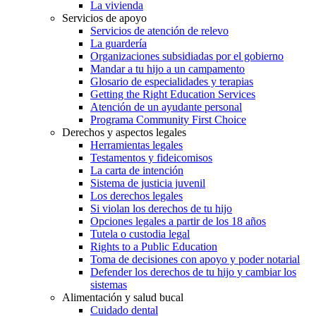
La vivienda
Servicios de apoyo
Servicios de atención de relevo
La guardería
Organizaciones subsidiadas por el gobierno
Mandar a tu hijo a un campamento
Glosario de especialidades y terapias
Getting the Right Education Services
Atención de un ayudante personal
Programa Community First Choice
Derechos y aspectos legales
Herramientas legales
Testamentos y fideicomisos
La carta de intención
Sistema de justicia juvenil
Los derechos legales
Si violan los derechos de tu hijo
Opciones legales a partir de los 18 años
Tutela o custodia legal
Rights to a Public Education
Toma de decisiones con apoyo y poder notarial
Defender los derechos de tu hijo y cambiar los
sistemas
Alimentación y salud bucal
Cuidado dental