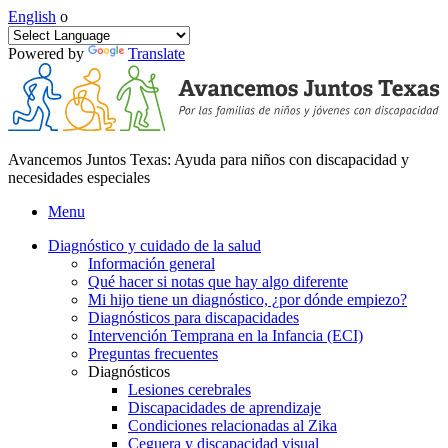
English
o
Powered by
Translate
Avancemos Juntos Texas: Ayuda para niños con discapacidad y
necesidades especiales
Menu
Diagnóstico y cuidado de la salud
Información general
Qué hacer si notas que hay algo diferente
Mi hijo tiene un diagnóstico, ¿por dónde empiezo?
Diagnósticos para discapacidades
Intervención Temprana en la Infancia (ECI)
Preguntas frecuentes
Diagnósticos
Lesiones cerebrales
Discapacidades de aprendizaje
Condiciones relacionadas al Zika
Ceguera y discapacidad visual