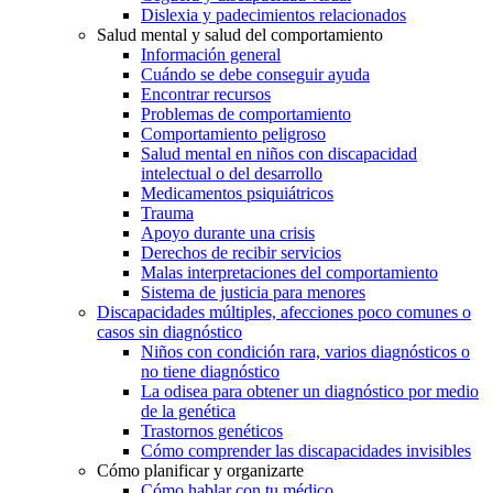
Dislexia y padecimientos relacionados
Salud mental y salud del comportamiento
Información general
Cuándo se debe conseguir ayuda
Encontrar recursos
Problemas de comportamiento
Comportamiento peligroso
Salud mental en niños con discapacidad
intelectual o del desarrollo
Medicamentos psiquiátricos
Trauma
Apoyo durante una crisis
Derechos de recibir servicios
Malas interpretaciones del comportamiento
Sistema de justicia para menores
Discapacidades múltiples, afecciones poco comunes o
casos sin diagnóstico
Niños con condición rara, varios diagnósticos o
no tiene diagnóstico
La odisea para obtener un diagnóstico por medio
de la genética
Trastornos genéticos
Cómo comprender las discapacidades invisibles
Cómo planificar y organizarte
Cómo hablar con tu médico