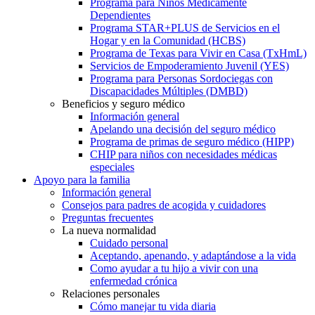
Programa para Niños Médicamente
Dependientes
Programa STAR+PLUS de Servicios en el
Hogar y en la Comunidad (HCBS)
Programa de Texas para Vivir en Casa (TxHmL)
Servicios de Empoderamiento Juvenil (YES)
Programa para Personas Sordociegas con
Discapacidades Múltiples (DMBD)
Beneficios y seguro médico
Información general
Apelando una decisión del seguro médico
Programa de primas de seguro médico (HIPP)
CHIP para niños con necesidades médicas
especiales
Apoyo para la familia
Información general
Consejos para padres de acogida y cuidadores
Preguntas frecuentes
La nueva normalidad
Cuidado personal
Aceptando, apenando, y adaptándose a la vida
Como ayudar a tu hijo a vivir con una
enfermedad crónica
Relaciones personales
Cómo manejar tu vida diaria