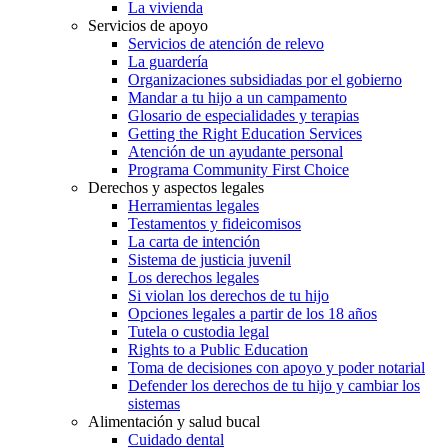
La vivienda
Servicios de apoyo
Servicios de atención de relevo
La guardería
Organizaciones subsidiadas por el gobierno
Mandar a tu hijo a un campamento
Glosario de especialidades y terapias
Getting the Right Education Services
Atención de un ayudante personal
Programa Community First Choice
Derechos y aspectos legales
Herramientas legales
Testamentos y fideicomisos
La carta de intención
Sistema de justicia juvenil
Los derechos legales
Si violan los derechos de tu hijo
Opciones legales a partir de los 18 años
Tutela o custodia legal
Rights to a Public Education
Toma de decisiones con apoyo y poder notarial
Defender los derechos de tu hijo y cambiar los
sistemas
Alimentación y salud bucal
Cuidado dental