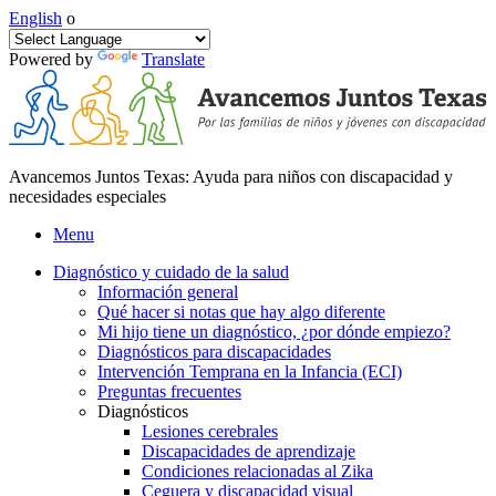
English
o
Powered by
Translate
Avancemos Juntos Texas: Ayuda para niños con discapacidad y
necesidades especiales
Menu
Diagnóstico y cuidado de la salud
Información general
Qué hacer si notas que hay algo diferente
Mi hijo tiene un diagnóstico, ¿por dónde empiezo?
Diagnósticos para discapacidades
Intervención Temprana en la Infancia (ECI)
Preguntas frecuentes
Diagnósticos
Lesiones cerebrales
Discapacidades de aprendizaje
Condiciones relacionadas al Zika
Ceguera y discapacidad visual