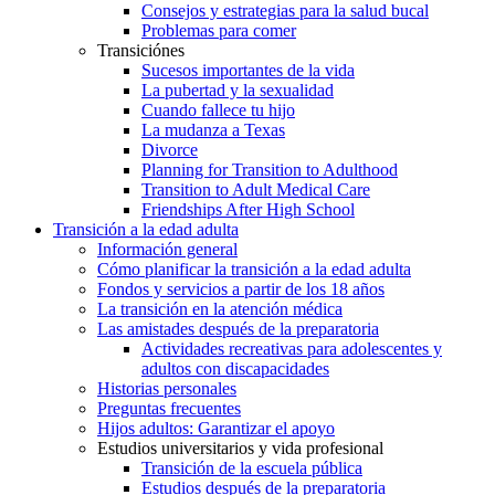
Consejos y estrategias para la salud bucal
Problemas para comer
Transiciónes
Sucesos importantes de la vida
La pubertad y la sexualidad
Cuando fallece tu hijo
La mudanza a Texas
Divorce
Planning for Transition to Adulthood
Transition to Adult Medical Care
Friendships After High School
Transición a la edad adulta
Información general
Cómo planificar la transición a la edad adulta
Fondos y servicios a partir de los 18 años
La transición en la atención médica
Las amistades después de la preparatoria
Actividades recreativas para adolescentes y
adultos con discapacidades
Historias personales
Preguntas frecuentes
Hijos adultos: Garantizar el apoyo
Estudios universitarios y vida profesional
Transición de la escuela pública
Estudios después de la preparatoria