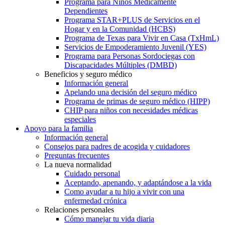
Programa para Niños Médicamente
Dependientes
Programa STAR+PLUS de Servicios en el
Hogar y en la Comunidad (HCBS)
Programa de Texas para Vivir en Casa (TxHmL)
Servicios de Empoderamiento Juvenil (YES)
Programa para Personas Sordociegas con
Discapacidades Múltiples (DMBD)
Beneficios y seguro médico
Información general
Apelando una decisión del seguro médico
Programa de primas de seguro médico (HIPP)
CHIP para niños con necesidades médicas
especiales
Apoyo para la familia
Información general
Consejos para padres de acogida y cuidadores
Preguntas frecuentes
La nueva normalidad
Cuidado personal
Aceptando, apenando, y adaptándose a la vida
Como ayudar a tu hijo a vivir con una
enfermedad crónica
Relaciones personales
Cómo manejar tu vida diaria