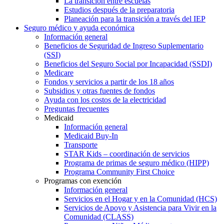
La transición entre escuelas
Estudios después de la preparatoria
Planeación para la transición a través del IEP
Seguro médico y ayuda económica
Información general
Beneficios de Seguridad de Ingreso Suplementario
(SSI)
Beneficios del Seguro Social por Incapacidad (SSDI)
Medicare
Fondos y servicios a partir de los 18 años
Subsidios y otras fuentes de fondos
Ayuda con los costos de la electricidad
Preguntas frecuentes
Medicaid
Información general
Medicaid Buy-In
Transporte
STAR Kids – coordinación de servicios
Programa de primas de seguro médico (HIPP)
Programa Community First Choice
Programas con exención
Información general
Servicios en el Hogar y en la Comunidad (HCS)
Servicios de Apoyo y Asistencia para Vivir en la
Comunidad (CLASS)