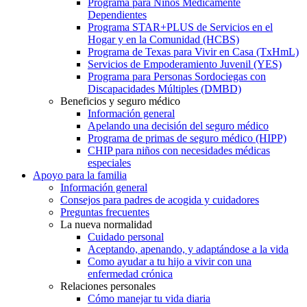
Programa para Niños Médicamente
Dependientes
Programa STAR+PLUS de Servicios en el
Hogar y en la Comunidad (HCBS)
Programa de Texas para Vivir en Casa (TxHmL)
Servicios de Empoderamiento Juvenil (YES)
Programa para Personas Sordociegas con
Discapacidades Múltiples (DMBD)
Beneficios y seguro médico
Información general
Apelando una decisión del seguro médico
Programa de primas de seguro médico (HIPP)
CHIP para niños con necesidades médicas
especiales
Apoyo para la familia
Información general
Consejos para padres de acogida y cuidadores
Preguntas frecuentes
La nueva normalidad
Cuidado personal
Aceptando, apenando, y adaptándose a la vida
Como ayudar a tu hijo a vivir con una
enfermedad crónica
Relaciones personales
Cómo manejar tu vida diaria