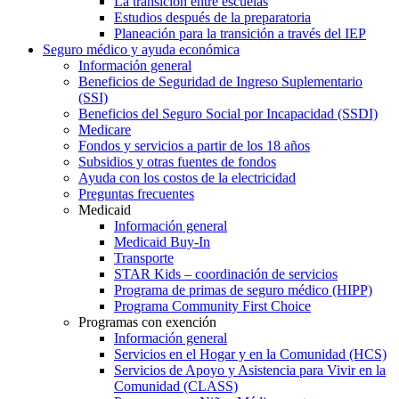
La transición entre escuelas
Estudios después de la preparatoria
Planeación para la transición a través del IEP
Seguro médico y ayuda económica
Información general
Beneficios de Seguridad de Ingreso Suplementario
(SSI)
Beneficios del Seguro Social por Incapacidad (SSDI)
Medicare
Fondos y servicios a partir de los 18 años
Subsidios y otras fuentes de fondos
Ayuda con los costos de la electricidad
Preguntas frecuentes
Medicaid
Información general
Medicaid Buy-In
Transporte
STAR Kids – coordinación de servicios
Programa de primas de seguro médico (HIPP)
Programa Community First Choice
Programas con exención
Información general
Servicios en el Hogar y en la Comunidad (HCS)
Servicios de Apoyo y Asistencia para Vivir en la
Comunidad (CLASS)