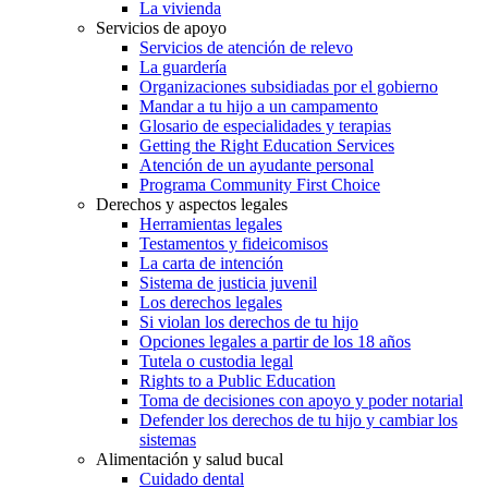
La vivienda
Servicios de apoyo
Servicios de atención de relevo
La guardería
Organizaciones subsidiadas por el gobierno
Mandar a tu hijo a un campamento
Glosario de especialidades y terapias
Getting the Right Education Services
Atención de un ayudante personal
Programa Community First Choice
Derechos y aspectos legales
Herramientas legales
Testamentos y fideicomisos
La carta de intención
Sistema de justicia juvenil
Los derechos legales
Si violan los derechos de tu hijo
Opciones legales a partir de los 18 años
Tutela o custodia legal
Rights to a Public Education
Toma de decisiones con apoyo y poder notarial
Defender los derechos de tu hijo y cambiar los
sistemas
Alimentación y salud bucal
Cuidado dental