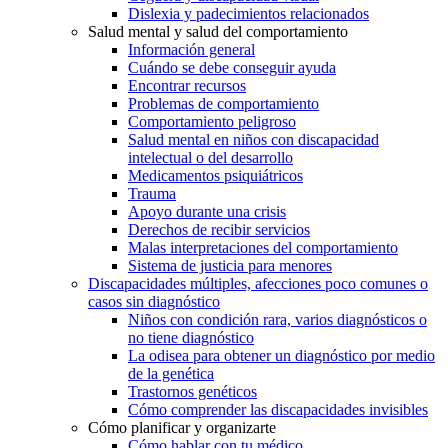
Dislexia y padecimientos relacionados
Salud mental y salud del comportamiento
Información general
Cuándo se debe conseguir ayuda
Encontrar recursos
Problemas de comportamiento
Comportamiento peligroso
Salud mental en niños con discapacidad
intelectual o del desarrollo
Medicamentos psiquiátricos
Trauma
Apoyo durante una crisis
Derechos de recibir servicios
Malas interpretaciones del comportamiento
Sistema de justicia para menores
Discapacidades múltiples, afecciones poco comunes o
casos sin diagnóstico
Niños con condición rara, varios diagnósticos o
no tiene diagnóstico
La odisea para obtener un diagnóstico por medio
de la genética
Trastornos genéticos
Cómo comprender las discapacidades invisibles
Cómo planificar y organizarte
Cómo hablar con tu médico