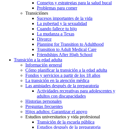
Consejos y estrategias para la salud bucal
Problemas para comer
Transiciónes
Sucesos importantes de la vida
La pubertad y la sexualidad
Cuando fallece tu hijo
La mudanza a Texas
Divorce
Planning for Transition to Adulthood
Transition to Adult Medical Care
Friendships After High School
Transición a la edad adulta
Información general
Cómo planificar la transición a la edad adulta
Fondos y servicios a partir de los 18 años
La transición en la atención médica
Las amistades después de la preparatoria
Actividades recreativas para adolescentes y
adultos con discapacidades
Historias personales
Preguntas frecuentes
Hijos adultos: Garantizar el apoyo
Estudios universitarios y vida profesional
Transición de la escuela pública
Estudios después de la preparatoria