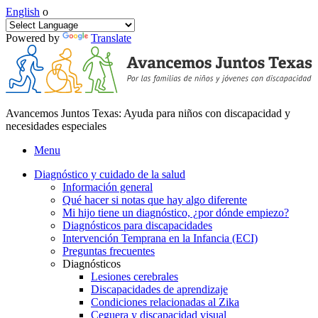
English
o
Powered by
Translate
Avancemos Juntos Texas: Ayuda para niños con discapacidad y
necesidades especiales
Menu
Diagnóstico y cuidado de la salud
Información general
Qué hacer si notas que hay algo diferente
Mi hijo tiene un diagnóstico, ¿por dónde empiezo?
Diagnósticos para discapacidades
Intervención Temprana en la Infancia (ECI)
Preguntas frecuentes
Diagnósticos
Lesiones cerebrales
Discapacidades de aprendizaje
Condiciones relacionadas al Zika
Ceguera y discapacidad visual