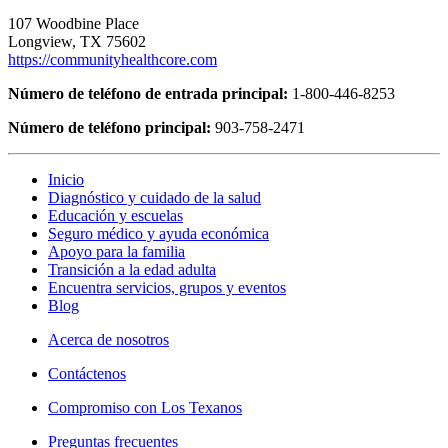
107 Woodbine Place
Longview, TX 75602
https://communityhealthcore.com
Número de teléfono de entrada principal:
1-800-446-8253
Número de teléfono principal:
903-758-2471
Inicio
Diagnóstico y cuidado de la salud
Educación y escuelas
Seguro médico y ayuda económica
Apoyo para la familia
Transición a la edad adulta
Encuentra servicios, grupos y eventos
Blog
Acerca de nosotros
Contáctenos
Compromiso con Los Texanos
Preguntas frecuentes