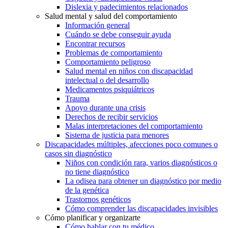
Dislexia y padecimientos relacionados
Salud mental y salud del comportamiento
Información general
Cuándo se debe conseguir ayuda
Encontrar recursos
Problemas de comportamiento
Comportamiento peligroso
Salud mental en niños con discapacidad
intelectual o del desarrollo
Medicamentos psiquiátricos
Trauma
Apoyo durante una crisis
Derechos de recibir servicios
Malas interpretaciones del comportamiento
Sistema de justicia para menores
Discapacidades múltiples, afecciones poco comunes o
casos sin diagnóstico
Niños con condición rara, varios diagnósticos o
no tiene diagnóstico
La odisea para obtener un diagnóstico por medio
de la genética
Trastornos genéticos
Cómo comprender las discapacidades invisibles
Cómo planificar y organizarte
Cómo hablar con tu médico