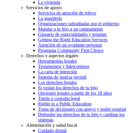
La vivienda
Servicios de apoyo
Servicios de atención de relevo
La guardería
Organizaciones subsidiadas por el gobierno
Mandar a tu hijo a un campamento
Glosario de especialidades y terapias
Getting the Right Education Services
Atención de un ayudante personal
Programa Community First Choice
Derechos y aspectos legales
Herramientas legales
Testamentos y fideicomisos
La carta de intención
Sistema de justicia juvenil
Los derechos legales
Si violan los derechos de tu hijo
Opciones legales a partir de los 18 años
Tutela o custodia legal
Rights to a Public Education
Toma de decisiones con apoyo y poder notarial
Defender los derechos de tu hijo y cambiar los
sistemas
Alimentación y salud bucal
Cuidado dental