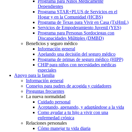
Programa para Niños Médicamente
Dependientes
Programa STAR+PLUS de Servicios en el
Hogar y en la Comunidad (HCBS)
Programa de Texas para Vivir en Casa (TxHmL)
Servicios de Empoderamiento Juvenil (YES)
Programa para Personas Sordociegas con
Discapacidades Múltiples (DMBD)
Beneficios y seguro médico
Información general
Apelando una decisión del seguro médico
Programa de primas de seguro médico (HIPP)
CHIP para niños con necesidades médicas
especiales
Apoyo para la familia
Información general
Consejos para padres de acogida y cuidadores
Preguntas frecuentes
La nueva normalidad
Cuidado personal
Aceptando, apenando, y adaptándose a la vida
Como ayudar a tu hijo a vivir con una
enfermedad crónica
Relaciones personales
Cómo manejar tu vida diaria