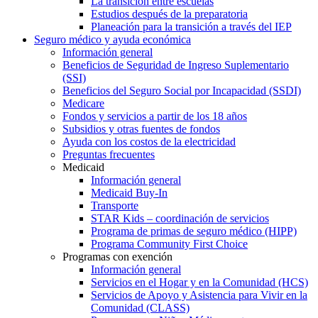
La transición entre escuelas
Estudios después de la preparatoria
Planeación para la transición a través del IEP
Seguro médico y ayuda económica
Información general
Beneficios de Seguridad de Ingreso Suplementario
(SSI)
Beneficios del Seguro Social por Incapacidad (SSDI)
Medicare
Fondos y servicios a partir de los 18 años
Subsidios y otras fuentes de fondos
Ayuda con los costos de la electricidad
Preguntas frecuentes
Medicaid
Información general
Medicaid Buy-In
Transporte
STAR Kids – coordinación de servicios
Programa de primas de seguro médico (HIPP)
Programa Community First Choice
Programas con exención
Información general
Servicios en el Hogar y en la Comunidad (HCS)
Servicios de Apoyo y Asistencia para Vivir en la
Comunidad (CLASS)