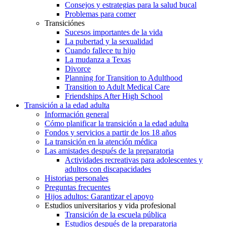
Consejos y estrategias para la salud bucal
Problemas para comer
Transiciónes
Sucesos importantes de la vida
La pubertad y la sexualidad
Cuando fallece tu hijo
La mudanza a Texas
Divorce
Planning for Transition to Adulthood
Transition to Adult Medical Care
Friendships After High School
Transición a la edad adulta
Información general
Cómo planificar la transición a la edad adulta
Fondos y servicios a partir de los 18 años
La transición en la atención médica
Las amistades después de la preparatoria
Actividades recreativas para adolescentes y
adultos con discapacidades
Historias personales
Preguntas frecuentes
Hijos adultos: Garantizar el apoyo
Estudios universitarios y vida profesional
Transición de la escuela pública
Estudios después de la preparatoria