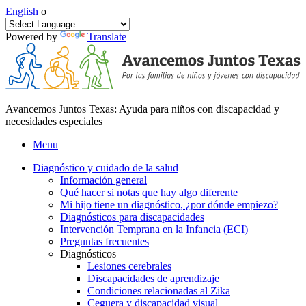
English
o
Powered by
Translate
Avancemos Juntos Texas: Ayuda para niños con discapacidad y
necesidades especiales
Menu
Diagnóstico y cuidado de la salud
Información general
Qué hacer si notas que hay algo diferente
Mi hijo tiene un diagnóstico, ¿por dónde empiezo?
Diagnósticos para discapacidades
Intervención Temprana en la Infancia (ECI)
Preguntas frecuentes
Diagnósticos
Lesiones cerebrales
Discapacidades de aprendizaje
Condiciones relacionadas al Zika
Ceguera y discapacidad visual