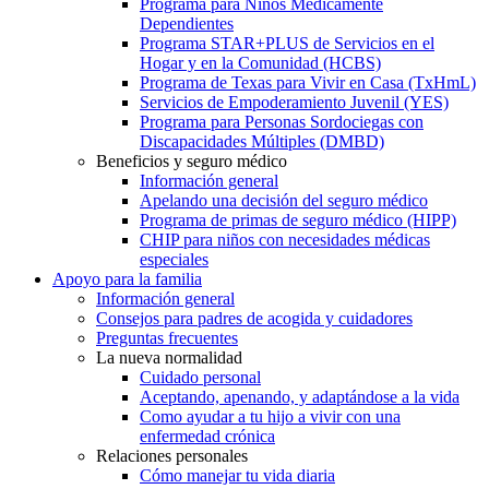
Programa para Niños Médicamente
Dependientes
Programa STAR+PLUS de Servicios en el
Hogar y en la Comunidad (HCBS)
Programa de Texas para Vivir en Casa (TxHmL)
Servicios de Empoderamiento Juvenil (YES)
Programa para Personas Sordociegas con
Discapacidades Múltiples (DMBD)
Beneficios y seguro médico
Información general
Apelando una decisión del seguro médico
Programa de primas de seguro médico (HIPP)
CHIP para niños con necesidades médicas
especiales
Apoyo para la familia
Información general
Consejos para padres de acogida y cuidadores
Preguntas frecuentes
La nueva normalidad
Cuidado personal
Aceptando, apenando, y adaptándose a la vida
Como ayudar a tu hijo a vivir con una
enfermedad crónica
Relaciones personales
Cómo manejar tu vida diaria