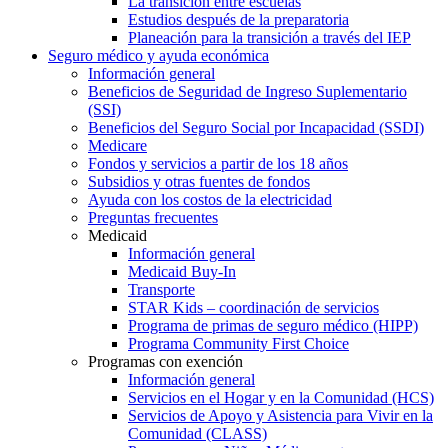
La transición entre escuelas
Estudios después de la preparatoria
Planeación para la transición a través del IEP
Seguro médico y ayuda económica
Información general
Beneficios de Seguridad de Ingreso Suplementario
(SSI)
Beneficios del Seguro Social por Incapacidad (SSDI)
Medicare
Fondos y servicios a partir de los 18 años
Subsidios y otras fuentes de fondos
Ayuda con los costos de la electricidad
Preguntas frecuentes
Medicaid
Información general
Medicaid Buy-In
Transporte
STAR Kids – coordinación de servicios
Programa de primas de seguro médico (HIPP)
Programa Community First Choice
Programas con exención
Información general
Servicios en el Hogar y en la Comunidad (HCS)
Servicios de Apoyo y Asistencia para Vivir en la
Comunidad (CLASS)