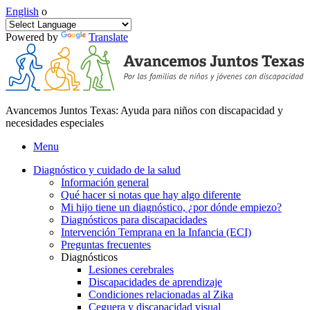
English
o
Powered by
Translate
Avancemos Juntos Texas: Ayuda para niños con discapacidad y
necesidades especiales
Menu
Diagnóstico y cuidado de la salud
Información general
Qué hacer si notas que hay algo diferente
Mi hijo tiene un diagnóstico, ¿por dónde empiezo?
Diagnósticos para discapacidades
Intervención Temprana en la Infancia (ECI)
Preguntas frecuentes
Diagnósticos
Lesiones cerebrales
Discapacidades de aprendizaje
Condiciones relacionadas al Zika
Ceguera y discapacidad visual