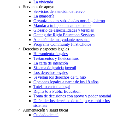
La vivienda
Servicios de apoyo
Servicios de atención de relevo
La guardería
Organizaciones subsidiadas por el gobierno
Mandar a tu hijo a un campamento
Glosario de especialidades y terapias
Getting the Right Education Services
Atención de un ayudante personal
Programa Community First Choice
Derechos y aspectos legales
Herramientas legales
Testamentos y fideicomisos
La carta de intención
Sistema de justicia juvenil
Los derechos legales
Si violan los derechos de tu hijo
Opciones legales a partir de los 18 años
Tutela o custodia legal
Rights to a Public Education
Toma de decisiones con apoyo y poder notarial
Defender los derechos de tu hijo y cambiar los
sistemas
Alimentación y salud bucal
Cuidado dental