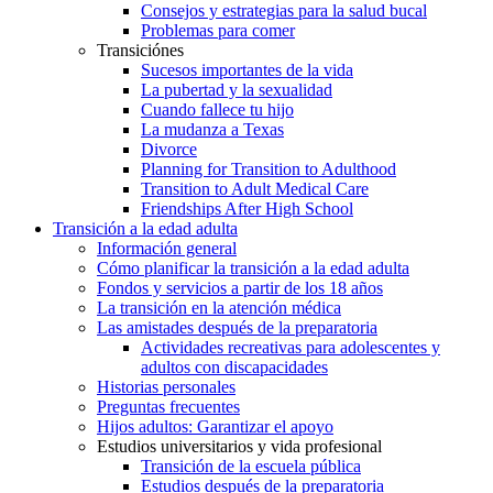
Consejos y estrategias para la salud bucal
Problemas para comer
Transiciónes
Sucesos importantes de la vida
La pubertad y la sexualidad
Cuando fallece tu hijo
La mudanza a Texas
Divorce
Planning for Transition to Adulthood
Transition to Adult Medical Care
Friendships After High School
Transición a la edad adulta
Información general
Cómo planificar la transición a la edad adulta
Fondos y servicios a partir de los 18 años
La transición en la atención médica
Las amistades después de la preparatoria
Actividades recreativas para adolescentes y
adultos con discapacidades
Historias personales
Preguntas frecuentes
Hijos adultos: Garantizar el apoyo
Estudios universitarios y vida profesional
Transición de la escuela pública
Estudios después de la preparatoria