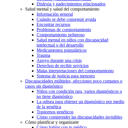
Dislexia y padecimientos relacionados
Salud mental y salud del comportamiento
Información general
Cuándo se debe conseguir ayuda
Encontrar recursos
Problemas de comportamiento
Comportamiento peligroso
Salud mental en niños con discapacidad
intelectual o del desarrollo
Medicamentos psiquiátricos
Trauma
Apoyo durante una crisis
Derechos de recibir servicios
Malas interpretaciones del comportamiento
Sistema de justicia para menores
Discapacidades múltiples, afecciones poco comunes o
casos sin diagnóstico
Niños con condición rara, varios diagnósticos o
no tiene diagnóstico
La odisea para obtener un diagnóstico por medio
de la genética
Trastornos genéticos
Cómo comprender las discapacidades invisibles
Cómo planificar y organizarte
Cómo hablar con tu médico