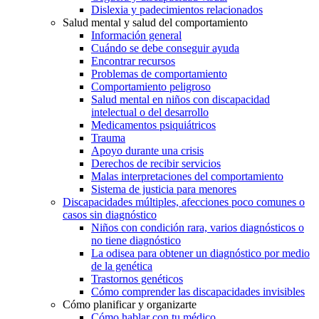
Dislexia y padecimientos relacionados
Salud mental y salud del comportamiento
Información general
Cuándo se debe conseguir ayuda
Encontrar recursos
Problemas de comportamiento
Comportamiento peligroso
Salud mental en niños con discapacidad
intelectual o del desarrollo
Medicamentos psiquiátricos
Trauma
Apoyo durante una crisis
Derechos de recibir servicios
Malas interpretaciones del comportamiento
Sistema de justicia para menores
Discapacidades múltiples, afecciones poco comunes o
casos sin diagnóstico
Niños con condición rara, varios diagnósticos o
no tiene diagnóstico
La odisea para obtener un diagnóstico por medio
de la genética
Trastornos genéticos
Cómo comprender las discapacidades invisibles
Cómo planificar y organizarte
Cómo hablar con tu médico