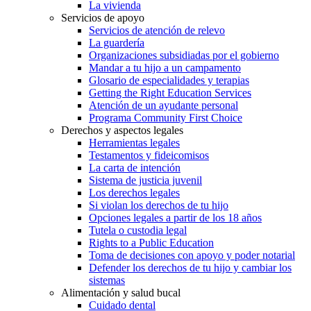
La vivienda
Servicios de apoyo
Servicios de atención de relevo
La guardería
Organizaciones subsidiadas por el gobierno
Mandar a tu hijo a un campamento
Glosario de especialidades y terapias
Getting the Right Education Services
Atención de un ayudante personal
Programa Community First Choice
Derechos y aspectos legales
Herramientas legales
Testamentos y fideicomisos
La carta de intención
Sistema de justicia juvenil
Los derechos legales
Si violan los derechos de tu hijo
Opciones legales a partir de los 18 años
Tutela o custodia legal
Rights to a Public Education
Toma de decisiones con apoyo y poder notarial
Defender los derechos de tu hijo y cambiar los
sistemas
Alimentación y salud bucal
Cuidado dental