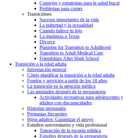
Consejos y estrategias para la salud bucal
Problemas para comer
Transiciónes
Sucesos importantes de la vida
La pubertad y la sexualidad
Cuando fallece tu hijo
La mudanza a Texas
Divorce
Planning for Transition to Adulthood
Transition to Adult Medical Care
Friendships After High School
Transición a la edad adulta
Información general
Cómo planificar la transición a la edad adulta
Fondos y servicios a partir de los 18 años
La transición en la atención médica
Las amistades después de la preparatoria
Actividades recreativas para adolescentes y
adultos con discapacidades
Historias personales
Preguntas frecuentes
Hijos adultos: Garantizar el apoyo
Estudios universitarios y vida profesional
Transición de la escuela pública
Estudios después de la preparatoria