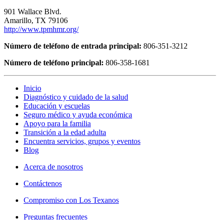
901 Wallace Blvd.
Amarillo, TX 79106
http://www.tpmhmr.org/
Número de teléfono de entrada principal:
806-351-3212
Número de teléfono principal:
806-358-1681
Inicio
Diagnóstico y cuidado de la salud
Educación y escuelas
Seguro médico y ayuda económica
Apoyo para la familia
Transición a la edad adulta
Encuentra servicios, grupos y eventos
Blog
Acerca de nosotros
Contáctenos
Compromiso con Los Texanos
Preguntas frecuentes