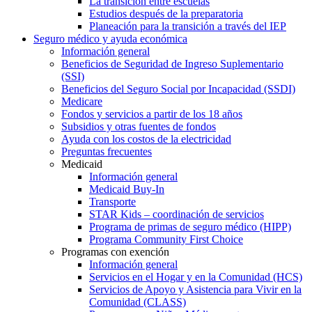
La transición entre escuelas
Estudios después de la preparatoria
Planeación para la transición a través del IEP
Seguro médico y ayuda económica
Información general
Beneficios de Seguridad de Ingreso Suplementario
(SSI)
Beneficios del Seguro Social por Incapacidad (SSDI)
Medicare
Fondos y servicios a partir de los 18 años
Subsidios y otras fuentes de fondos
Ayuda con los costos de la electricidad
Preguntas frecuentes
Medicaid
Información general
Medicaid Buy-In
Transporte
STAR Kids – coordinación de servicios
Programa de primas de seguro médico (HIPP)
Programa Community First Choice
Programas con exención
Información general
Servicios en el Hogar y en la Comunidad (HCS)
Servicios de Apoyo y Asistencia para Vivir en la
Comunidad (CLASS)