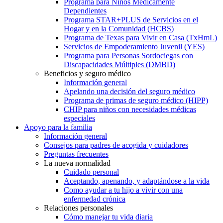
Programa para Niños Médicamente
Dependientes
Programa STAR+PLUS de Servicios en el
Hogar y en la Comunidad (HCBS)
Programa de Texas para Vivir en Casa (TxHmL)
Servicios de Empoderamiento Juvenil (YES)
Programa para Personas Sordociegas con
Discapacidades Múltiples (DMBD)
Beneficios y seguro médico
Información general
Apelando una decisión del seguro médico
Programa de primas de seguro médico (HIPP)
CHIP para niños con necesidades médicas
especiales
Apoyo para la familia
Información general
Consejos para padres de acogida y cuidadores
Preguntas frecuentes
La nueva normalidad
Cuidado personal
Aceptando, apenando, y adaptándose a la vida
Como ayudar a tu hijo a vivir con una
enfermedad crónica
Relaciones personales
Cómo manejar tu vida diaria