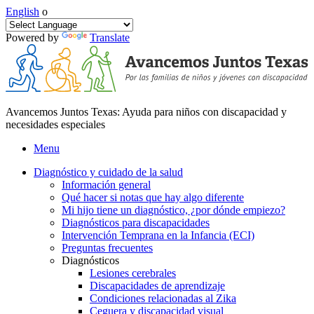
English
o
Powered by
Translate
Avancemos Juntos Texas: Ayuda para niños con discapacidad y
necesidades especiales
Menu
Diagnóstico y cuidado de la salud
Información general
Qué hacer si notas que hay algo diferente
Mi hijo tiene un diagnóstico, ¿por dónde empiezo?
Diagnósticos para discapacidades
Intervención Temprana en la Infancia (ECI)
Preguntas frecuentes
Diagnósticos
Lesiones cerebrales
Discapacidades de aprendizaje
Condiciones relacionadas al Zika
Ceguera y discapacidad visual