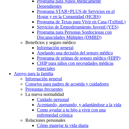
Programa para Niños Médicamente
Dependientes
Programa STAR+PLUS de Servicios en el
Hogar y en la Comunidad (HCBS)
Programa de Texas para Vivir en Casa (TxHmL)
Servicios de Empoderamiento Juvenil (YES)
Programa para Personas Sordociegas con
Discapacidades Múltiples (DMBD)
Beneficios y seguro médico
Información general
Apelando una decisión del seguro médico
Programa de primas de seguro médico (HIPP)
CHIP para niños con necesidades médicas
especiales
Apoyo para la familia
Información general
Consejos para padres de acogida y cuidadores
Preguntas frecuentes
La nueva normalidad
Cuidado personal
Aceptando, apenando, y adaptándose a la vida
Como ayudar a tu hijo a vivir con una
enfermedad crónica
Relaciones personales
Cómo manejar tu vida diaria