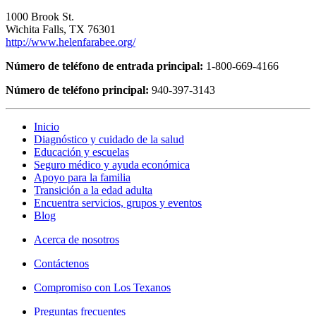
1000 Brook St.
Wichita Falls, TX 76301
http://www.helenfarabee.org/
Número de teléfono de entrada principal:
1-800-669-4166
Número de teléfono principal:
940-397-3143
Inicio
Diagnóstico y cuidado de la salud
Educación y escuelas
Seguro médico y ayuda económica
Apoyo para la familia
Transición a la edad adulta
Encuentra servicios, grupos y eventos
Blog
Acerca de nosotros
Contáctenos
Compromiso con Los Texanos
Preguntas frecuentes