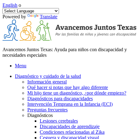
English
o
Powered by
Translate
Avancemos Juntos Texas: Ayuda para niños con discapacidad y
necesidades especiales
Menu
Diagnóstico y cuidado de la salud
Información general
Qué hacer si notas que hay algo diferente
Mi hijo tiene un diagnóstico, ¿por dónde empiezo?
Diagnósticos para discapacidades
Intervención Temprana en la Infancia (ECI)
Preguntas frecuentes
Diagnósticos
Lesiones cerebrales
Discapacidades de aprendizaje
Condiciones relacionadas al Zika
Ceguera y discapacidad visual