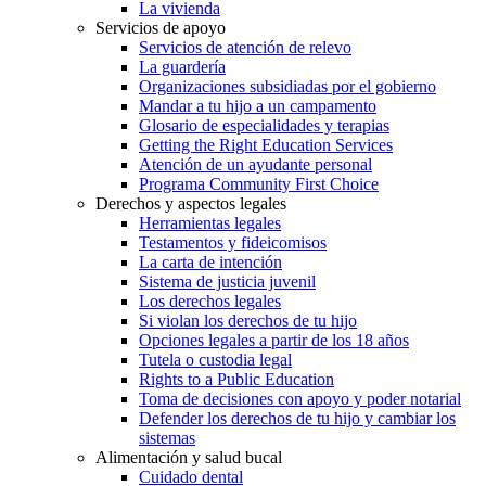
La vivienda
Servicios de apoyo
Servicios de atención de relevo
La guardería
Organizaciones subsidiadas por el gobierno
Mandar a tu hijo a un campamento
Glosario de especialidades y terapias
Getting the Right Education Services
Atención de un ayudante personal
Programa Community First Choice
Derechos y aspectos legales
Herramientas legales
Testamentos y fideicomisos
La carta de intención
Sistema de justicia juvenil
Los derechos legales
Si violan los derechos de tu hijo
Opciones legales a partir de los 18 años
Tutela o custodia legal
Rights to a Public Education
Toma de decisiones con apoyo y poder notarial
Defender los derechos de tu hijo y cambiar los
sistemas
Alimentación y salud bucal
Cuidado dental