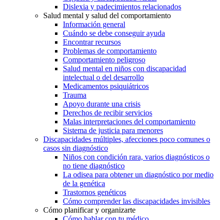
Dislexia y padecimientos relacionados
Salud mental y salud del comportamiento
Información general
Cuándo se debe conseguir ayuda
Encontrar recursos
Problemas de comportamiento
Comportamiento peligroso
Salud mental en niños con discapacidad
intelectual o del desarrollo
Medicamentos psiquiátricos
Trauma
Apoyo durante una crisis
Derechos de recibir servicios
Malas interpretaciones del comportamiento
Sistema de justicia para menores
Discapacidades múltiples, afecciones poco comunes o
casos sin diagnóstico
Niños con condición rara, varios diagnósticos o
no tiene diagnóstico
La odisea para obtener un diagnóstico por medio
de la genética
Trastornos genéticos
Cómo comprender las discapacidades invisibles
Cómo planificar y organizarte
Cómo hablar con tu médico