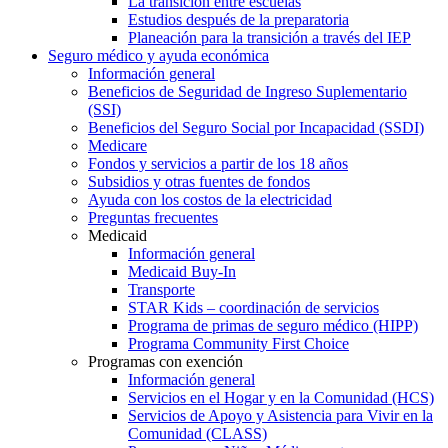
La transición entre escuelas
Estudios después de la preparatoria
Planeación para la transición a través del IEP
Seguro médico y ayuda económica
Información general
Beneficios de Seguridad de Ingreso Suplementario
(SSI)
Beneficios del Seguro Social por Incapacidad (SSDI)
Medicare
Fondos y servicios a partir de los 18 años
Subsidios y otras fuentes de fondos
Ayuda con los costos de la electricidad
Preguntas frecuentes
Medicaid
Información general
Medicaid Buy-In
Transporte
STAR Kids – coordinación de servicios
Programa de primas de seguro médico (HIPP)
Programa Community First Choice
Programas con exención
Información general
Servicios en el Hogar y en la Comunidad (HCS)
Servicios de Apoyo y Asistencia para Vivir en la
Comunidad (CLASS)