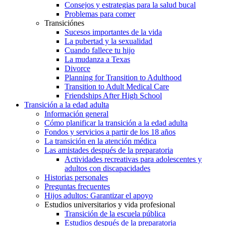
Consejos y estrategias para la salud bucal
Problemas para comer
Transiciónes
Sucesos importantes de la vida
La pubertad y la sexualidad
Cuando fallece tu hijo
La mudanza a Texas
Divorce
Planning for Transition to Adulthood
Transition to Adult Medical Care
Friendships After High School
Transición a la edad adulta
Información general
Cómo planificar la transición a la edad adulta
Fondos y servicios a partir de los 18 años
La transición en la atención médica
Las amistades después de la preparatoria
Actividades recreativas para adolescentes y
adultos con discapacidades
Historias personales
Preguntas frecuentes
Hijos adultos: Garantizar el apoyo
Estudios universitarios y vida profesional
Transición de la escuela pública
Estudios después de la preparatoria