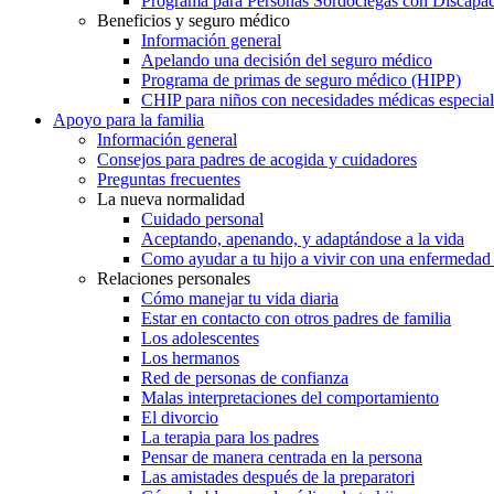
Programa para Personas Sordociegas con Discap
Beneficios y seguro médico
Información general
Apelando una decisión del seguro médico
Programa de primas de seguro médico (HIPP)
CHIP para niños con necesidades médicas especial
Apoyo para la familia
Información general
Consejos para padres de acogida y cuidadores
Preguntas frecuentes
La nueva normalidad
Cuidado personal
Aceptando, apenando, y adaptándose a la vida
Como ayudar a tu hijo a vivir con una enfermedad
Relaciones personales
Cómo manejar tu vida diaria
Estar en contacto con otros padres de familia
Los adolescentes
Los hermanos
Red de personas de confianza
Malas interpretaciones del comportamiento
El divorcio
La terapia para los padres
Pensar de manera centrada en la persona
Las amistades después de la preparatori