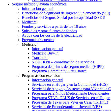
Seguro médico y ayuda económica
Información general
Beneficios de Seguridad de Ingreso Suplementario (SSI)
Beneficios del Seguro Social por Incapacidad (SSDI)
Medicare
Fondos y servicios a partir de los 18 años
Subsidios y otras fuentes de fondos
Ayuda con los costos de la electricidad
Preguntas frecuentes
Medicaid
Información general
Medicaid Buy-In
Transporte
STAR Kids – coordinación de servicios
Programa de primas de seguro médico (HIPP)
Programa Community First Choice
Programas con exención
Información general
Servicios en el Hogar y en la Comunidad (HCS)
Servicios de Apoyo y Asistencia para Vivir en l
Programa para Niños Médicamente Dependientes
Programa STAR+PLUS de Servicios en el Hogar
Programa de Texas para Vivir en Casa (TxHmL)
Servicios de Empoderamiento Juvenil (YES)