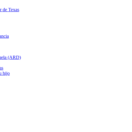
ar de Texas
ancia
cuela (ARD)
as
u hijo