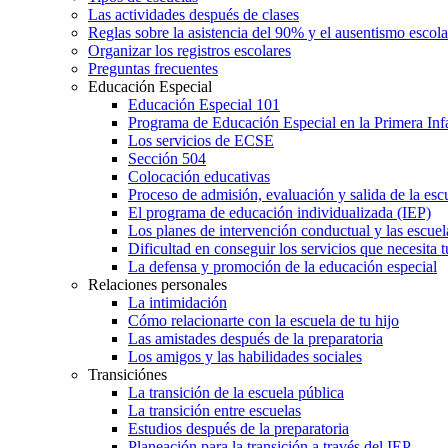
Las actividades después de clases
Reglas sobre la asistencia del 90% y el ausentismo escol
Organizar los registros escolares
Preguntas frecuentes
Educación Especial
Educación Especial 101
Programa de Educación Especial en la Primera Inf
Los servicios de ECSE
Sección 504
Colocación educativas
Proceso de admisión, evaluación y salida de la es
El programa de educación individualizada (IEP)
Los planes de intervención conductual y las escuel
Dificultad en conseguir los servicios que necesita t
La defensa y promoción de la educación especial
Relaciones personales
La intimidación
Cómo relacionarte con la escuela de tu hijo
Las amistades después de la preparatoria
Los amigos y las habilidades sociales
Transiciónes
La transición de la escuela pública
La transición entre escuelas
Estudios después de la preparatoria
Planeación para la transición a través del IEP