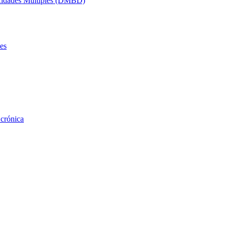
acidades Múltiples (DMBD)
es
 crónica