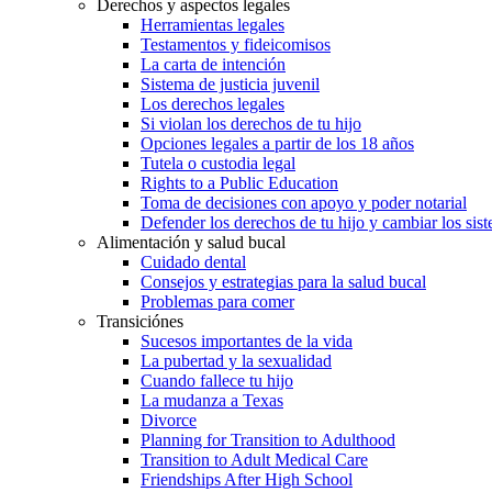
Derechos y aspectos legales
Herramientas legales
Testamentos y fideicomisos
La carta de intención
Sistema de justicia juvenil
Los derechos legales
Si violan los derechos de tu hijo
Opciones legales a partir de los 18 años
Tutela o custodia legal
Rights to a Public Education
Toma de decisiones con apoyo y poder notarial
Defender los derechos de tu hijo y cambiar los sis
Alimentación y salud bucal
Cuidado dental
Consejos y estrategias para la salud bucal
Problemas para comer
Transiciónes
Sucesos importantes de la vida
La pubertad y la sexualidad
Cuando fallece tu hijo
La mudanza a Texas
Divorce
Planning for Transition to Adulthood
Transition to Adult Medical Care
Friendships After High School