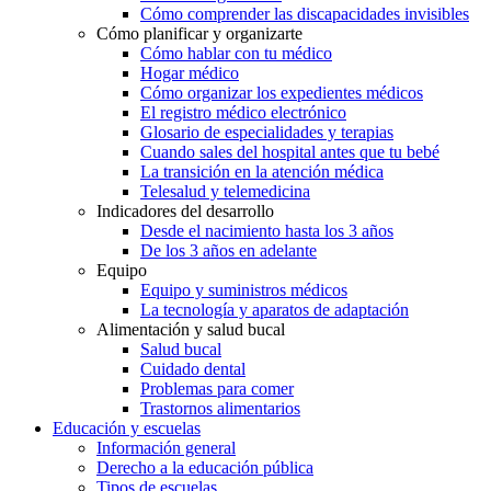
Cómo comprender las discapacidades invisibles
Cómo planificar y organizarte
Cómo hablar con tu médico
Hogar médico
Cómo organizar los expedientes médicos
El registro médico electrónico
Glosario de especialidades y terapias
Cuando sales del hospital antes que tu bebé
La transición en la atención médica
Telesalud y telemedicina
Indicadores del desarrollo
Desde el nacimiento hasta los 3 años
De los 3 años en adelante
Equipo
Equipo y suministros médicos
La tecnología y aparatos de adaptación
Alimentación y salud bucal
Salud bucal
Cuidado dental
Problemas para comer
Trastornos alimentarios
Educación y escuelas
Información general
Derecho a la educación pública
Tipos de escuelas