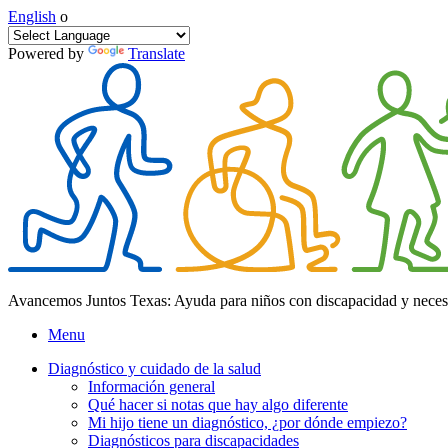
English
o
Powered by
Translate
Avancemos Juntos Texas: Ayuda para niños con discapacidad y neces
Menu
Diagnóstico y cuidado de la salud
Información general
Qué hacer si notas que hay algo diferente
Mi hijo tiene un diagnóstico, ¿por dónde empiezo?
Diagnósticos para discapacidades