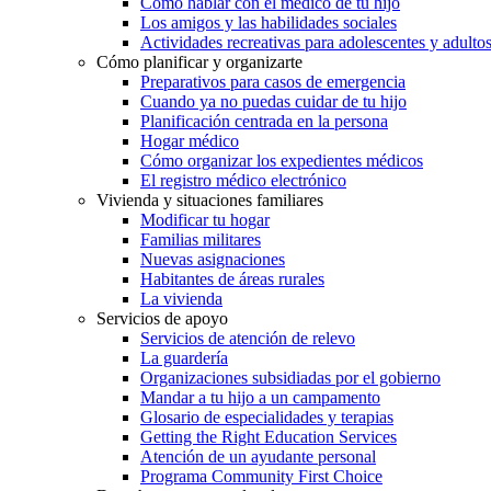
Cómo hablar con el médico de tu hijo
Los amigos y las habilidades sociales
Actividades recreativas para adolescentes y adulto
Cómo planificar y organizarte
Preparativos para casos de emergencia
Cuando ya no puedas cuidar de tu hijo
Planificación centrada en la persona
Hogar médico
Cómo organizar los expedientes médicos
El registro médico electrónico
Vivienda y situaciones familiares
Modificar tu hogar
Familias militares
Nuevas asignaciones
Habitantes de áreas rurales
La vivienda
Servicios de apoyo
Servicios de atención de relevo
La guardería
Organizaciones subsidiadas por el gobierno
Mandar a tu hijo a un campamento
Glosario de especialidades y terapias
Getting the Right Education Services
Atención de un ayudante personal
Programa Community First Choice