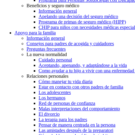
Programa para Personas Sordociegas con Discap
Beneficios y seguro médico
Información general
Apelando una decisión del seguro médico
Programa de primas de seguro médico (HIPP)
CHIP para niños con necesidades médicas especial
Apoyo para la familia
Información general
Consejos para padres de acogida y cuidadores
Preguntas frecuentes
La nueva normalidad
Cuidado personal
Aceptando, apenando, y adaptándose a la vida
Como ayudar a tu hijo a vivir con una enfermedad
Relaciones personales
Cómo manejar tu vida diaria
Estar en contacto con otros padres de familia
Los adolescentes
Los hermanos
Red de personas de confianza
Malas interpretaciones del comportamiento
El divorcio
La terapia para los padres
Pensar de manera centrada en la persona
Las amistades después de la preparatori