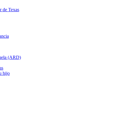
ar de Texas
ancia
cuela (ARD)
as
u hijo