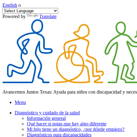
English
o
Powered by
Translate
Avancemos Juntos Texas: Ayuda para niños con discapacidad y neces
Menu
Diagnóstico y cuidado de la salud
Información general
Qué hacer si notas que hay algo diferente
Mi hijo tiene un diagnóstico, ¿por dónde empiezo?
Diagnósticos para discapacidades