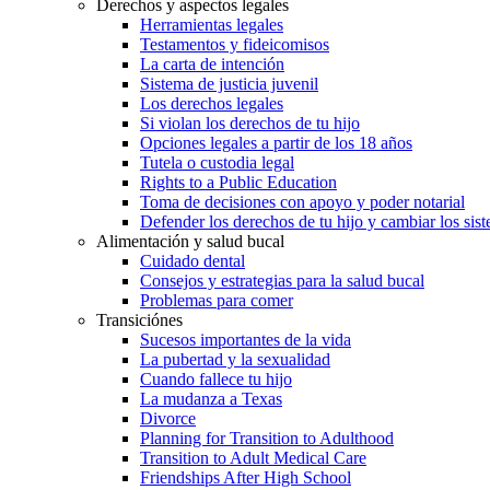
Derechos y aspectos legales
Herramientas legales
Testamentos y fideicomisos
La carta de intención
Sistema de justicia juvenil
Los derechos legales
Si violan los derechos de tu hijo
Opciones legales a partir de los 18 años
Tutela o custodia legal
Rights to a Public Education
Toma de decisiones con apoyo y poder notarial
Defender los derechos de tu hijo y cambiar los sis
Alimentación y salud bucal
Cuidado dental
Consejos y estrategias para la salud bucal
Problemas para comer
Transiciónes
Sucesos importantes de la vida
La pubertad y la sexualidad
Cuando fallece tu hijo
La mudanza a Texas
Divorce
Planning for Transition to Adulthood
Transition to Adult Medical Care
Friendships After High School