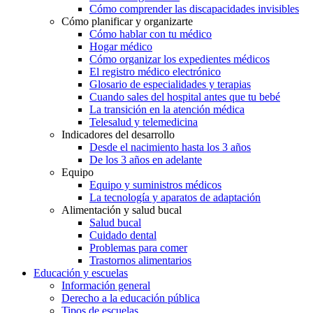
Cómo comprender las discapacidades invisibles
Cómo planificar y organizarte
Cómo hablar con tu médico
Hogar médico
Cómo organizar los expedientes médicos
El registro médico electrónico
Glosario de especialidades y terapias
Cuando sales del hospital antes que tu bebé
La transición en la atención médica
Telesalud y telemedicina
Indicadores del desarrollo
Desde el nacimiento hasta los 3 años
De los 3 años en adelante
Equipo
Equipo y suministros médicos
La tecnología y aparatos de adaptación
Alimentación y salud bucal
Salud bucal
Cuidado dental
Problemas para comer
Trastornos alimentarios
Educación y escuelas
Información general
Derecho a la educación pública
Tipos de escuelas