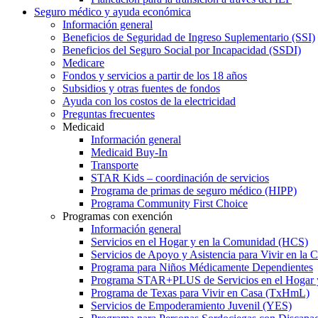
Seguro médico y ayuda económica
Información general
Beneficios de Seguridad de Ingreso Suplementario (SSI)
Beneficios del Seguro Social por Incapacidad (SSDI)
Medicare
Fondos y servicios a partir de los 18 años
Subsidios y otras fuentes de fondos
Ayuda con los costos de la electricidad
Preguntas frecuentes
Medicaid
Información general
Medicaid Buy-In
Transporte
STAR Kids – coordinación de servicios
Programa de primas de seguro médico (HIPP)
Programa Community First Choice
Programas con exención
Información general
Servicios en el Hogar y en la Comunidad (HCS)
Servicios de Apoyo y Asistencia para Vivir en l
Programa para Niños Médicamente Dependientes
Programa STAR+PLUS de Servicios en el Hogar
Programa de Texas para Vivir en Casa (TxHmL)
Servicios de Empoderamiento Juvenil (YES)