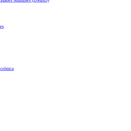
acidades Múltiples (DMBD)
es
 crónica