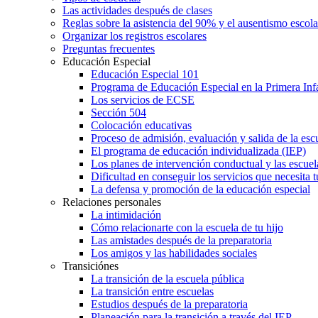
Las actividades después de clases
Reglas sobre la asistencia del 90% y el ausentismo escol
Organizar los registros escolares
Preguntas frecuentes
Educación Especial
Educación Especial 101
Programa de Educación Especial en la Primera Inf
Los servicios de ECSE
Sección 504
Colocación educativas
Proceso de admisión, evaluación y salida de la es
El programa de educación individualizada (IEP)
Los planes de intervención conductual y las escuel
Dificultad en conseguir los servicios que necesita t
La defensa y promoción de la educación especial
Relaciones personales
La intimidación
Cómo relacionarte con la escuela de tu hijo
Las amistades después de la preparatoria
Los amigos y las habilidades sociales
Transiciónes
La transición de la escuela pública
La transición entre escuelas
Estudios después de la preparatoria
Planeación para la transición a través del IEP