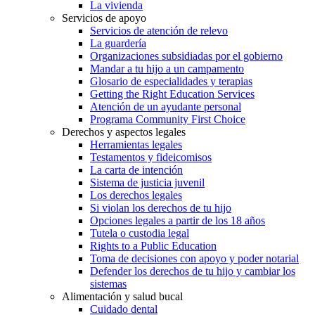
La vivienda
Servicios de apoyo
Servicios de atención de relevo
La guardería
Organizaciones subsidiadas por el gobierno
Mandar a tu hijo a un campamento
Glosario de especialidades y terapias
Getting the Right Education Services
Atención de un ayudante personal
Programa Community First Choice
Derechos y aspectos legales
Herramientas legales
Testamentos y fideicomisos
La carta de intención
Sistema de justicia juvenil
Los derechos legales
Si violan los derechos de tu hijo
Opciones legales a partir de los 18 años
Tutela o custodia legal
Rights to a Public Education
Toma de decisiones con apoyo y poder notarial
Defender los derechos de tu hijo y cambiar los
sistemas
Alimentación y salud bucal
Cuidado dental