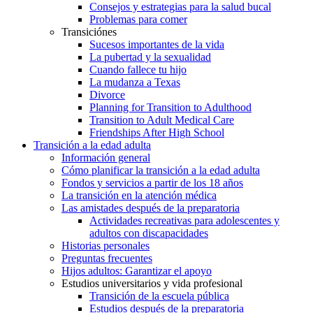
Consejos y estrategias para la salud bucal
Problemas para comer
Transiciónes
Sucesos importantes de la vida
La pubertad y la sexualidad
Cuando fallece tu hijo
La mudanza a Texas
Divorce
Planning for Transition to Adulthood
Transition to Adult Medical Care
Friendships After High School
Transición a la edad adulta
Información general
Cómo planificar la transición a la edad adulta
Fondos y servicios a partir de los 18 años
La transición en la atención médica
Las amistades después de la preparatoria
Actividades recreativas para adolescentes y
adultos con discapacidades
Historias personales
Preguntas frecuentes
Hijos adultos: Garantizar el apoyo
Estudios universitarios y vida profesional
Transición de la escuela pública
Estudios después de la preparatoria