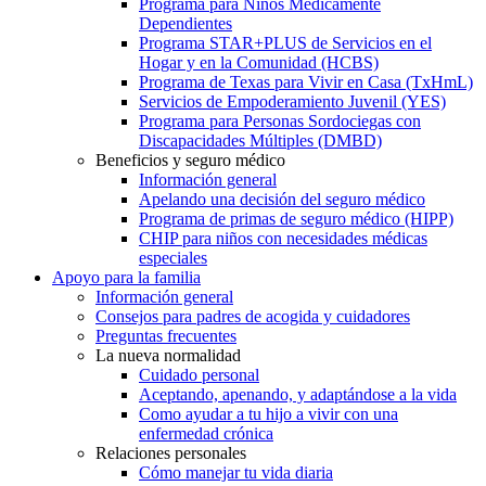
Programa para Niños Médicamente
Dependientes
Programa STAR+PLUS de Servicios en el
Hogar y en la Comunidad (HCBS)
Programa de Texas para Vivir en Casa (TxHmL)
Servicios de Empoderamiento Juvenil (YES)
Programa para Personas Sordociegas con
Discapacidades Múltiples (DMBD)
Beneficios y seguro médico
Información general
Apelando una decisión del seguro médico
Programa de primas de seguro médico (HIPP)
CHIP para niños con necesidades médicas
especiales
Apoyo para la familia
Información general
Consejos para padres de acogida y cuidadores
Preguntas frecuentes
La nueva normalidad
Cuidado personal
Aceptando, apenando, y adaptándose a la vida
Como ayudar a tu hijo a vivir con una
enfermedad crónica
Relaciones personales
Cómo manejar tu vida diaria