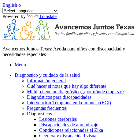
English
o
Powered by
Translate
Avancemos Juntos Texas: Ayuda para niños con discapacidad y
necesidades especiales
Menu
Diagnóstico y cuidado de la salud
Información general
Qué hacer si notas que hay algo diferente
Mi hijo tiene un diagnóstico, ¿por dónde empiezo?
Diagnósticos para discapacidades
Intervención Temprana en la Infancia (ECI)
Preguntas frecuentes
Diagnósticos
Lesiones cerebrales
Discapacidades de aprendizaje
Condiciones relacionadas al Zika
Ceguera y discapacidad visual