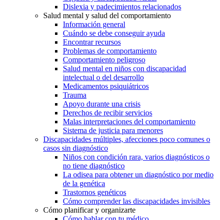
Dislexia y padecimientos relacionados
Salud mental y salud del comportamiento
Información general
Cuándo se debe conseguir ayuda
Encontrar recursos
Problemas de comportamiento
Comportamiento peligroso
Salud mental en niños con discapacidad
intelectual o del desarrollo
Medicamentos psiquiátricos
Trauma
Apoyo durante una crisis
Derechos de recibir servicios
Malas interpretaciones del comportamiento
Sistema de justicia para menores
Discapacidades múltiples, afecciones poco comunes o
casos sin diagnóstico
Niños con condición rara, varios diagnósticos o
no tiene diagnóstico
La odisea para obtener un diagnóstico por medio
de la genética
Trastornos genéticos
Cómo comprender las discapacidades invisibles
Cómo planificar y organizarte
Cómo hablar con tu médico