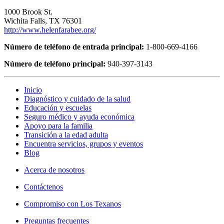
1000 Brook St.
Wichita Falls, TX 76301
http://www.helenfarabee.org/
Número de teléfono de entrada principal:
1-800-669-4166
Número de teléfono principal:
940-397-3143
Inicio
Diagnóstico y cuidado de la salud
Educación y escuelas
Seguro médico y ayuda económica
Apoyo para la familia
Transición a la edad adulta
Encuentra servicios, grupos y eventos
Blog
Acerca de nosotros
Contáctenos
Compromiso con Los Texanos
Preguntas frecuentes