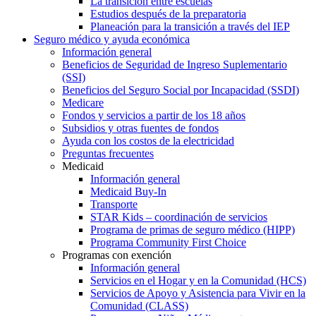
La transición entre escuelas
Estudios después de la preparatoria
Planeación para la transición a través del IEP
Seguro médico y ayuda económica
Información general
Beneficios de Seguridad de Ingreso Suplementario
(SSI)
Beneficios del Seguro Social por Incapacidad (SSDI)
Medicare
Fondos y servicios a partir de los 18 años
Subsidios y otras fuentes de fondos
Ayuda con los costos de la electricidad
Preguntas frecuentes
Medicaid
Información general
Medicaid Buy-In
Transporte
STAR Kids – coordinación de servicios
Programa de primas de seguro médico (HIPP)
Programa Community First Choice
Programas con exención
Información general
Servicios en el Hogar y en la Comunidad (HCS)
Servicios de Apoyo y Asistencia para Vivir en la
Comunidad (CLASS)