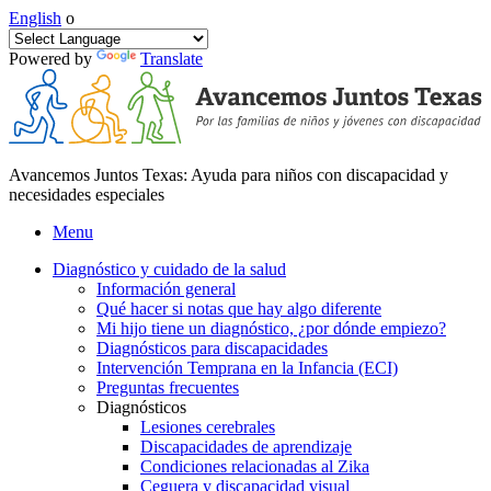
English
o
Powered by
Translate
Avancemos Juntos Texas: Ayuda para niños con discapacidad y
necesidades especiales
Menu
Diagnóstico y cuidado de la salud
Información general
Qué hacer si notas que hay algo diferente
Mi hijo tiene un diagnóstico, ¿por dónde empiezo?
Diagnósticos para discapacidades
Intervención Temprana en la Infancia (ECI)
Preguntas frecuentes
Diagnósticos
Lesiones cerebrales
Discapacidades de aprendizaje
Condiciones relacionadas al Zika
Ceguera y discapacidad visual