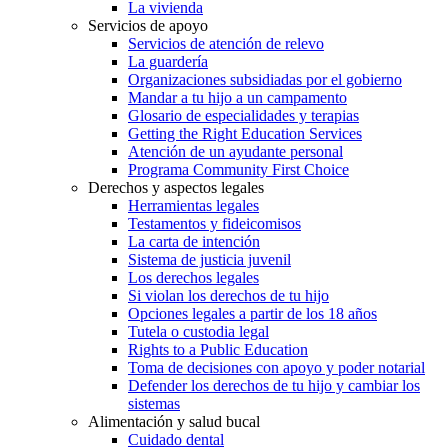
La vivienda
Servicios de apoyo
Servicios de atención de relevo
La guardería
Organizaciones subsidiadas por el gobierno
Mandar a tu hijo a un campamento
Glosario de especialidades y terapias
Getting the Right Education Services
Atención de un ayudante personal
Programa Community First Choice
Derechos y aspectos legales
Herramientas legales
Testamentos y fideicomisos
La carta de intención
Sistema de justicia juvenil
Los derechos legales
Si violan los derechos de tu hijo
Opciones legales a partir de los 18 años
Tutela o custodia legal
Rights to a Public Education
Toma de decisiones con apoyo y poder notarial
Defender los derechos de tu hijo y cambiar los
sistemas
Alimentación y salud bucal
Cuidado dental