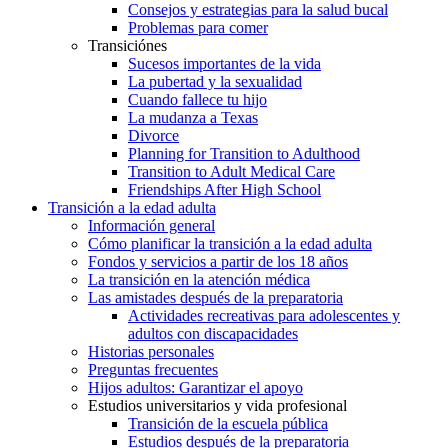
Consejos y estrategias para la salud bucal
Problemas para comer
Transiciónes
Sucesos importantes de la vida
La pubertad y la sexualidad
Cuando fallece tu hijo
La mudanza a Texas
Divorce
Planning for Transition to Adulthood
Transition to Adult Medical Care
Friendships After High School
Transición a la edad adulta
Información general
Cómo planificar la transición a la edad adulta
Fondos y servicios a partir de los 18 años
La transición en la atención médica
Las amistades después de la preparatoria
Actividades recreativas para adolescentes y
adultos con discapacidades
Historias personales
Preguntas frecuentes
Hijos adultos: Garantizar el apoyo
Estudios universitarios y vida profesional
Transición de la escuela pública
Estudios después de la preparatoria