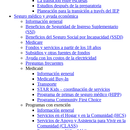
La transición entre escuelas
Estudios después de la preparatoria
Planeación para la transición a través del IEP
Seguro médico y ayuda económica
Información general
Beneficios de Seguridad de Ingreso Suplementario
(SSI)
Beneficios del Seguro Social por Incapacidad (SSDI)
Medicare
Fondos y servicios a partir de los 18 años
Subsidios y otras fuentes de fondos
Ayuda con los costos de la electricidad
Preguntas frecuentes
Medicaid
Información general
Medicaid Buy-In
Transporte
STAR Kids – coordinación de servicios
Programa de primas de seguro médico (HIPP)
Programa Community First Choice
Programas con exención
Información general
Servicios en el Hogar y en la Comunidad (HCS)
Servicios de Apoyo y Asistencia para Vivir en la
Comunidad (CLASS)