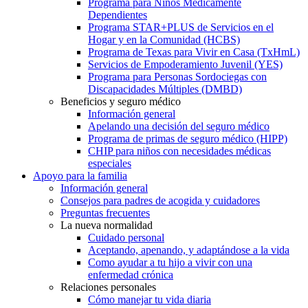
Programa para Niños Médicamente
Dependientes
Programa STAR+PLUS de Servicios en el
Hogar y en la Comunidad (HCBS)
Programa de Texas para Vivir en Casa (TxHmL)
Servicios de Empoderamiento Juvenil (YES)
Programa para Personas Sordociegas con
Discapacidades Múltiples (DMBD)
Beneficios y seguro médico
Información general
Apelando una decisión del seguro médico
Programa de primas de seguro médico (HIPP)
CHIP para niños con necesidades médicas
especiales
Apoyo para la familia
Información general
Consejos para padres de acogida y cuidadores
Preguntas frecuentes
La nueva normalidad
Cuidado personal
Aceptando, apenando, y adaptándose a la vida
Como ayudar a tu hijo a vivir con una
enfermedad crónica
Relaciones personales
Cómo manejar tu vida diaria