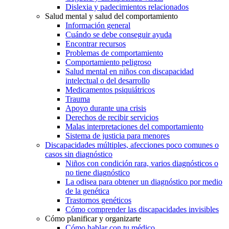
Dislexia y padecimientos relacionados
Salud mental y salud del comportamiento
Información general
Cuándo se debe conseguir ayuda
Encontrar recursos
Problemas de comportamiento
Comportamiento peligroso
Salud mental en niños con discapacidad
intelectual o del desarrollo
Medicamentos psiquiátricos
Trauma
Apoyo durante una crisis
Derechos de recibir servicios
Malas interpretaciones del comportamiento
Sistema de justicia para menores
Discapacidades múltiples, afecciones poco comunes o
casos sin diagnóstico
Niños con condición rara, varios diagnósticos o
no tiene diagnóstico
La odisea para obtener un diagnóstico por medio
de la genética
Trastornos genéticos
Cómo comprender las discapacidades invisibles
Cómo planificar y organizarte
Cómo hablar con tu médico