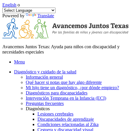
English
o
Powered by
Translate
Avancemos Juntos Texas: Ayuda para niños con discapacidad y
necesidades especiales
Menu
Diagnóstico y cuidado de la salud
Información general
Qué hacer si notas que hay algo diferente
Mi hijo tiene un diagnóstico, ¿por dónde empiezo?
Diagnósticos para discapacidades
Intervención Temprana en la Infancia (ECI)
Preguntas frecuentes
Diagnósticos
Lesiones cerebrales
Discapacidades de aprendizaje
Condiciones relacionadas al Zika
Ceguera y discapacidad visual