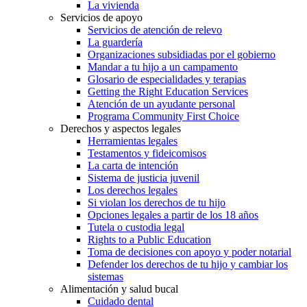
La vivienda
Servicios de apoyo
Servicios de atención de relevo
La guardería
Organizaciones subsidiadas por el gobierno
Mandar a tu hijo a un campamento
Glosario de especialidades y terapias
Getting the Right Education Services
Atención de un ayudante personal
Programa Community First Choice
Derechos y aspectos legales
Herramientas legales
Testamentos y fideicomisos
La carta de intención
Sistema de justicia juvenil
Los derechos legales
Si violan los derechos de tu hijo
Opciones legales a partir de los 18 años
Tutela o custodia legal
Rights to a Public Education
Toma de decisiones con apoyo y poder notarial
Defender los derechos de tu hijo y cambiar los
sistemas
Alimentación y salud bucal
Cuidado dental