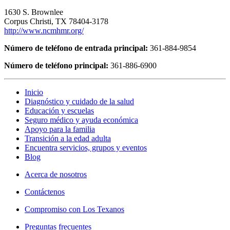
1630 S. Brownlee
Corpus Christi, TX 78404-3178
http://www.ncmhmr.org/
Número de teléfono de entrada principal:
361-884-9854
Número de teléfono principal:
361-886-6900
Inicio
Diagnóstico y cuidado de la salud
Educación y escuelas
Seguro médico y ayuda económica
Apoyo para la familia
Transición a la edad adulta
Encuentra servicios, grupos y eventos
Blog
Acerca de nosotros
Contáctenos
Compromiso con Los Texanos
Preguntas frecuentes