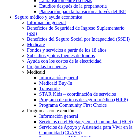
La transición entre escuelas
Estudios después de la preparatoria
Planeación para la transición a través del IEP
Seguro médico y ayuda económica
Información general
Beneficios de Seguridad de Ingreso Suplementario
(SSI)
Beneficios del Seguro Social por Incapacidad (SSDI)
Medicare
Fondos y servicios a partir de los 18 años
Subsidios y otras fuentes de fondos
Ayuda con los costos de la electricidad
Preguntas frecuentes
Medicaid
Información general
Medicaid Buy-In
Transporte
STAR Kids – coordinación de servicios
Programa de primas de seguro médico (HIPP)
Programa Community First Choice
Programas con exención
Información general
Servicios en el Hogar y en la Comunidad (HCS)
Servicios de Apoyo y Asistencia para Vivir en la
Comunidad (CLASS)