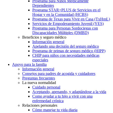
Programa para Niños Médicamente
Dependientes
Programa STAR+PLUS de Servicios en el
Hogar y en la Comunidad (HCBS)
Programa de Texas para Vivir en Casa (TxHmL)
Servicios de Empoderamiento Juvenil (YES)
Programa para Personas Sordociegas con
Discapacidades Múltiples (DMBD)
Beneficios y seguro médico
Información general
Apelando una decisión del seguro médico
Programa de primas de seguro médico (HIPP)
CHIP para niños con necesidades médicas
especiales
Apoyo para la familia
Información general
Consejos para padres de acogida y cuidadores
Preguntas frecuentes
La nueva normalidad
Cuidado personal
Aceptando, apenando, y adaptándose a la vida
Como ayudar a tu hijo a vivir con una
enfermedad crónica
Relaciones personales
Cómo manejar tu vida diaria