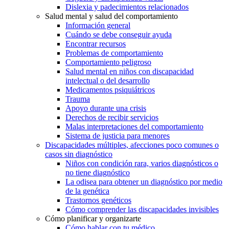
Dislexia y padecimientos relacionados
Salud mental y salud del comportamiento
Información general
Cuándo se debe conseguir ayuda
Encontrar recursos
Problemas de comportamiento
Comportamiento peligroso
Salud mental en niños con discapacidad
intelectual o del desarrollo
Medicamentos psiquiátricos
Trauma
Apoyo durante una crisis
Derechos de recibir servicios
Malas interpretaciones del comportamiento
Sistema de justicia para menores
Discapacidades múltiples, afecciones poco comunes o
casos sin diagnóstico
Niños con condición rara, varios diagnósticos o
no tiene diagnóstico
La odisea para obtener un diagnóstico por medio
de la genética
Trastornos genéticos
Cómo comprender las discapacidades invisibles
Cómo planificar y organizarte
Cómo hablar con tu médico