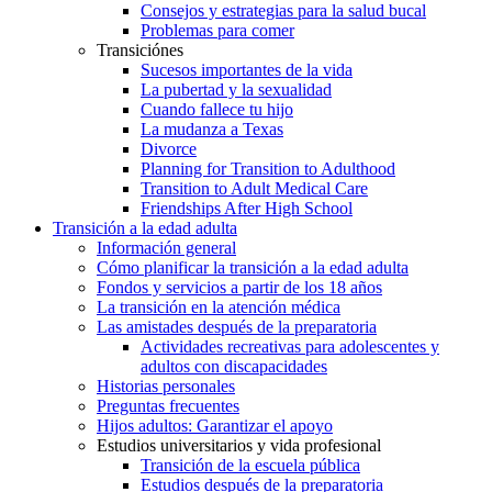
Consejos y estrategias para la salud bucal
Problemas para comer
Transiciónes
Sucesos importantes de la vida
La pubertad y la sexualidad
Cuando fallece tu hijo
La mudanza a Texas
Divorce
Planning for Transition to Adulthood
Transition to Adult Medical Care
Friendships After High School
Transición a la edad adulta
Información general
Cómo planificar la transición a la edad adulta
Fondos y servicios a partir de los 18 años
La transición en la atención médica
Las amistades después de la preparatoria
Actividades recreativas para adolescentes y
adultos con discapacidades
Historias personales
Preguntas frecuentes
Hijos adultos: Garantizar el apoyo
Estudios universitarios y vida profesional
Transición de la escuela pública
Estudios después de la preparatoria