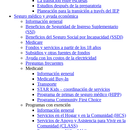
La transición entre escuelas
Estudios después de la preparatoria
Planeación para la transición a través del IEP
Seguro médico y ayuda económica
Información general
Beneficios de Seguridad de Ingreso Suplementario
(SSI)
Beneficios del Seguro Social por Incapacidad (SSDI)
Medicare
Fondos y servicios a partir de los 18 años
Subsidios y otras fuentes de fondos
Ayuda con los costos de la electricidad
Preguntas frecuentes
Medicaid
Información general
Medicaid Buy-In
Transporte
STAR Kids – coordinación de servicios
Programa de primas de seguro médico (HIPP)
Programa Community First Choice
Programas con exención
Información general
Servicios en el Hogar y en la Comunidad (HCS)
Servicios de Apoyo y Asistencia para Vivir en la
Comunidad (CLASS)