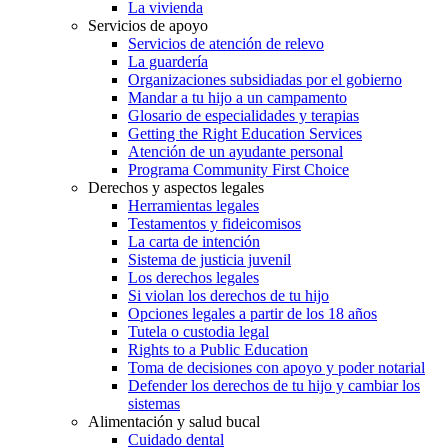
La vivienda
Servicios de apoyo
Servicios de atención de relevo
La guardería
Organizaciones subsidiadas por el gobierno
Mandar a tu hijo a un campamento
Glosario de especialidades y terapias
Getting the Right Education Services
Atención de un ayudante personal
Programa Community First Choice
Derechos y aspectos legales
Herramientas legales
Testamentos y fideicomisos
La carta de intención
Sistema de justicia juvenil
Los derechos legales
Si violan los derechos de tu hijo
Opciones legales a partir de los 18 años
Tutela o custodia legal
Rights to a Public Education
Toma de decisiones con apoyo y poder notarial
Defender los derechos de tu hijo y cambiar los
sistemas
Alimentación y salud bucal
Cuidado dental