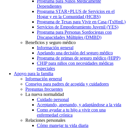
Programa para Niños Médicamente
Dependientes
Programa STAR+PLUS de Servicios en el
Hogar y en la Comunidad (HCBS)
Programa de Texas para Vivir en Casa (TxHmL)
Servicios de Empoderamiento Juvenil (YES)
Programa para Personas Sordociegas con
Discapacidades Múltiples (DMBD)
Beneficios y seguro médico
Información general
Apelando una decisión del seguro médico
Programa de primas de seguro médico (HIPP)
CHIP para niños con necesidades médicas
especiales
Apoyo para la familia
Información general
Consejos para padres de acogida y cuidadores
Preguntas frecuentes
La nueva normalidad
Cuidado personal
Aceptando, apenando, y adaptándose a la vida
Como ayudar a tu hijo a vivir con una
enfermedad crónica
Relaciones personales
Cómo manejar tu vida diaria