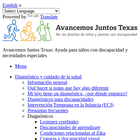
English
o
Powered by
Translate
Avancemos Juntos Texas: Ayuda para niños con discapacidad y
necesidades especiales
Menu
Diagnóstico y cuidado de la salud
Información general
Qué hacer si notas que hay algo diferente
Mi hijo tiene un diagnóstico, ¿por dónde empiezo?
Diagnósticos para discapacidades
Intervención Temprana en la Infancia (ECI)
Preguntas frecuentes
Diagnósticos
Lesiones cerebrales
Discapacidades de aprendizaje
Condiciones relacionadas al Zika
Ceguera y discapacidad visual