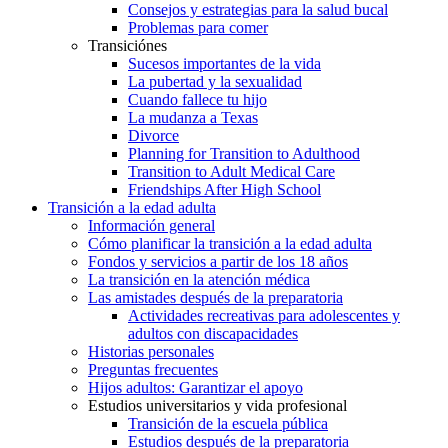
Consejos y estrategias para la salud bucal
Problemas para comer
Transiciónes
Sucesos importantes de la vida
La pubertad y la sexualidad
Cuando fallece tu hijo
La mudanza a Texas
Divorce
Planning for Transition to Adulthood
Transition to Adult Medical Care
Friendships After High School
Transición a la edad adulta
Información general
Cómo planificar la transición a la edad adulta
Fondos y servicios a partir de los 18 años
La transición en la atención médica
Las amistades después de la preparatoria
Actividades recreativas para adolescentes y
adultos con discapacidades
Historias personales
Preguntas frecuentes
Hijos adultos: Garantizar el apoyo
Estudios universitarios y vida profesional
Transición de la escuela pública
Estudios después de la preparatoria