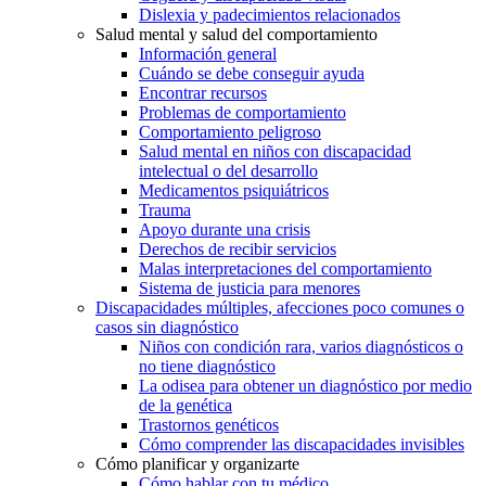
Dislexia y padecimientos relacionados
Salud mental y salud del comportamiento
Información general
Cuándo se debe conseguir ayuda
Encontrar recursos
Problemas de comportamiento
Comportamiento peligroso
Salud mental en niños con discapacidad
intelectual o del desarrollo
Medicamentos psiquiátricos
Trauma
Apoyo durante una crisis
Derechos de recibir servicios
Malas interpretaciones del comportamiento
Sistema de justicia para menores
Discapacidades múltiples, afecciones poco comunes o
casos sin diagnóstico
Niños con condición rara, varios diagnósticos o
no tiene diagnóstico
La odisea para obtener un diagnóstico por medio
de la genética
Trastornos genéticos
Cómo comprender las discapacidades invisibles
Cómo planificar y organizarte
Cómo hablar con tu médico