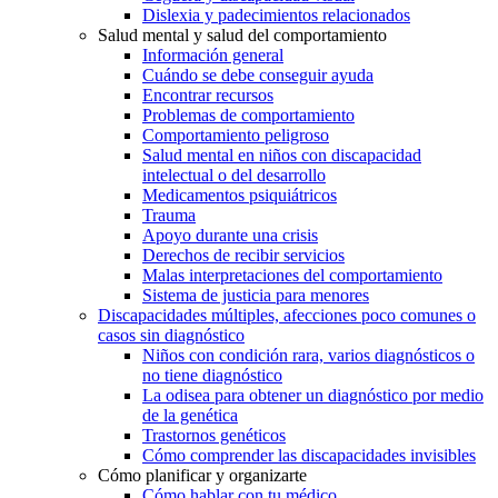
Dislexia y padecimientos relacionados
Salud mental y salud del comportamiento
Información general
Cuándo se debe conseguir ayuda
Encontrar recursos
Problemas de comportamiento
Comportamiento peligroso
Salud mental en niños con discapacidad
intelectual o del desarrollo
Medicamentos psiquiátricos
Trauma
Apoyo durante una crisis
Derechos de recibir servicios
Malas interpretaciones del comportamiento
Sistema de justicia para menores
Discapacidades múltiples, afecciones poco comunes o
casos sin diagnóstico
Niños con condición rara, varios diagnósticos o
no tiene diagnóstico
La odisea para obtener un diagnóstico por medio
de la genética
Trastornos genéticos
Cómo comprender las discapacidades invisibles
Cómo planificar y organizarte
Cómo hablar con tu médico