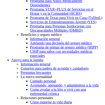
Programa para Niños Médicamente
Dependientes
Programa STAR+PLUS de Servicios en el
Hogar y en la Comunidad (HCBS)
Programa de Texas para Vivir en Casa (TxHmL)
Servicios de Empoderamiento Juvenil (YES)
Programa para Personas Sordociegas con
Discapacidades Múltiples (DMBD)
Beneficios y seguro médico
Información general
Apelando una decisión del seguro médico
Programa de primas de seguro médico (HIPP)
CHIP para niños con necesidades médicas
especiales
Apoyo para la familia
Información general
Consejos para padres de acogida y cuidadores
Preguntas frecuentes
La nueva normalidad
Cuidado personal
Aceptando, apenando, y adaptándose a la vida
Como ayudar a tu hijo a vivir con una
enfermedad crónica
Relaciones personales
Cómo manejar tu vida diaria