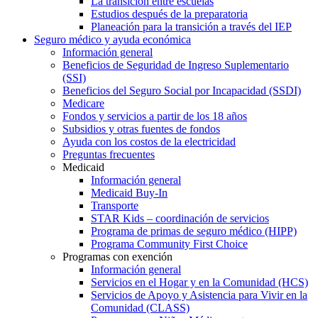
La transición entre escuelas
Estudios después de la preparatoria
Planeación para la transición a través del IEP
Seguro médico y ayuda económica
Información general
Beneficios de Seguridad de Ingreso Suplementario
(SSI)
Beneficios del Seguro Social por Incapacidad (SSDI)
Medicare
Fondos y servicios a partir de los 18 años
Subsidios y otras fuentes de fondos
Ayuda con los costos de la electricidad
Preguntas frecuentes
Medicaid
Información general
Medicaid Buy-In
Transporte
STAR Kids – coordinación de servicios
Programa de primas de seguro médico (HIPP)
Programa Community First Choice
Programas con exención
Información general
Servicios en el Hogar y en la Comunidad (HCS)
Servicios de Apoyo y Asistencia para Vivir en la
Comunidad (CLASS)