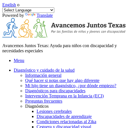
English
o
Powered by
Translate
Avancemos Juntos Texas: Ayuda para niños con discapacidad y
necesidades especiales
Menu
Diagnóstico y cuidado de la salud
Información general
Qué hacer si notas que hay algo diferente
Mi hijo tiene un diagnóstico, ¿por dónde empiezo?
Diagnósticos para discapacidades
Intervención Temprana en la Infancia (ECI)
Preguntas frecuentes
Diagnósticos
Lesiones cerebrales
Discapacidades de aprendizaje
Condiciones relacionadas al Zika
Ceguera y discapacidad visual