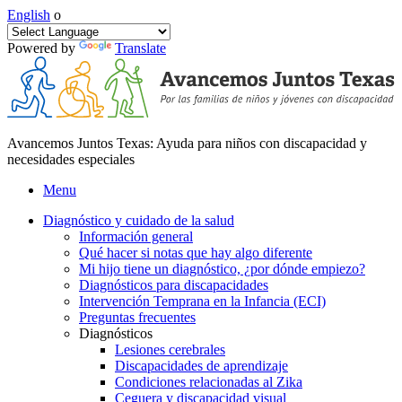
English
o
Powered by
Translate
Avancemos Juntos Texas: Ayuda para niños con discapacidad y
necesidades especiales
Menu
Diagnóstico y cuidado de la salud
Información general
Qué hacer si notas que hay algo diferente
Mi hijo tiene un diagnóstico, ¿por dónde empiezo?
Diagnósticos para discapacidades
Intervención Temprana en la Infancia (ECI)
Preguntas frecuentes
Diagnósticos
Lesiones cerebrales
Discapacidades de aprendizaje
Condiciones relacionadas al Zika
Ceguera y discapacidad visual