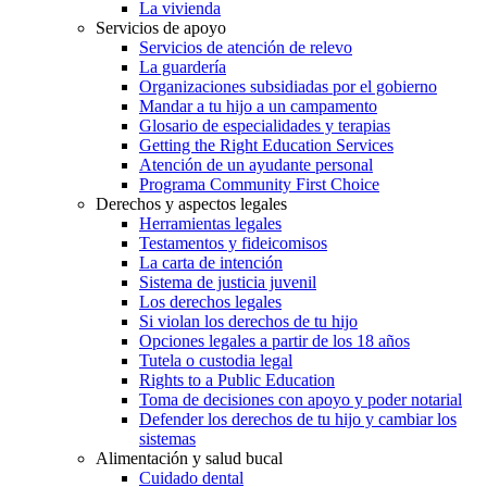
La vivienda
Servicios de apoyo
Servicios de atención de relevo
La guardería
Organizaciones subsidiadas por el gobierno
Mandar a tu hijo a un campamento
Glosario de especialidades y terapias
Getting the Right Education Services
Atención de un ayudante personal
Programa Community First Choice
Derechos y aspectos legales
Herramientas legales
Testamentos y fideicomisos
La carta de intención
Sistema de justicia juvenil
Los derechos legales
Si violan los derechos de tu hijo
Opciones legales a partir de los 18 años
Tutela o custodia legal
Rights to a Public Education
Toma de decisiones con apoyo y poder notarial
Defender los derechos de tu hijo y cambiar los
sistemas
Alimentación y salud bucal
Cuidado dental