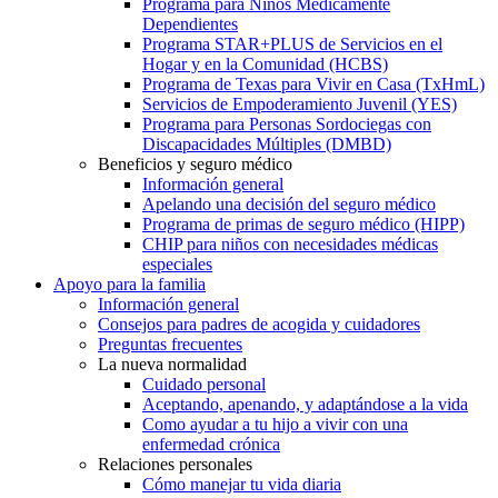
Programa para Niños Médicamente
Dependientes
Programa STAR+PLUS de Servicios en el
Hogar y en la Comunidad (HCBS)
Programa de Texas para Vivir en Casa (TxHmL)
Servicios de Empoderamiento Juvenil (YES)
Programa para Personas Sordociegas con
Discapacidades Múltiples (DMBD)
Beneficios y seguro médico
Información general
Apelando una decisión del seguro médico
Programa de primas de seguro médico (HIPP)
CHIP para niños con necesidades médicas
especiales
Apoyo para la familia
Información general
Consejos para padres de acogida y cuidadores
Preguntas frecuentes
La nueva normalidad
Cuidado personal
Aceptando, apenando, y adaptándose a la vida
Como ayudar a tu hijo a vivir con una
enfermedad crónica
Relaciones personales
Cómo manejar tu vida diaria