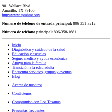
901 Wallace Blvd.
Amarillo, TX 79106
http://www.tpmhmr.org/
Número de teléfono de entrada principal:
806-351-3212
Número de teléfono principal:
806-358-1681
Inicio
Diagnóstico y cuidado de la salud
Educación y escuelas
Seguro médico y ayuda económica
Apoyo para la familia
Transición a la edad adulta
Encuentra servicios, grupos y eventos
Blog
Acerca de nosotros
Contáctenos
Compromiso con Los Texanos
Preguntas frecuentes