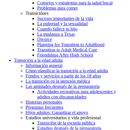
Consejos y estrategias para la salud bucal
Problemas para comer
Transiciónes
Sucesos importantes de la vida
La pubertad y la sexualidad
Cuando fallece tu hijo
La mudanza a Texas
Divorce
Planning for Transition to Adulthood
Transition to Adult Medical Care
Friendships After High School
Transición a la edad adulta
Información general
Cómo planificar la transición a la edad adulta
Fondos y servicios a partir de los 18 años
La transición en la atención médica
Las amistades después de la preparatoria
Actividades recreativas para adolescentes y
adultos con discapacidades
Historias personales
Preguntas frecuentes
Hijos adultos: Garantizar el apoyo
Estudios universitarios y vida profesional
Transición de la escuela pública
Estudios después de la preparatoria