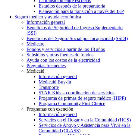
La transición entre escuelas
Estudios después de la preparatoria
Planeación para la transición a través del IEP
Seguro médico y ayuda económica
Información general
Beneficios de Seguridad de Ingreso Suplementario
(SSI)
Beneficios del Seguro Social por Incapacidad (SSDI)
Medicare
Fondos y servicios a partir de los 18 años
Subsidios y otras fuentes de fondos
Ayuda con los costos de la electricidad
Preguntas frecuentes
Medicaid
Información general
Medicaid Buy-In
Transporte
STAR Kids – coordinación de servicios
Programa de primas de seguro médico (HIPP)
Programa Community First Choice
Programas con exención
Información general
Servicios en el Hogar y en la Comunidad (HCS)
Servicios de Apoyo y Asistencia para Vivir en la
Comunidad (CLASS)