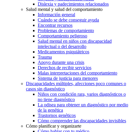
Dislexia y padecimientos relacionados
Salud mental y salud del comportamiento
Información general
Cuándo se debe conseguir ayuda
Encontrar recursos
Problemas de comportamiento
Comportamiento peligroso
Salud mental en niños con discapacidad
intelectual o del desarrollo
Medicamentos psiquiátricos
Trauma
Apoyo durante una crisis
Derechos de recibir servicios
Malas interpretaciones del comportamiento
Sistema de justicia para menores
Discapacidades múltiples, afecciones poco comunes o
casos sin diagnóstico
Niños con condición rara, varios diagnósticos o
no tiene diagnóstico
La odisea para obtener un diagnóstico por medio
de la genética
Trastornos genéticos
Cómo comprender las discapacidades invisibles
Cómo planificar y organizarte
Cómo hablar con tu médico