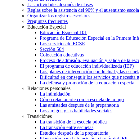
Las actividades después de clases
Reglas sobre la asistencia del 90% y el ausentismo escol
Organizar los registros escolares
Preguntas frecuentes
Educación Especial
Educación Especial 101
Programa de Educación Especial en la Primera Inf
Los servicios de ECSE
Sección 504
Colocación educativas
Proceso de admisión, evaluación y salida de la es
El programa de educación individualizada (IEP)
Los planes de intervención conductual y las escuel
Dificultad en conseguir los servicios que necesita t
La defensa y promoción de la educación especial
Relaciones personales
La intimidación
Cómo relacionarte con la escuela de tu hijo
Las amistades después de la preparatoria
Los amigos y las habilidades sociales
Transiciónes
La transición de la escuela pública
La transición entre escuelas
Estudios después de la preparatoria
Planeación para la transición a través del IEP