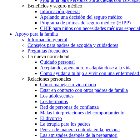
Programa para Personas Sordociegas con Discap
Beneficios y seguro médico
Información general
Apelando una decisión del seguro médico
Programa de primas de seguro médico (HIPP)
CHIP para niños con necesidades médicas especial
Apoyo para la familia
Información general
Consejos para padres de acogida y cuidadores
Preguntas frecuentes
La nueva normalidad
Cuidado personal
Aceptando, apenando, y adaptándose a la vida
Como ayudar a tu hijo a vivir con una enfermedad
Relaciones personales
Cómo manejar tu vida diaria
Estar en contacto con otros padres de familia
Los adolescentes
Los hermanos
Red de personas de confianza
Malas interpretaciones del comportamiento
El divorcio
La terapia para los padres
Pensar de manera centrada en la persona
Las amistades después de la preparatori