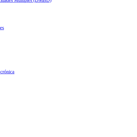
acidades Múltiples (DMBD)
es
 crónica