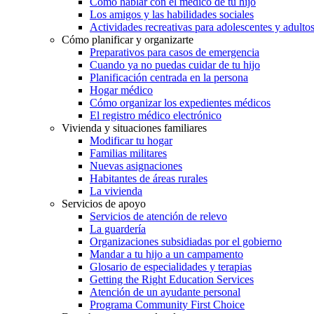
Cómo hablar con el médico de tu hijo
Los amigos y las habilidades sociales
Actividades recreativas para adolescentes y adulto
Cómo planificar y organizarte
Preparativos para casos de emergencia
Cuando ya no puedas cuidar de tu hijo
Planificación centrada en la persona
Hogar médico
Cómo organizar los expedientes médicos
El registro médico electrónico
Vivienda y situaciones familiares
Modificar tu hogar
Familias militares
Nuevas asignaciones
Habitantes de áreas rurales
La vivienda
Servicios de apoyo
Servicios de atención de relevo
La guardería
Organizaciones subsidiadas por el gobierno
Mandar a tu hijo a un campamento
Glosario de especialidades y terapias
Getting the Right Education Services
Atención de un ayudante personal
Programa Community First Choice