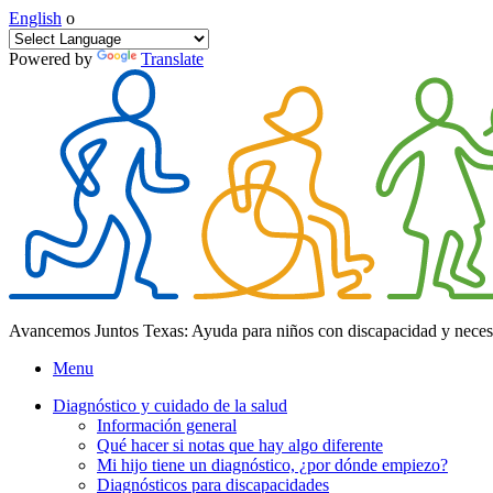
English
o
Powered by
Translate
Avancemos Juntos Texas: Ayuda para niños con discapacidad y neces
Menu
Diagnóstico y cuidado de la salud
Información general
Qué hacer si notas que hay algo diferente
Mi hijo tiene un diagnóstico, ¿por dónde empiezo?
Diagnósticos para discapacidades