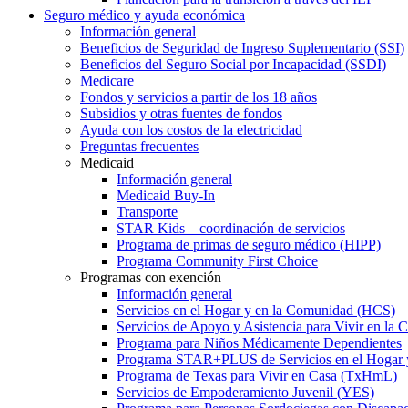
Seguro médico y ayuda económica
Información general
Beneficios de Seguridad de Ingreso Suplementario (SSI)
Beneficios del Seguro Social por Incapacidad (SSDI)
Medicare
Fondos y servicios a partir de los 18 años
Subsidios y otras fuentes de fondos
Ayuda con los costos de la electricidad
Preguntas frecuentes
Medicaid
Información general
Medicaid Buy-In
Transporte
STAR Kids – coordinación de servicios
Programa de primas de seguro médico (HIPP)
Programa Community First Choice
Programas con exención
Información general
Servicios en el Hogar y en la Comunidad (HCS)
Servicios de Apoyo y Asistencia para Vivir en l
Programa para Niños Médicamente Dependientes
Programa STAR+PLUS de Servicios en el Hogar
Programa de Texas para Vivir en Casa (TxHmL)
Servicios de Empoderamiento Juvenil (YES)