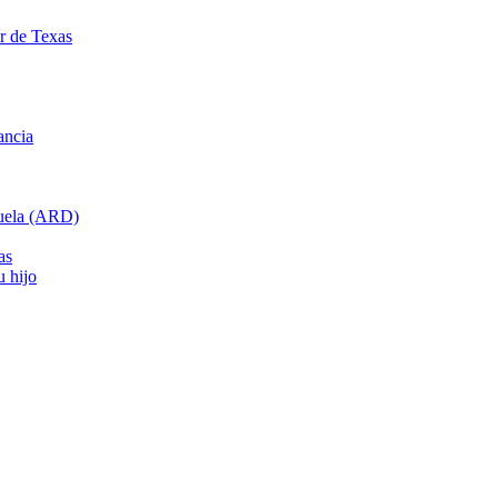
ar de Texas
ancia
cuela (ARD)
as
u hijo