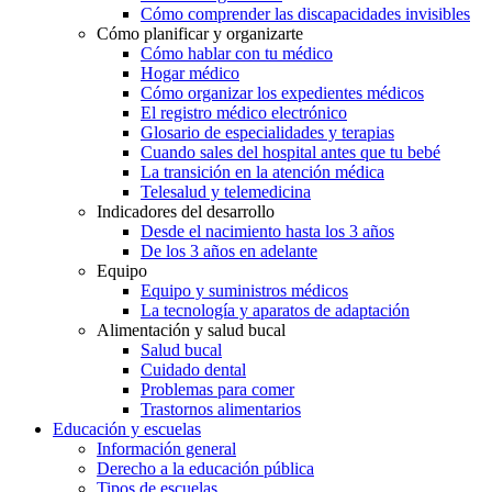
Cómo comprender las discapacidades invisibles
Cómo planificar y organizarte
Cómo hablar con tu médico
Hogar médico
Cómo organizar los expedientes médicos
El registro médico electrónico
Glosario de especialidades y terapias
Cuando sales del hospital antes que tu bebé
La transición en la atención médica
Telesalud y telemedicina
Indicadores del desarrollo
Desde el nacimiento hasta los 3 años
De los 3 años en adelante
Equipo
Equipo y suministros médicos
La tecnología y aparatos de adaptación
Alimentación y salud bucal
Salud bucal
Cuidado dental
Problemas para comer
Trastornos alimentarios
Educación y escuelas
Información general
Derecho a la educación pública
Tipos de escuelas