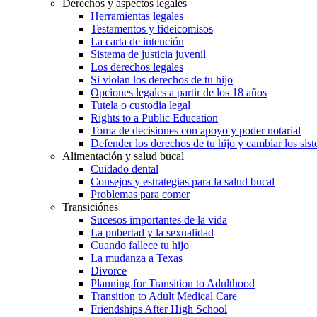
Derechos y aspectos legales
Herramientas legales
Testamentos y fideicomisos
La carta de intención
Sistema de justicia juvenil
Los derechos legales
Si violan los derechos de tu hijo
Opciones legales a partir de los 18 años
Tutela o custodia legal
Rights to a Public Education
Toma de decisiones con apoyo y poder notarial
Defender los derechos de tu hijo y cambiar los sis
Alimentación y salud bucal
Cuidado dental
Consejos y estrategias para la salud bucal
Problemas para comer
Transiciónes
Sucesos importantes de la vida
La pubertad y la sexualidad
Cuando fallece tu hijo
La mudanza a Texas
Divorce
Planning for Transition to Adulthood
Transition to Adult Medical Care
Friendships After High School