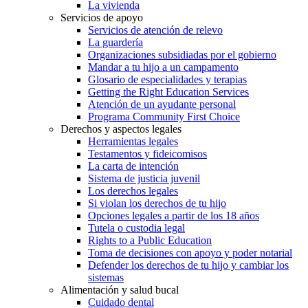
La vivienda
Servicios de apoyo
Servicios de atención de relevo
La guardería
Organizaciones subsidiadas por el gobierno
Mandar a tu hijo a un campamento
Glosario de especialidades y terapias
Getting the Right Education Services
Atención de un ayudante personal
Programa Community First Choice
Derechos y aspectos legales
Herramientas legales
Testamentos y fideicomisos
La carta de intención
Sistema de justicia juvenil
Los derechos legales
Si violan los derechos de tu hijo
Opciones legales a partir de los 18 años
Tutela o custodia legal
Rights to a Public Education
Toma de decisiones con apoyo y poder notarial
Defender los derechos de tu hijo y cambiar los
sistemas
Alimentación y salud bucal
Cuidado dental