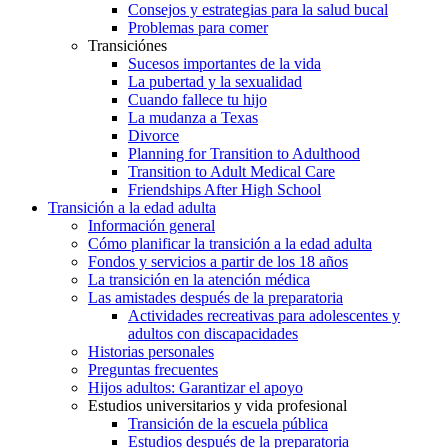
Consejos y estrategias para la salud bucal
Problemas para comer
Transiciónes
Sucesos importantes de la vida
La pubertad y la sexualidad
Cuando fallece tu hijo
La mudanza a Texas
Divorce
Planning for Transition to Adulthood
Transition to Adult Medical Care
Friendships After High School
Transición a la edad adulta
Información general
Cómo planificar la transición a la edad adulta
Fondos y servicios a partir de los 18 años
La transición en la atención médica
Las amistades después de la preparatoria
Actividades recreativas para adolescentes y
adultos con discapacidades
Historias personales
Preguntas frecuentes
Hijos adultos: Garantizar el apoyo
Estudios universitarios y vida profesional
Transición de la escuela pública
Estudios después de la preparatoria