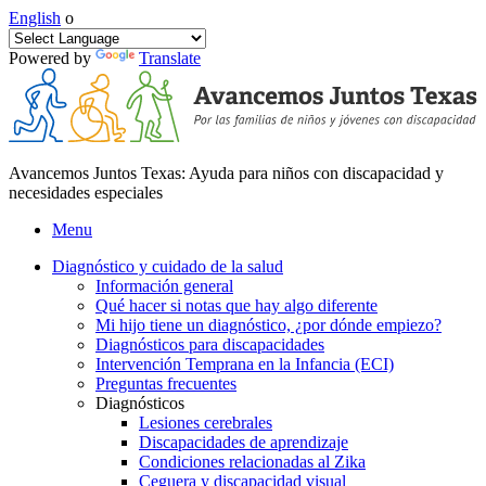
English
o
Powered by
Translate
Avancemos Juntos Texas: Ayuda para niños con discapacidad y
necesidades especiales
Menu
Diagnóstico y cuidado de la salud
Información general
Qué hacer si notas que hay algo diferente
Mi hijo tiene un diagnóstico, ¿por dónde empiezo?
Diagnósticos para discapacidades
Intervención Temprana en la Infancia (ECI)
Preguntas frecuentes
Diagnósticos
Lesiones cerebrales
Discapacidades de aprendizaje
Condiciones relacionadas al Zika
Ceguera y discapacidad visual