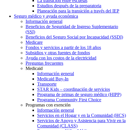
La transición entre escuelas
Estudios después de la preparatoria
Planeación para la transición a través del IEP
Seguro médico y ayuda económica
Información general
Beneficios de Seguridad de Ingreso Suplementario
(SSI)
Beneficios del Seguro Social por Incapacidad (SSDI)
Medicare
Fondos y servicios a partir de los 18 años
Subsidios y otras fuentes de fondos
Ayuda con los costos de la electricidad
Preguntas frecuentes
Medicaid
Información general
Medicaid Buy-In
Transporte
STAR Kids – coordinación de servicios
Programa de primas de seguro médico (HIPP)
Programa Community First Choice
Programas con exención
Información general
Servicios en el Hogar y en la Comunidad (HCS)
Servicios de Apoyo y Asistencia para Vivir en la
Comunidad (CLASS)