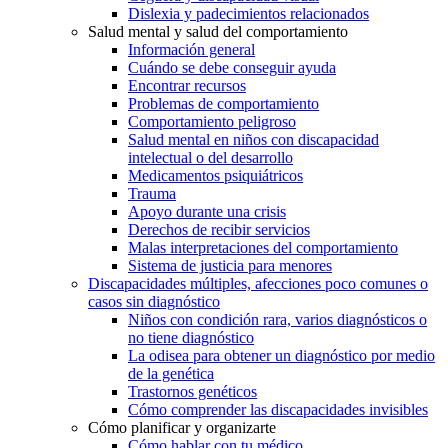
Dislexia y padecimientos relacionados
Salud mental y salud del comportamiento
Información general
Cuándo se debe conseguir ayuda
Encontrar recursos
Problemas de comportamiento
Comportamiento peligroso
Salud mental en niños con discapacidad
intelectual o del desarrollo
Medicamentos psiquiátricos
Trauma
Apoyo durante una crisis
Derechos de recibir servicios
Malas interpretaciones del comportamiento
Sistema de justicia para menores
Discapacidades múltiples, afecciones poco comunes o
casos sin diagnóstico
Niños con condición rara, varios diagnósticos o
no tiene diagnóstico
La odisea para obtener un diagnóstico por medio
de la genética
Trastornos genéticos
Cómo comprender las discapacidades invisibles
Cómo planificar y organizarte
Cómo hablar con tu médico