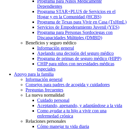
Programa para Niños Médicamente
Dependientes
Programa STAR+PLUS de Servicios en el
Hogar y en la Comunidad (HCBS)
Programa de Texas para Vivir en Casa (TxHmL)
Servicios de Empoderamiento Juvenil (YES)
Programa para Personas Sordociegas con
Discapacidades Múltiples (DMBD)
Beneficios y seguro médico
Información general
Apelando una decisión del seguro médico
Programa de primas de seguro médico (HIPP)
CHIP para niños con necesidades médicas
especiales
Apoyo para la familia
Información general
Consejos para padres de acogida y cuidadores
Preguntas frecuentes
La nueva normalidad
Cuidado personal
Aceptando, apenando, y adaptándose a la vida
Como ayudar a tu hijo a vivir con una
enfermedad crónica
Relaciones personales
Cómo manejar tu vida diaria