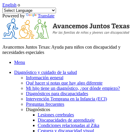
English
o
Powered by
Translate
Avancemos Juntos Texas: Ayuda para niños con discapacidad y
necesidades especiales
Menu
Diagnóstico y cuidado de la salud
Información general
Qué hacer si notas que hay algo diferente
Mi hijo tiene un diagnóstico, ¿por dónde empiezo?
Diagnósticos para discapacidades
Intervención Temprana en la Infancia (ECI)
Preguntas frecuentes
Diagnósticos
Lesiones cerebrales
Discapacidades de aprendizaje
Condiciones relacionadas al Zika
Ceguera y discapacidad visual