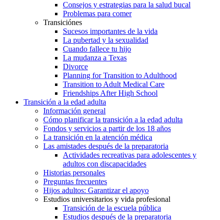
Consejos y estrategias para la salud bucal
Problemas para comer
Transiciónes
Sucesos importantes de la vida
La pubertad y la sexualidad
Cuando fallece tu hijo
La mudanza a Texas
Divorce
Planning for Transition to Adulthood
Transition to Adult Medical Care
Friendships After High School
Transición a la edad adulta
Información general
Cómo planificar la transición a la edad adulta
Fondos y servicios a partir de los 18 años
La transición en la atención médica
Las amistades después de la preparatoria
Actividades recreativas para adolescentes y
adultos con discapacidades
Historias personales
Preguntas frecuentes
Hijos adultos: Garantizar el apoyo
Estudios universitarios y vida profesional
Transición de la escuela pública
Estudios después de la preparatoria