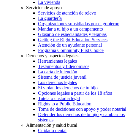
La vivienda
Servicios de apoyo
Servicios de atención de relevo
La guardería
Organizaciones subsidiadas por el gobierno
Mandar a tu hijo a un campamento
Glosario de especialidades y terapias
Getting the Right Education Services
Atención de un ayudante personal
Programa Community First Choice
Derechos y aspectos legales
Herramientas legales
Testamentos y fideicomisos
La carta de intención
Sistema de justicia juvenil
Los derechos legales
Si violan los derechos de tu hijo
Opciones legales a partir de los 18 años
Tutela o custodia legal
Rights to a Public Education
Toma de decisiones con apoyo y poder notarial
Defender los derechos de tu hijo y cambiar los
sistemas
Alimentación y salud bucal
Cuidado dental