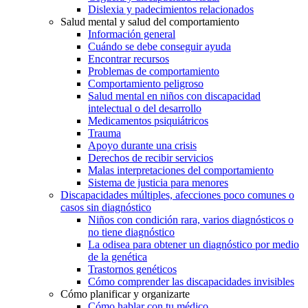
Dislexia y padecimientos relacionados
Salud mental y salud del comportamiento
Información general
Cuándo se debe conseguir ayuda
Encontrar recursos
Problemas de comportamiento
Comportamiento peligroso
Salud mental en niños con discapacidad
intelectual o del desarrollo
Medicamentos psiquiátricos
Trauma
Apoyo durante una crisis
Derechos de recibir servicios
Malas interpretaciones del comportamiento
Sistema de justicia para menores
Discapacidades múltiples, afecciones poco comunes o
casos sin diagnóstico
Niños con condición rara, varios diagnósticos o
no tiene diagnóstico
La odisea para obtener un diagnóstico por medio
de la genética
Trastornos genéticos
Cómo comprender las discapacidades invisibles
Cómo planificar y organizarte
Cómo hablar con tu médico