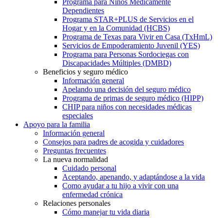
Programa para Niños Médicamente
Dependientes
Programa STAR+PLUS de Servicios en el
Hogar y en la Comunidad (HCBS)
Programa de Texas para Vivir en Casa (TxHmL)
Servicios de Empoderamiento Juvenil (YES)
Programa para Personas Sordociegas con
Discapacidades Múltiples (DMBD)
Beneficios y seguro médico
Información general
Apelando una decisión del seguro médico
Programa de primas de seguro médico (HIPP)
CHIP para niños con necesidades médicas
especiales
Apoyo para la familia
Información general
Consejos para padres de acogida y cuidadores
Preguntas frecuentes
La nueva normalidad
Cuidado personal
Aceptando, apenando, y adaptándose a la vida
Como ayudar a tu hijo a vivir con una
enfermedad crónica
Relaciones personales
Cómo manejar tu vida diaria