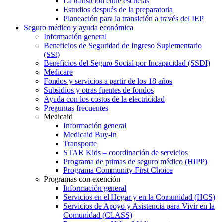
La transición entre escuelas
Estudios después de la preparatoria
Planeación para la transición a través del IEP
Seguro médico y ayuda económica
Información general
Beneficios de Seguridad de Ingreso Suplementario
(SSI)
Beneficios del Seguro Social por Incapacidad (SSDI)
Medicare
Fondos y servicios a partir de los 18 años
Subsidios y otras fuentes de fondos
Ayuda con los costos de la electricidad
Preguntas frecuentes
Medicaid
Información general
Medicaid Buy-In
Transporte
STAR Kids – coordinación de servicios
Programa de primas de seguro médico (HIPP)
Programa Community First Choice
Programas con exención
Información general
Servicios en el Hogar y en la Comunidad (HCS)
Servicios de Apoyo y Asistencia para Vivir en la
Comunidad (CLASS)