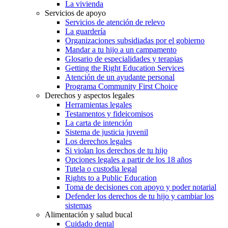
La vivienda
Servicios de apoyo
Servicios de atención de relevo
La guardería
Organizaciones subsidiadas por el gobierno
Mandar a tu hijo a un campamento
Glosario de especialidades y terapias
Getting the Right Education Services
Atención de un ayudante personal
Programa Community First Choice
Derechos y aspectos legales
Herramientas legales
Testamentos y fideicomisos
La carta de intención
Sistema de justicia juvenil
Los derechos legales
Si violan los derechos de tu hijo
Opciones legales a partir de los 18 años
Tutela o custodia legal
Rights to a Public Education
Toma de decisiones con apoyo y poder notarial
Defender los derechos de tu hijo y cambiar los
sistemas
Alimentación y salud bucal
Cuidado dental