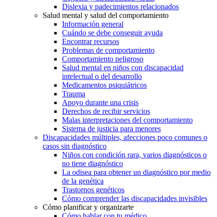
Dislexia y padecimientos relacionados
Salud mental y salud del comportamiento
Información general
Cuándo se debe conseguir ayuda
Encontrar recursos
Problemas de comportamiento
Comportamiento peligroso
Salud mental en niños con discapacidad
intelectual o del desarrollo
Medicamentos psiquiátricos
Trauma
Apoyo durante una crisis
Derechos de recibir servicios
Malas interpretaciones del comportamiento
Sistema de justicia para menores
Discapacidades múltiples, afecciones poco comunes o
casos sin diagnóstico
Niños con condición rara, varios diagnósticos o
no tiene diagnóstico
La odisea para obtener un diagnóstico por medio
de la genética
Trastornos genéticos
Cómo comprender las discapacidades invisibles
Cómo planificar y organizarte
Cómo hablar con tu médico