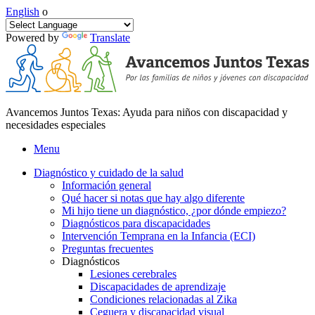
English
o
Powered by
Translate
Avancemos Juntos Texas: Ayuda para niños con discapacidad y
necesidades especiales
Menu
Diagnóstico y cuidado de la salud
Información general
Qué hacer si notas que hay algo diferente
Mi hijo tiene un diagnóstico, ¿por dónde empiezo?
Diagnósticos para discapacidades
Intervención Temprana en la Infancia (ECI)
Preguntas frecuentes
Diagnósticos
Lesiones cerebrales
Discapacidades de aprendizaje
Condiciones relacionadas al Zika
Ceguera y discapacidad visual