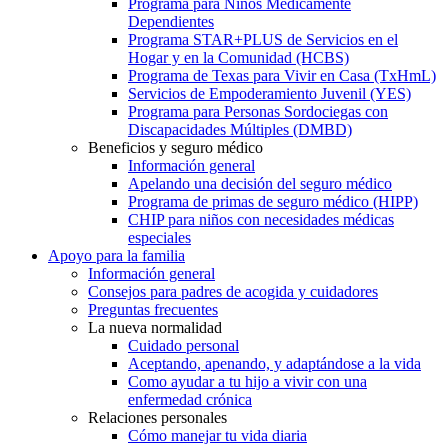
Programa para Niños Médicamente
Dependientes
Programa STAR+PLUS de Servicios en el
Hogar y en la Comunidad (HCBS)
Programa de Texas para Vivir en Casa (TxHmL)
Servicios de Empoderamiento Juvenil (YES)
Programa para Personas Sordociegas con
Discapacidades Múltiples (DMBD)
Beneficios y seguro médico
Información general
Apelando una decisión del seguro médico
Programa de primas de seguro médico (HIPP)
CHIP para niños con necesidades médicas
especiales
Apoyo para la familia
Información general
Consejos para padres de acogida y cuidadores
Preguntas frecuentes
La nueva normalidad
Cuidado personal
Aceptando, apenando, y adaptándose a la vida
Como ayudar a tu hijo a vivir con una
enfermedad crónica
Relaciones personales
Cómo manejar tu vida diaria