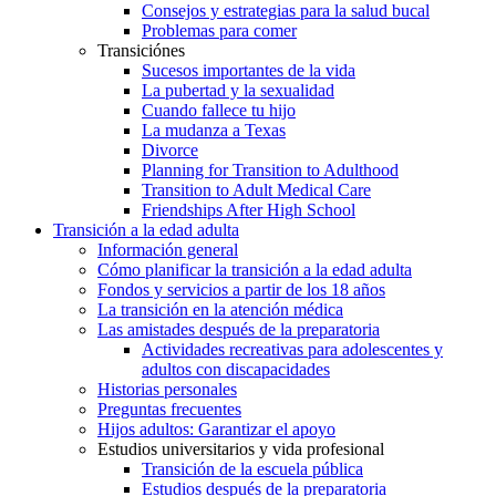
Consejos y estrategias para la salud bucal
Problemas para comer
Transiciónes
Sucesos importantes de la vida
La pubertad y la sexualidad
Cuando fallece tu hijo
La mudanza a Texas
Divorce
Planning for Transition to Adulthood
Transition to Adult Medical Care
Friendships After High School
Transición a la edad adulta
Información general
Cómo planificar la transición a la edad adulta
Fondos y servicios a partir de los 18 años
La transición en la atención médica
Las amistades después de la preparatoria
Actividades recreativas para adolescentes y
adultos con discapacidades
Historias personales
Preguntas frecuentes
Hijos adultos: Garantizar el apoyo
Estudios universitarios y vida profesional
Transición de la escuela pública
Estudios después de la preparatoria