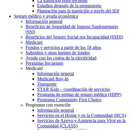
La transición entre escuelas
Estudios después de la preparatoria
Planeación para la transición a través del IEP
Seguro médico y ayuda económica
Información general
Beneficios de Seguridad de Ingreso Suplementario
(SSI)
Beneficios del Seguro Social por Incapacidad (SSDI)
Medicare
Fondos y servicios a partir de los 18 años
Subsidios y otras fuentes de fondos
Ayuda con los costos de la electricidad
Preguntas frecuentes
Medicaid
Información general
Medicaid Buy-In
Transporte
STAR Kids – coordinación de servicios
Programa de primas de seguro médico (HIPP)
Programa Community First Choice
Programas con exención
Información general
Servicios en el Hogar y en la Comunidad (HCS)
Servicios de Apoyo y Asistencia para Vivir en la
Comunidad (CLASS)