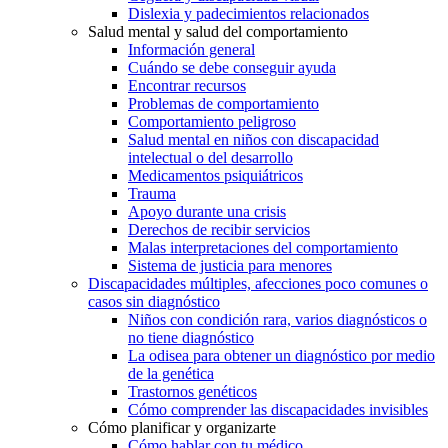
Dislexia y padecimientos relacionados
Salud mental y salud del comportamiento
Información general
Cuándo se debe conseguir ayuda
Encontrar recursos
Problemas de comportamiento
Comportamiento peligroso
Salud mental en niños con discapacidad
intelectual o del desarrollo
Medicamentos psiquiátricos
Trauma
Apoyo durante una crisis
Derechos de recibir servicios
Malas interpretaciones del comportamiento
Sistema de justicia para menores
Discapacidades múltiples, afecciones poco comunes o
casos sin diagnóstico
Niños con condición rara, varios diagnósticos o
no tiene diagnóstico
La odisea para obtener un diagnóstico por medio
de la genética
Trastornos genéticos
Cómo comprender las discapacidades invisibles
Cómo planificar y organizarte
Cómo hablar con tu médico