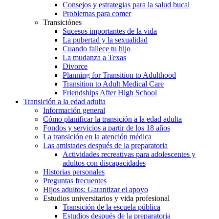
Consejos y estrategias para la salud bucal
Problemas para comer
Transiciónes
Sucesos importantes de la vida
La pubertad y la sexualidad
Cuando fallece tu hijo
La mudanza a Texas
Divorce
Planning for Transition to Adulthood
Transition to Adult Medical Care
Friendships After High School
Transición a la edad adulta
Información general
Cómo planificar la transición a la edad adulta
Fondos y servicios a partir de los 18 años
La transición en la atención médica
Las amistades después de la preparatoria
Actividades recreativas para adolescentes y
adultos con discapacidades
Historias personales
Preguntas frecuentes
Hijos adultos: Garantizar el apoyo
Estudios universitarios y vida profesional
Transición de la escuela pública
Estudios después de la preparatoria