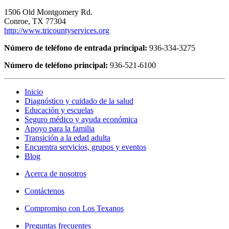
1506 Old Montgomery Rd.
Conroe, TX 77304
http://www.tricountyservices.org
Número de teléfono de entrada principal:
936-334-3275
Número de teléfono principal:
936-521-6100
Inicio
Diagnóstico y cuidado de la salud
Educación y escuelas
Seguro médico y ayuda económica
Apoyo para la familia
Transición a la edad adulta
Encuentra servicios, grupos y eventos
Blog
Acerca de nosotros
Contáctenos
Compromiso con Los Texanos
Preguntas frecuentes