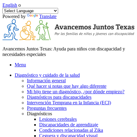
English
o
Powered by
Translate
Avancemos Juntos Texas: Ayuda para niños con discapacidad y
necesidades especiales
Menu
Diagnóstico y cuidado de la salud
Información general
Qué hacer si notas que hay algo diferente
Mi hijo tiene un diagnóstico, ¿por dónde empiezo?
Diagnósticos para discapacidades
Intervención Temprana en la Infancia (ECI)
Preguntas frecuentes
Diagnósticos
Lesiones cerebrales
Discapacidades de aprendizaje
Condiciones relacionadas al Zika
Ceguera y discapacidad visual