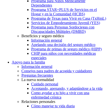
Programa para Niños Médicamente
Dependientes
Programa STAR+PLUS de Servicios en el
Hogar y en la Comunidad (HCBS)
Programa de Texas para Vivir en Casa (TxHmL)
Servicios de Empoderamiento Juvenil (YES)
Programa para Personas Sordociegas con
Discapacidades Múltiples (DMBD)
Beneficios y seguro médico
Información general
Apelando una decisión del seguro médico
Programa de primas de seguro médico (HIPP)
CHIP para niños con necesidades médicas
especiales
Apoyo para la familia
Información general
Consejos para padres de acogida y cuidadores
Preguntas frecuentes
La nueva normalidad
Cuidado personal
Aceptando, apenando, y adaptándose a la vida
Como ayudar a tu hijo a vivir con una
enfermedad crónica
Relaciones personales
Cómo manejar tu vida diaria