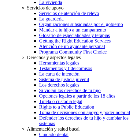
La vivienda
Servicios de apoyo
Servicios de atención de relevo
La guardería
Organizaciones subsidiadas por el gobierno
Mandar a tu hijo a un campamento
Glosario de especialidades y terapias
Getting the Right Education Services
Atención de un ayudante personal
Programa Community First Choice
Derechos y aspectos legales
Herramientas legales
Testamentos y fideicomisos
La carta de intención
Sistema de justicia juvenil
Los derechos legales
Si violan los derechos de tu hijo
Opciones legales a partir de los 18 años
Tutela o custodia legal
Rights to a Public Education
Toma de decisiones con apoyo y poder notarial
Defender los derechos de tu hijo y cambiar los
sistemas
Alimentación y salud bucal
Cuidado dental