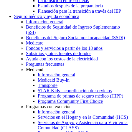
La transición entre escuelas
Estudios después de la preparatoria
Planeación para la transición a través del IEP
Seguro médico y ayuda económica
Información general
Beneficios de Seguridad de Ingreso Suplementario
(SSI)
Beneficios del Seguro Social por Incapacidad (SSDI)
Medicare
Fondos y servicios a partir de los 18 años
Subsidios y otras fuentes de fondos
Ayuda con los costos de la electricidad
Preguntas frecuentes
Medicaid
Información general
Medicaid Buy-In
Transporte
STAR Kids – coordinación de servicios
Programa de primas de seguro médico (HIPP)
Programa Community First Choice
Programas con exención
Información general
Servicios en el Hogar y en la Comunidad (HCS)
Servicios de Apoyo y Asistencia para Vivir en la
Comunidad (CLASS)