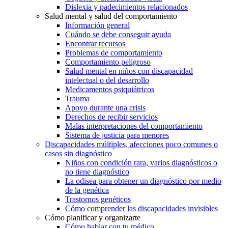
Dislexia y padecimientos relacionados
Salud mental y salud del comportamiento
Información general
Cuándo se debe conseguir ayuda
Encontrar recursos
Problemas de comportamiento
Comportamiento peligroso
Salud mental en niños con discapacidad
intelectual o del desarrollo
Medicamentos psiquiátricos
Trauma
Apoyo durante una crisis
Derechos de recibir servicios
Malas interpretaciones del comportamiento
Sistema de justicia para menores
Discapacidades múltiples, afecciones poco comunes o
casos sin diagnóstico
Niños con condición rara, varios diagnósticos o
no tiene diagnóstico
La odisea para obtener un diagnóstico por medio
de la genética
Trastornos genéticos
Cómo comprender las discapacidades invisibles
Cómo planificar y organizarte
Cómo hablar con tu médico