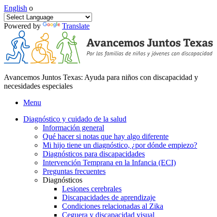
English
o
Powered by
Translate
Avancemos Juntos Texas: Ayuda para niños con discapacidad y
necesidades especiales
Menu
Diagnóstico y cuidado de la salud
Información general
Qué hacer si notas que hay algo diferente
Mi hijo tiene un diagnóstico, ¿por dónde empiezo?
Diagnósticos para discapacidades
Intervención Temprana en la Infancia (ECI)
Preguntas frecuentes
Diagnósticos
Lesiones cerebrales
Discapacidades de aprendizaje
Condiciones relacionadas al Zika
Ceguera y discapacidad visual