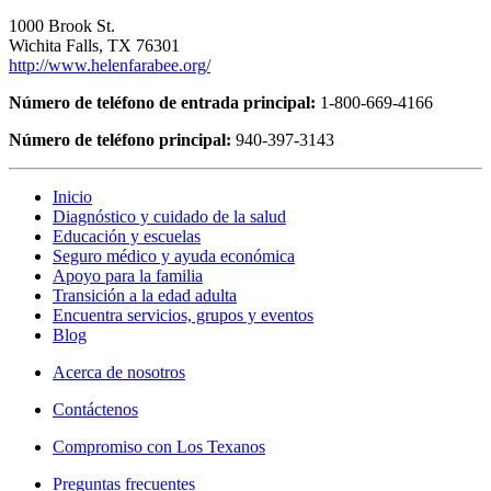
1000 Brook St.
Wichita Falls, TX 76301
http://www.helenfarabee.org/
Número de teléfono de entrada principal:
1-800-669-4166
Número de teléfono principal:
940-397-3143
Inicio
Diagnóstico y cuidado de la salud
Educación y escuelas
Seguro médico y ayuda económica
Apoyo para la familia
Transición a la edad adulta
Encuentra servicios, grupos y eventos
Blog
Acerca de nosotros
Contáctenos
Compromiso con Los Texanos
Preguntas frecuentes