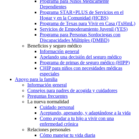
Programa para Niños Médicamente
Dependientes
Programa STAR+PLUS de Servicios en el
Hogar y en la Comunidad (HCBS)
Programa de Texas para Vivir en Casa (TxHmL)
Servicios de Empoderamiento Juvenil (YES)
Programa para Personas Sordociegas con
Discapacidades Múltiples (DMBD)
Beneficios y seguro médico
Información general
Apelando una decisión del seguro médico
Programa de primas de seguro médico (HIPP)
CHIP para niños con necesidades médicas
especiales
Apoyo para la familia
Información general
Consejos para padres de acogida y cuidadores
Preguntas frecuentes
La nueva normalidad
Cuidado personal
Aceptando, apenando, y adaptándose a la vida
Como ayudar a tu hijo a vivir con una
enfermedad crónica
Relaciones personales
Cómo manejar tu vida diaria