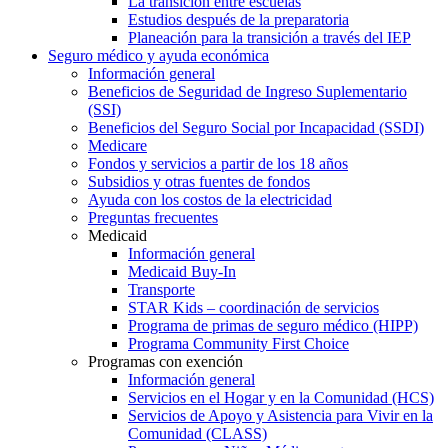
La transición entre escuelas
Estudios después de la preparatoria
Planeación para la transición a través del IEP
Seguro médico y ayuda económica
Información general
Beneficios de Seguridad de Ingreso Suplementario
(SSI)
Beneficios del Seguro Social por Incapacidad (SSDI)
Medicare
Fondos y servicios a partir de los 18 años
Subsidios y otras fuentes de fondos
Ayuda con los costos de la electricidad
Preguntas frecuentes
Medicaid
Información general
Medicaid Buy-In
Transporte
STAR Kids – coordinación de servicios
Programa de primas de seguro médico (HIPP)
Programa Community First Choice
Programas con exención
Información general
Servicios en el Hogar y en la Comunidad (HCS)
Servicios de Apoyo y Asistencia para Vivir en la
Comunidad (CLASS)