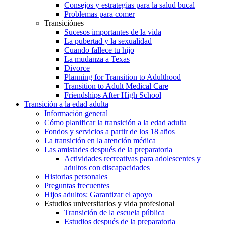
Consejos y estrategias para la salud bucal
Problemas para comer
Transiciónes
Sucesos importantes de la vida
La pubertad y la sexualidad
Cuando fallece tu hijo
La mudanza a Texas
Divorce
Planning for Transition to Adulthood
Transition to Adult Medical Care
Friendships After High School
Transición a la edad adulta
Información general
Cómo planificar la transición a la edad adulta
Fondos y servicios a partir de los 18 años
La transición en la atención médica
Las amistades después de la preparatoria
Actividades recreativas para adolescentes y
adultos con discapacidades
Historias personales
Preguntas frecuentes
Hijos adultos: Garantizar el apoyo
Estudios universitarios y vida profesional
Transición de la escuela pública
Estudios después de la preparatoria