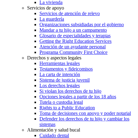
La vivienda
Servicios de apoyo
Servicios de atención de relevo
La guardería
Organizaciones subsidiadas por el gobierno
Mandar a tu hijo a un campamento
Glosario de especialidades y terapias
Getting the Right Education Services
Atención de un ayudante personal
Programa Community First Choice
Derechos y aspectos legales
Herramientas legales
Testamentos y fideicomisos
La carta de intención
Sistema de justicia juvenil
Los derechos legales
Si violan los derechos de tu hijo
Opciones legales a partir de los 18 años
Tutela o custodia legal
Rights to a Public Education
Toma de decisiones con apoyo y poder notarial
Defender los derechos de tu hijo y cambiar los
sistemas
Alimentación y salud bucal
Cuidado dental