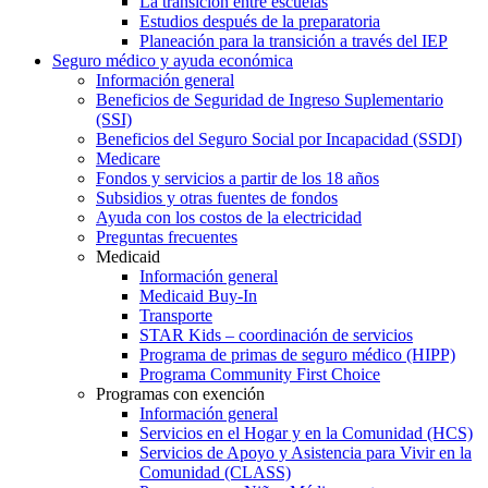
La transición entre escuelas
Estudios después de la preparatoria
Planeación para la transición a través del IEP
Seguro médico y ayuda económica
Información general
Beneficios de Seguridad de Ingreso Suplementario
(SSI)
Beneficios del Seguro Social por Incapacidad (SSDI)
Medicare
Fondos y servicios a partir de los 18 años
Subsidios y otras fuentes de fondos
Ayuda con los costos de la electricidad
Preguntas frecuentes
Medicaid
Información general
Medicaid Buy-In
Transporte
STAR Kids – coordinación de servicios
Programa de primas de seguro médico (HIPP)
Programa Community First Choice
Programas con exención
Información general
Servicios en el Hogar y en la Comunidad (HCS)
Servicios de Apoyo y Asistencia para Vivir en la
Comunidad (CLASS)