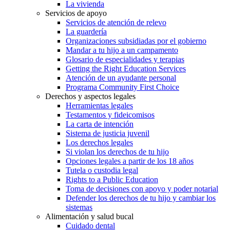
La vivienda
Servicios de apoyo
Servicios de atención de relevo
La guardería
Organizaciones subsidiadas por el gobierno
Mandar a tu hijo a un campamento
Glosario de especialidades y terapias
Getting the Right Education Services
Atención de un ayudante personal
Programa Community First Choice
Derechos y aspectos legales
Herramientas legales
Testamentos y fideicomisos
La carta de intención
Sistema de justicia juvenil
Los derechos legales
Si violan los derechos de tu hijo
Opciones legales a partir de los 18 años
Tutela o custodia legal
Rights to a Public Education
Toma de decisiones con apoyo y poder notarial
Defender los derechos de tu hijo y cambiar los
sistemas
Alimentación y salud bucal
Cuidado dental