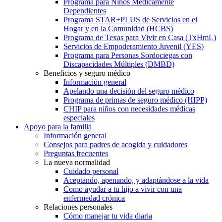
Programa para Niños Médicamente
Dependientes
Programa STAR+PLUS de Servicios en el
Hogar y en la Comunidad (HCBS)
Programa de Texas para Vivir en Casa (TxHmL)
Servicios de Empoderamiento Juvenil (YES)
Programa para Personas Sordociegas con
Discapacidades Múltiples (DMBD)
Beneficios y seguro médico
Información general
Apelando una decisión del seguro médico
Programa de primas de seguro médico (HIPP)
CHIP para niños con necesidades médicas
especiales
Apoyo para la familia
Información general
Consejos para padres de acogida y cuidadores
Preguntas frecuentes
La nueva normalidad
Cuidado personal
Aceptando, apenando, y adaptándose a la vida
Como ayudar a tu hijo a vivir con una
enfermedad crónica
Relaciones personales
Cómo manejar tu vida diaria