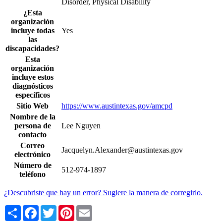
Disorder, Physical Disability
¿Esta
organización
incluye todas
Yes
las
discapacidades?
Esta
organización
incluye estos
diagnósticos
específicos
Sitio Web
https://www.austintexas.gov/amcpd
Nombre de la
persona de
Lee Nguyen
contacto
Correo
Jacquelyn.Alexander@austintexas.gov
electrónico
Número de
512-974-1897
teléfono
¿Descubriste que hay un error? Sugiere la manera de corregirlo.
Share
Facebook
Twitter
Pinterest
Email