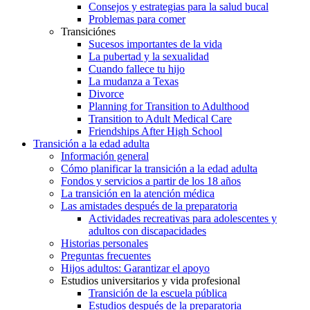
Consejos y estrategias para la salud bucal
Problemas para comer
Transiciónes
Sucesos importantes de la vida
La pubertad y la sexualidad
Cuando fallece tu hijo
La mudanza a Texas
Divorce
Planning for Transition to Adulthood
Transition to Adult Medical Care
Friendships After High School
Transición a la edad adulta
Información general
Cómo planificar la transición a la edad adulta
Fondos y servicios a partir de los 18 años
La transición en la atención médica
Las amistades después de la preparatoria
Actividades recreativas para adolescentes y
adultos con discapacidades
Historias personales
Preguntas frecuentes
Hijos adultos: Garantizar el apoyo
Estudios universitarios y vida profesional
Transición de la escuela pública
Estudios después de la preparatoria