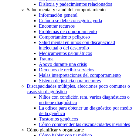
Dislexia y padecimientos relacionados
Salud mental y salud del comportamiento
Información general
Cuándo se debe conseguir ayuda
Encontrar recursos
Problemas de comportamiento
Comportamiento peligroso
Salud mental en niños con discapacidad
intelectual o del desarrollo
Medicamentos psiquiátricos
Trauma
Apoyo durante una crisis
Derechos de recibir servicios
Malas interpretaciones del comportamiento
Sistema de justicia para menores
Discapacidades múltiples, afecciones poco comunes o
casos sin diagnóstico
Niños con condición rara, varios diagnósticos o
no tiene diagnóstico
La odisea para obtener un diagnóstico por medio
de la genética
Trastornos genéticos
Cómo comprender las discapacidades invisibles
Cómo planificar y organizarte
Cómo hablar con tu médico