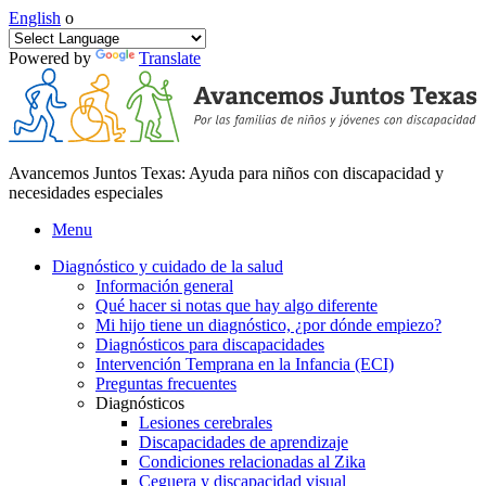
English
o
Powered by
Translate
Avancemos Juntos Texas: Ayuda para niños con discapacidad y
necesidades especiales
Menu
Diagnóstico y cuidado de la salud
Información general
Qué hacer si notas que hay algo diferente
Mi hijo tiene un diagnóstico, ¿por dónde empiezo?
Diagnósticos para discapacidades
Intervención Temprana en la Infancia (ECI)
Preguntas frecuentes
Diagnósticos
Lesiones cerebrales
Discapacidades de aprendizaje
Condiciones relacionadas al Zika
Ceguera y discapacidad visual