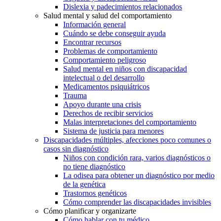
Dislexia y padecimientos relacionados
Salud mental y salud del comportamiento
Información general
Cuándo se debe conseguir ayuda
Encontrar recursos
Problemas de comportamiento
Comportamiento peligroso
Salud mental en niños con discapacidad
intelectual o del desarrollo
Medicamentos psiquiátricos
Trauma
Apoyo durante una crisis
Derechos de recibir servicios
Malas interpretaciones del comportamiento
Sistema de justicia para menores
Discapacidades múltiples, afecciones poco comunes o
casos sin diagnóstico
Niños con condición rara, varios diagnósticos o
no tiene diagnóstico
La odisea para obtener un diagnóstico por medio
de la genética
Trastornos genéticos
Cómo comprender las discapacidades invisibles
Cómo planificar y organizarte
Cómo hablar con tu médico