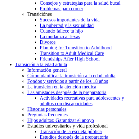
Consejos y estrategias para la salud bucal
Problemas para comer
Transiciónes
Sucesos importantes de la vida
La pubertad y la sexualidad
Cuando fallece tu hijo
La mudanza a Texas
Divorce
Planning for Transition to Adulthood
Transition to Adult Medical Care
Friendships After High School
Transición a la edad adulta
Información general
Cómo planificar la transición a la edad adulta
Fondos y servicios a partir de los 18 años
La transición en la atención médica
Las amistades después de la preparatoria
Actividades recreativas para adolescentes y
adultos con discapacidades
Historias personales
Preguntas frecuentes
Hijos adultos: Garantizar el apoyo
Estudios universitarios y vida profesional
Transición de la escuela pública
Estudios después de la preparatoria