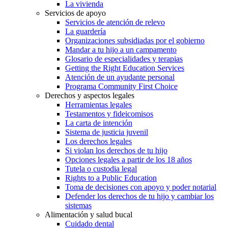
La vivienda
Servicios de apoyo
Servicios de atención de relevo
La guardería
Organizaciones subsidiadas por el gobierno
Mandar a tu hijo a un campamento
Glosario de especialidades y terapias
Getting the Right Education Services
Atención de un ayudante personal
Programa Community First Choice
Derechos y aspectos legales
Herramientas legales
Testamentos y fideicomisos
La carta de intención
Sistema de justicia juvenil
Los derechos legales
Si violan los derechos de tu hijo
Opciones legales a partir de los 18 años
Tutela o custodia legal
Rights to a Public Education
Toma de decisiones con apoyo y poder notarial
Defender los derechos de tu hijo y cambiar los
sistemas
Alimentación y salud bucal
Cuidado dental