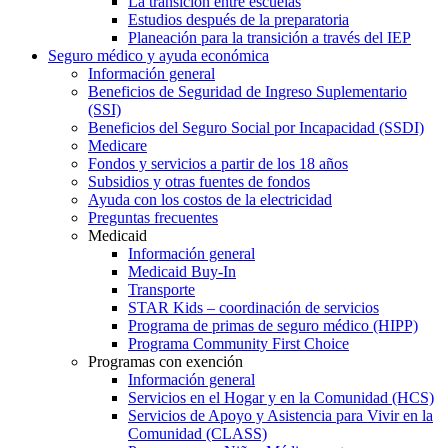
La transición entre escuelas
Estudios después de la preparatoria
Planeación para la transición a través del IEP
Seguro médico y ayuda económica
Información general
Beneficios de Seguridad de Ingreso Suplementario
(SSI)
Beneficios del Seguro Social por Incapacidad (SSDI)
Medicare
Fondos y servicios a partir de los 18 años
Subsidios y otras fuentes de fondos
Ayuda con los costos de la electricidad
Preguntas frecuentes
Medicaid
Información general
Medicaid Buy-In
Transporte
STAR Kids – coordinación de servicios
Programa de primas de seguro médico (HIPP)
Programa Community First Choice
Programas con exención
Información general
Servicios en el Hogar y en la Comunidad (HCS)
Servicios de Apoyo y Asistencia para Vivir en la
Comunidad (CLASS)