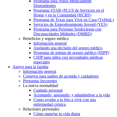
Programa para Niños Médicamente
Dependientes
Programa STAR+PLUS de Servicios en el
Hogar y en la Comunidad (HCBS)
Programa de Texas para Vivir en Casa (TxHmL)
Servicios de Empoderamiento Juvenil (YES)
Programa para Personas Sordociegas con
Discapacidades Múltiples (DMBD)
Beneficios y seguro médico
Información general
Apelando una decisión del seguro médico
Programa de primas de seguro médico (HIPP)
CHIP para niños con necesidades médicas
especiales
Apoyo para la familia
Información general
Consejos para padres de acogida y cuidadores
Preguntas frecuentes
La nueva normalidad
Cuidado personal
Aceptando, apenando, y adaptándose a la vida
Como ayudar a tu hijo a vivir con una
enfermedad crónica
Relaciones personales
Cómo manejar tu vida diaria