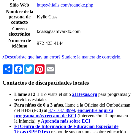
Sitio Web
https://hfalls.com/roanoke.php
Nombre de la
persona de
Kylie Cass
contacto
Correo
kcass@aardvarktx.com
electrónico
Número de
972-423-4144
teléfono
¿Descubriste que hay un error? Sugiere la manera de corregirlo.
Share
Facebook
Twitter
Pinterest
Email
Contactos de discapacidades locales
Llame al 2-1-1
o visita el sitio
211texas.org
para programas y
servicios estatales
Para niños de 0 a 3 años
, llame a la Oficina del Ombudsman
del HHS (ECI) al
877-787-8999
,
encuentre aquí su
programa más cercano de ECI
(Intervención Temprana en
la Infancia),
y
Aprenda más sobre ECI
El Centro de Información de Educación Especial de
Texas (SPEDTex)
responde sus preguntas sobre educación