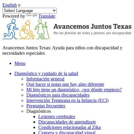
English
o
Powered by
Translate
Avancemos Juntos Texas: Ayuda para niños con discapacidad y
necesidades especiales
Menu
Diagnóstico y cuidado de la salud
Información general
Qué hacer si notas que hay algo diferente
Mi hijo tiene un diagnóstico, ¿por dónde empiezo?
Diagnósticos para discapacidades
Intervención Temprana en la Infancia (ECI)
Preguntas frecuentes
Diagnósticos
Lesiones cerebrales
Discapacidades de aprendizaje
Condiciones relacionadas al Zika
Ceguera y discapacidad visual