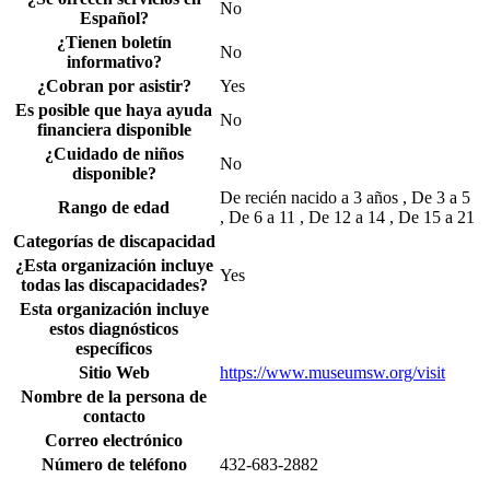
No
Español?
¿Tienen boletín
No
informativo?
¿Cobran por asistir?
Yes
Es posible que haya ayuda
No
financiera disponible
¿Cuidado de niños
No
disponible?
De recién nacido a 3 años , De 3 a 5
Rango de edad
, De 6 a 11 , De 12 a 14 , De 15 a 21
Categorías de discapacidad
¿Esta organización incluye
Yes
todas las discapacidades?
Esta organización incluye
estos diagnósticos
específicos
Sitio Web
https://www.museumsw.org/visit
Nombre de la persona de
contacto
Correo electrónico
Número de teléfono
432-683-2882