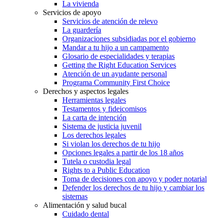
La vivienda
Servicios de apoyo
Servicios de atención de relevo
La guardería
Organizaciones subsidiadas por el gobierno
Mandar a tu hijo a un campamento
Glosario de especialidades y terapias
Getting the Right Education Services
Atención de un ayudante personal
Programa Community First Choice
Derechos y aspectos legales
Herramientas legales
Testamentos y fideicomisos
La carta de intención
Sistema de justicia juvenil
Los derechos legales
Si violan los derechos de tu hijo
Opciones legales a partir de los 18 años
Tutela o custodia legal
Rights to a Public Education
Toma de decisiones con apoyo y poder notarial
Defender los derechos de tu hijo y cambiar los
sistemas
Alimentación y salud bucal
Cuidado dental