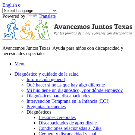
English
o
Powered by
Translate
Avancemos Juntos Texas: Ayuda para niños con discapacidad y
necesidades especiales
Menu
Diagnóstico y cuidado de la salud
Información general
Qué hacer si notas que hay algo diferente
Mi hijo tiene un diagnóstico, ¿por dónde empiezo?
Diagnósticos para discapacidades
Intervención Temprana en la Infancia (ECI)
Preguntas frecuentes
Diagnósticos
Lesiones cerebrales
Discapacidades de aprendizaje
Condiciones relacionadas al Zika
Ceguera y discapacidad visual