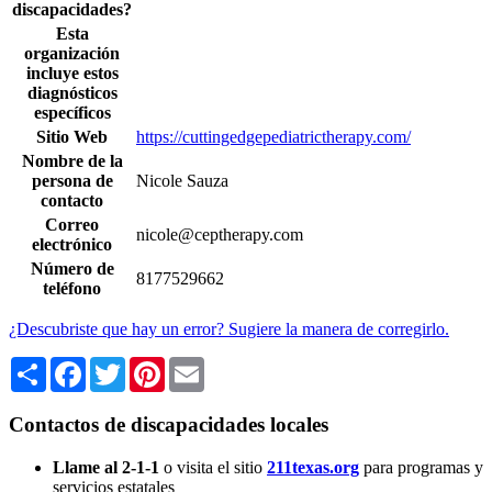
discapacidades?
Esta
organización
incluye estos
diagnósticos
específicos
Sitio Web
https://cuttingedgepediatrictherapy.com/
Nombre de la
persona de
Nicole Sauza
contacto
Correo
nicole@ceptherapy.com
electrónico
Número de
8177529662
teléfono
¿Descubriste que hay un error? Sugiere la manera de corregirlo.
Share
Facebook
Twitter
Pinterest
Email
Contactos de discapacidades locales
Llame al 2-1-1
o visita el sitio
211texas.org
para programas y
servicios estatales