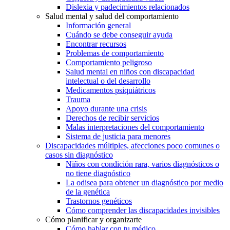
Dislexia y padecimientos relacionados
Salud mental y salud del comportamiento
Información general
Cuándo se debe conseguir ayuda
Encontrar recursos
Problemas de comportamiento
Comportamiento peligroso
Salud mental en niños con discapacidad
intelectual o del desarrollo
Medicamentos psiquiátricos
Trauma
Apoyo durante una crisis
Derechos de recibir servicios
Malas interpretaciones del comportamiento
Sistema de justicia para menores
Discapacidades múltiples, afecciones poco comunes o
casos sin diagnóstico
Niños con condición rara, varios diagnósticos o
no tiene diagnóstico
La odisea para obtener un diagnóstico por medio
de la genética
Trastornos genéticos
Cómo comprender las discapacidades invisibles
Cómo planificar y organizarte
Cómo hablar con tu médico