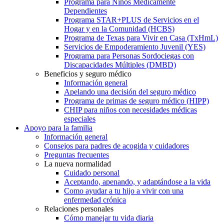
Programa para Niños Médicamente
Dependientes
Programa STAR+PLUS de Servicios en el
Hogar y en la Comunidad (HCBS)
Programa de Texas para Vivir en Casa (TxHmL)
Servicios de Empoderamiento Juvenil (YES)
Programa para Personas Sordociegas con
Discapacidades Múltiples (DMBD)
Beneficios y seguro médico
Información general
Apelando una decisión del seguro médico
Programa de primas de seguro médico (HIPP)
CHIP para niños con necesidades médicas
especiales
Apoyo para la familia
Información general
Consejos para padres de acogida y cuidadores
Preguntas frecuentes
La nueva normalidad
Cuidado personal
Aceptando, apenando, y adaptándose a la vida
Como ayudar a tu hijo a vivir con una
enfermedad crónica
Relaciones personales
Cómo manejar tu vida diaria