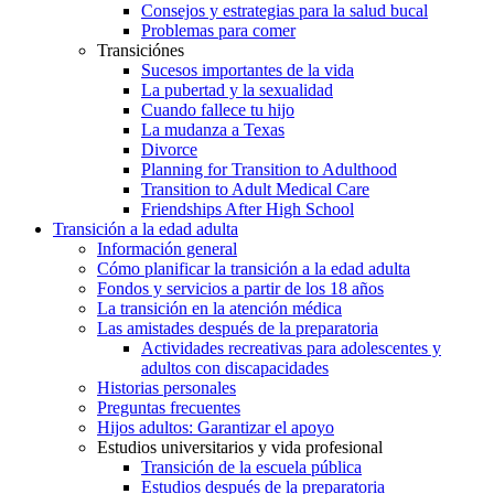
Consejos y estrategias para la salud bucal
Problemas para comer
Transiciónes
Sucesos importantes de la vida
La pubertad y la sexualidad
Cuando fallece tu hijo
La mudanza a Texas
Divorce
Planning for Transition to Adulthood
Transition to Adult Medical Care
Friendships After High School
Transición a la edad adulta
Información general
Cómo planificar la transición a la edad adulta
Fondos y servicios a partir de los 18 años
La transición en la atención médica
Las amistades después de la preparatoria
Actividades recreativas para adolescentes y
adultos con discapacidades
Historias personales
Preguntas frecuentes
Hijos adultos: Garantizar el apoyo
Estudios universitarios y vida profesional
Transición de la escuela pública
Estudios después de la preparatoria