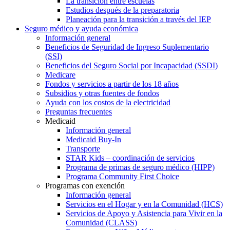
La transición entre escuelas
Estudios después de la preparatoria
Planeación para la transición a través del IEP
Seguro médico y ayuda económica
Información general
Beneficios de Seguridad de Ingreso Suplementario
(SSI)
Beneficios del Seguro Social por Incapacidad (SSDI)
Medicare
Fondos y servicios a partir de los 18 años
Subsidios y otras fuentes de fondos
Ayuda con los costos de la electricidad
Preguntas frecuentes
Medicaid
Información general
Medicaid Buy-In
Transporte
STAR Kids – coordinación de servicios
Programa de primas de seguro médico (HIPP)
Programa Community First Choice
Programas con exención
Información general
Servicios en el Hogar y en la Comunidad (HCS)
Servicios de Apoyo y Asistencia para Vivir en la
Comunidad (CLASS)