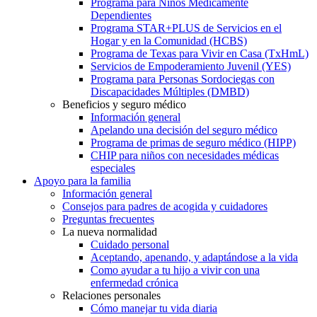
Programa para Niños Médicamente
Dependientes
Programa STAR+PLUS de Servicios en el
Hogar y en la Comunidad (HCBS)
Programa de Texas para Vivir en Casa (TxHmL)
Servicios de Empoderamiento Juvenil (YES)
Programa para Personas Sordociegas con
Discapacidades Múltiples (DMBD)
Beneficios y seguro médico
Información general
Apelando una decisión del seguro médico
Programa de primas de seguro médico (HIPP)
CHIP para niños con necesidades médicas
especiales
Apoyo para la familia
Información general
Consejos para padres de acogida y cuidadores
Preguntas frecuentes
La nueva normalidad
Cuidado personal
Aceptando, apenando, y adaptándose a la vida
Como ayudar a tu hijo a vivir con una
enfermedad crónica
Relaciones personales
Cómo manejar tu vida diaria