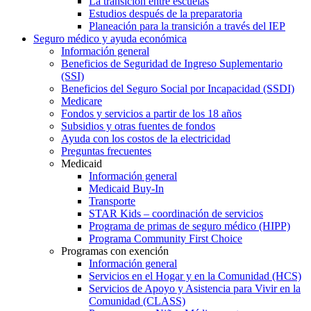
La transición entre escuelas
Estudios después de la preparatoria
Planeación para la transición a través del IEP
Seguro médico y ayuda económica
Información general
Beneficios de Seguridad de Ingreso Suplementario
(SSI)
Beneficios del Seguro Social por Incapacidad (SSDI)
Medicare
Fondos y servicios a partir de los 18 años
Subsidios y otras fuentes de fondos
Ayuda con los costos de la electricidad
Preguntas frecuentes
Medicaid
Información general
Medicaid Buy-In
Transporte
STAR Kids – coordinación de servicios
Programa de primas de seguro médico (HIPP)
Programa Community First Choice
Programas con exención
Información general
Servicios en el Hogar y en la Comunidad (HCS)
Servicios de Apoyo y Asistencia para Vivir en la
Comunidad (CLASS)