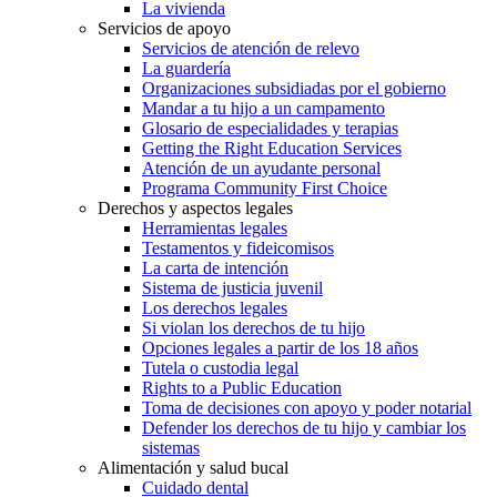
La vivienda
Servicios de apoyo
Servicios de atención de relevo
La guardería
Organizaciones subsidiadas por el gobierno
Mandar a tu hijo a un campamento
Glosario de especialidades y terapias
Getting the Right Education Services
Atención de un ayudante personal
Programa Community First Choice
Derechos y aspectos legales
Herramientas legales
Testamentos y fideicomisos
La carta de intención
Sistema de justicia juvenil
Los derechos legales
Si violan los derechos de tu hijo
Opciones legales a partir de los 18 años
Tutela o custodia legal
Rights to a Public Education
Toma de decisiones con apoyo y poder notarial
Defender los derechos de tu hijo y cambiar los
sistemas
Alimentación y salud bucal
Cuidado dental