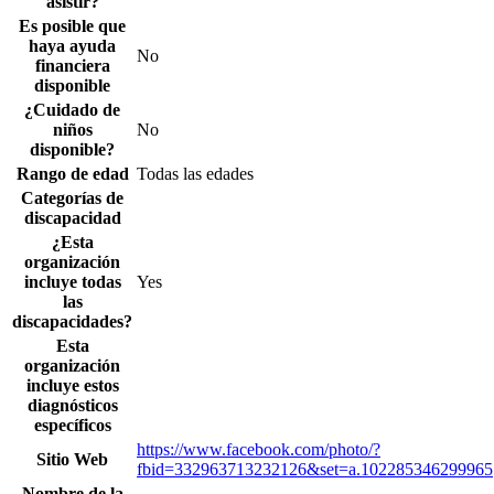
asistir?
Es posible que
haya ayuda
No
financiera
disponible
¿Cuidado de
niños
No
disponible?
Rango de edad
Todas las edades
Categorías de
discapacidad
¿Esta
organización
incluye todas
Yes
las
discapacidades?
Esta
organización
incluye estos
diagnósticos
específicos
https://www.facebook.com/photo/?
Sitio Web
fbid=332963713232126&set=a.102285346299965
Nombre de la