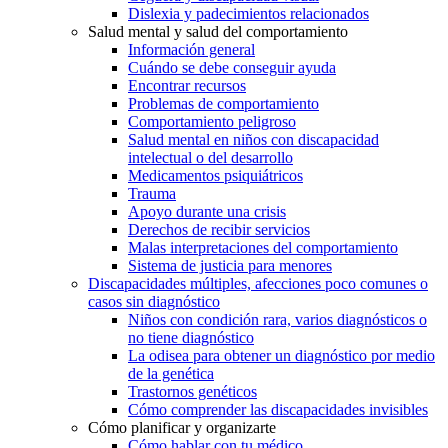
Dislexia y padecimientos relacionados
Salud mental y salud del comportamiento
Información general
Cuándo se debe conseguir ayuda
Encontrar recursos
Problemas de comportamiento
Comportamiento peligroso
Salud mental en niños con discapacidad
intelectual o del desarrollo
Medicamentos psiquiátricos
Trauma
Apoyo durante una crisis
Derechos de recibir servicios
Malas interpretaciones del comportamiento
Sistema de justicia para menores
Discapacidades múltiples, afecciones poco comunes o
casos sin diagnóstico
Niños con condición rara, varios diagnósticos o
no tiene diagnóstico
La odisea para obtener un diagnóstico por medio
de la genética
Trastornos genéticos
Cómo comprender las discapacidades invisibles
Cómo planificar y organizarte
Cómo hablar con tu médico