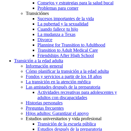
Consejos y estrategias para la salud bucal
Problemas para comer
Transiciónes
Sucesos importantes de la vida
La pubertad y la sexualidad
Cuando fallece tu hijo
La mudanza a Texas
Divorce
Planning for Transition to Adulthood
Transition to Adult Medical Care
Friendships After High School
Transición a la edad adulta
Información general
Cómo planificar la transición a la edad adulta
Fondos y servicios a partir de los 18 años
La transición en la atención médica
Las amistades después de la preparatoria
Actividades recreativas para adolescentes y
adultos con discapacidades
Historias personales
Preguntas frecuentes
Hijos adultos: Garantizar el apoyo
Estudios universitarios y vida profesional
Transición de la escuela pública
Estudios después de la preparatoria