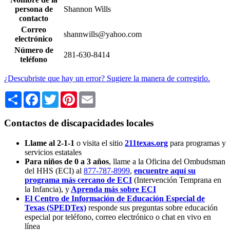
persona de
Shannon Wills
contacto
Correo
shannwills@yahoo.com
electrónico
Número de
281-630-8414
teléfono
¿Descubriste que hay un error? Sugiere la manera de corregirlo.
Share
Facebook
Twitter
Pinterest
Email
Contactos de discapacidades locales
Llame al 2-1-1
o visita el sitio
211texas.org
para programas y
servicios estatales
Para niños de 0 a 3 años
, llame a la Oficina del Ombudsman
del HHS (ECI) al
877-787-8999
,
encuentre aquí su
programa más cercano de ECI
(Intervención Temprana en
la Infancia),
y
Aprenda más sobre ECI
El Centro de Información de Educación Especial de
Texas (SPEDTex)
responde sus preguntas sobre educación
especial por teléfono, correo electrónico o chat en vivo en
línea