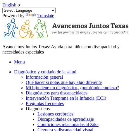
English
o
Powered by
Translate
Avancemos Juntos Texas: Ayuda para niños con discapacidad y
necesidades especiales
Menu
Diagnóstico y cuidado de la salud
Información general
Qué hacer si notas que hay algo diferente
Mi hijo tiene un diagnóstico, ¿por dónde empiezo?
Diagnósticos para discapacidades
Intervención Temprana en la Infancia (ECI)
Preguntas frecuentes
Diagnósticos
Lesiones cerebrales
Discapacidades de aprendizaje
Condiciones relacionadas al Zika
Ceguera y discapacidad visual