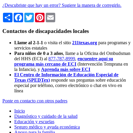
¿Descubriste que hay un error? Sugiere la manera de corregirlo.
Share
Facebook
Twitter
Pinterest
Email
Contactos de discapacidades locales
Llame al 2-1-1
o visita el sitio
211texas.org
para programas y
servicios estatales
Para niños de 0 a 3 años
, llame a la Oficina del Ombudsman
del HHS (ECI) al
877-787-8999
,
encuentre aquí su
programa más cercano de ECI
(Intervención Temprana en
la Infancia),
y
Aprenda más sobre ECI
El Centro de Información de Educación Especial de
Texas (SPEDTex)
responde sus preguntas sobre educación
especial por teléfono, correo electrónico o chat en vivo en
línea
Ponte en contacto con otros padres
Inicio
Diagnóstico y cuidado de la salud
Educación y escuelas
Seguro médico y ayuda económica
Apoyo para la familia