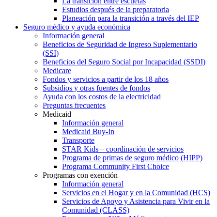
La transición entre escuelas
Estudios después de la preparatoria
Planeación para la transición a través del IEP
Seguro médico y ayuda económica
Información general
Beneficios de Seguridad de Ingreso Suplementario
(SSI)
Beneficios del Seguro Social por Incapacidad (SSDI)
Medicare
Fondos y servicios a partir de los 18 años
Subsidios y otras fuentes de fondos
Ayuda con los costos de la electricidad
Preguntas frecuentes
Medicaid
Información general
Medicaid Buy-In
Transporte
STAR Kids – coordinación de servicios
Programa de primas de seguro médico (HIPP)
Programa Community First Choice
Programas con exención
Información general
Servicios en el Hogar y en la Comunidad (HCS)
Servicios de Apoyo y Asistencia para Vivir en la
Comunidad (CLASS)