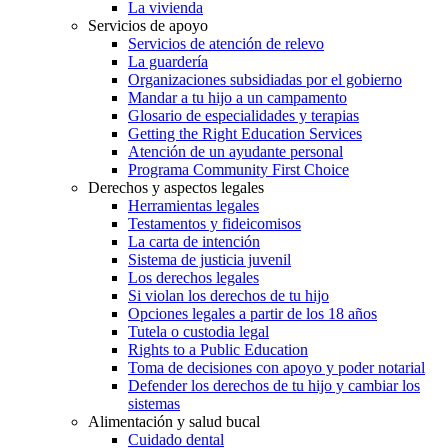
La vivienda
Servicios de apoyo
Servicios de atención de relevo
La guardería
Organizaciones subsidiadas por el gobierno
Mandar a tu hijo a un campamento
Glosario de especialidades y terapias
Getting the Right Education Services
Atención de un ayudante personal
Programa Community First Choice
Derechos y aspectos legales
Herramientas legales
Testamentos y fideicomisos
La carta de intención
Sistema de justicia juvenil
Los derechos legales
Si violan los derechos de tu hijo
Opciones legales a partir de los 18 años
Tutela o custodia legal
Rights to a Public Education
Toma de decisiones con apoyo y poder notarial
Defender los derechos de tu hijo y cambiar los
sistemas
Alimentación y salud bucal
Cuidado dental