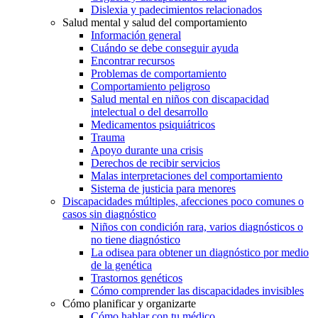
Dislexia y padecimientos relacionados
Salud mental y salud del comportamiento
Información general
Cuándo se debe conseguir ayuda
Encontrar recursos
Problemas de comportamiento
Comportamiento peligroso
Salud mental en niños con discapacidad
intelectual o del desarrollo
Medicamentos psiquiátricos
Trauma
Apoyo durante una crisis
Derechos de recibir servicios
Malas interpretaciones del comportamiento
Sistema de justicia para menores
Discapacidades múltiples, afecciones poco comunes o
casos sin diagnóstico
Niños con condición rara, varios diagnósticos o
no tiene diagnóstico
La odisea para obtener un diagnóstico por medio
de la genética
Trastornos genéticos
Cómo comprender las discapacidades invisibles
Cómo planificar y organizarte
Cómo hablar con tu médico