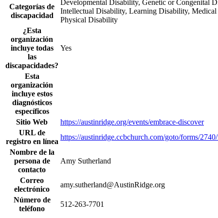
Developmental Disability, Genetic or Congenital Di
Categorías de
Intellectual Disability, Learning Disability, Medica
discapacidad
Physical Disability
¿Esta
organización
incluye todas
Yes
las
discapacidades?
Esta
organización
incluye estos
diagnósticos
específicos
Sitio Web
https://austinridge.org/events/embrace-discover
URL de
https://austinridge.ccbchurch.com/goto/forms/2740
registro en línea
Nombre de la
persona de
Amy Sutherland
contacto
Correo
amy.sutherland@AustinRidge.org
electrónico
Número de
512-263-7701
teléfono