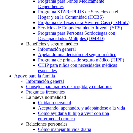
Programa para Niños Médicamente
Dependientes
Programa STAR+PLUS de Servicios en el
Hogar y en la Comunidad (HCBS)
Programa de Texas para Vivir en Casa (TxHmL)
Servicios de Empoderamiento Juvenil (YES)
Programa para Personas Sordociegas con
Discapacidades Múltiples (DMBD)
Beneficios y seguro médico
Información general
Apelando una decisión del seguro médico
Programa de primas de seguro médico (HIPP)
CHIP para niños con necesidades médicas
especiales
Apoyo para la familia
Información general
Consejos para padres de acogida y cuidadores
Preguntas frecuentes
La nueva normalidad
Cuidado personal
Aceptando, apenando, y adaptándose a la vida
Como ayudar a tu hijo a vivir con una
enfermedad crónica
Relaciones personales
Cómo manejar tu vida diaria