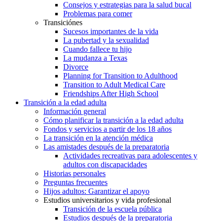
Consejos y estrategias para la salud bucal
Problemas para comer
Transiciónes
Sucesos importantes de la vida
La pubertad y la sexualidad
Cuando fallece tu hijo
La mudanza a Texas
Divorce
Planning for Transition to Adulthood
Transition to Adult Medical Care
Friendships After High School
Transición a la edad adulta
Información general
Cómo planificar la transición a la edad adulta
Fondos y servicios a partir de los 18 años
La transición en la atención médica
Las amistades después de la preparatoria
Actividades recreativas para adolescentes y
adultos con discapacidades
Historias personales
Preguntas frecuentes
Hijos adultos: Garantizar el apoyo
Estudios universitarios y vida profesional
Transición de la escuela pública
Estudios después de la preparatoria