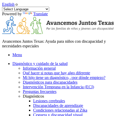
English
o
Powered by
Translate
Avancemos Juntos Texas: Ayuda para niños con discapacidad y
necesidades especiales
Menu
Diagnóstico y cuidado de la salud
Información general
Qué hacer si notas que hay algo diferente
Mi hijo tiene un diagnóstico, ¿por dónde empiezo?
Diagnósticos para discapacidades
Intervención Temprana en la Infancia (ECI)
Preguntas frecuentes
Diagnósticos
Lesiones cerebrales
Discapacidades de aprendizaje
Condiciones relacionadas al Zika
Ceguera y discapacidad visual