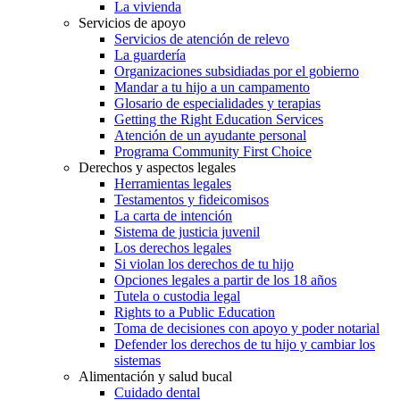
La vivienda
Servicios de apoyo
Servicios de atención de relevo
La guardería
Organizaciones subsidiadas por el gobierno
Mandar a tu hijo a un campamento
Glosario de especialidades y terapias
Getting the Right Education Services
Atención de un ayudante personal
Programa Community First Choice
Derechos y aspectos legales
Herramientas legales
Testamentos y fideicomisos
La carta de intención
Sistema de justicia juvenil
Los derechos legales
Si violan los derechos de tu hijo
Opciones legales a partir de los 18 años
Tutela o custodia legal
Rights to a Public Education
Toma de decisiones con apoyo y poder notarial
Defender los derechos de tu hijo y cambiar los
sistemas
Alimentación y salud bucal
Cuidado dental