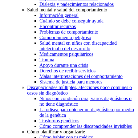
Dislexia y padecimientos relacionados
Salud mental y salud del comportamiento
Información general
Cuándo se debe conseguir ayuda
Encontrar recursos
Problemas de comportamiento
Comportamiento peligroso
Salud mental en niños con discapacidad
intelectual o del desarrollo
Medicamentos psiquiátricos
Trauma
Apoyo durante una crisis
Derechos de recibir servicios
Malas interpretaciones del comportamiento
Sistema de justicia para menores
Discapacidades múltiples, afecciones poco comunes o
casos sin diagnóstico
Niños con condición rara, varios diagnósticos o
no tiene diagnóstico
La odisea para obtener un diagnóstico por medio
de la genética
Trastornos genéticos
Cómo comprender las discapacidades invisibles
Cómo planificar y organizarte
Cómo hablar con tu médico