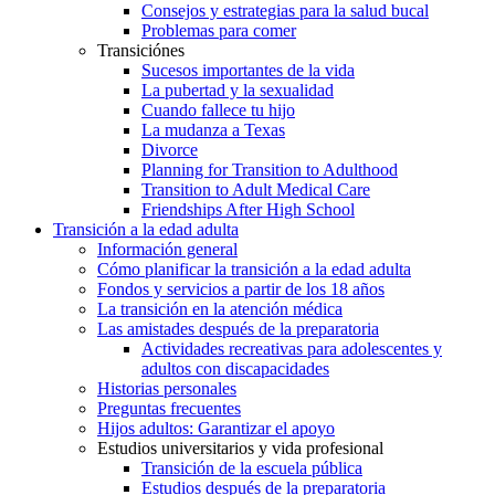
Consejos y estrategias para la salud bucal
Problemas para comer
Transiciónes
Sucesos importantes de la vida
La pubertad y la sexualidad
Cuando fallece tu hijo
La mudanza a Texas
Divorce
Planning for Transition to Adulthood
Transition to Adult Medical Care
Friendships After High School
Transición a la edad adulta
Información general
Cómo planificar la transición a la edad adulta
Fondos y servicios a partir de los 18 años
La transición en la atención médica
Las amistades después de la preparatoria
Actividades recreativas para adolescentes y
adultos con discapacidades
Historias personales
Preguntas frecuentes
Hijos adultos: Garantizar el apoyo
Estudios universitarios y vida profesional
Transición de la escuela pública
Estudios después de la preparatoria