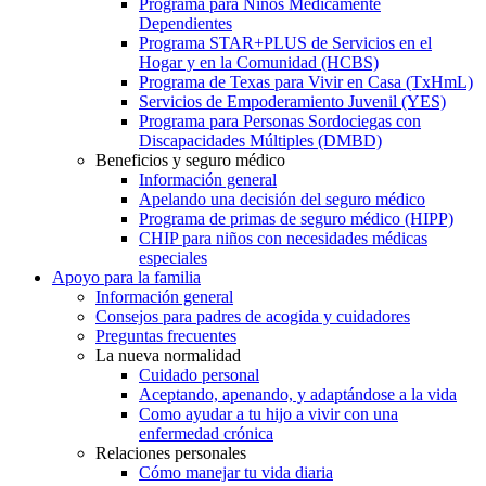
Programa para Niños Médicamente
Dependientes
Programa STAR+PLUS de Servicios en el
Hogar y en la Comunidad (HCBS)
Programa de Texas para Vivir en Casa (TxHmL)
Servicios de Empoderamiento Juvenil (YES)
Programa para Personas Sordociegas con
Discapacidades Múltiples (DMBD)
Beneficios y seguro médico
Información general
Apelando una decisión del seguro médico
Programa de primas de seguro médico (HIPP)
CHIP para niños con necesidades médicas
especiales
Apoyo para la familia
Información general
Consejos para padres de acogida y cuidadores
Preguntas frecuentes
La nueva normalidad
Cuidado personal
Aceptando, apenando, y adaptándose a la vida
Como ayudar a tu hijo a vivir con una
enfermedad crónica
Relaciones personales
Cómo manejar tu vida diaria