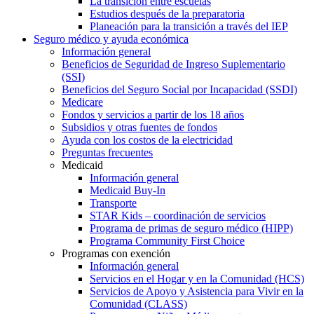
La transición entre escuelas
Estudios después de la preparatoria
Planeación para la transición a través del IEP
Seguro médico y ayuda económica
Información general
Beneficios de Seguridad de Ingreso Suplementario
(SSI)
Beneficios del Seguro Social por Incapacidad (SSDI)
Medicare
Fondos y servicios a partir de los 18 años
Subsidios y otras fuentes de fondos
Ayuda con los costos de la electricidad
Preguntas frecuentes
Medicaid
Información general
Medicaid Buy-In
Transporte
STAR Kids – coordinación de servicios
Programa de primas de seguro médico (HIPP)
Programa Community First Choice
Programas con exención
Información general
Servicios en el Hogar y en la Comunidad (HCS)
Servicios de Apoyo y Asistencia para Vivir en la
Comunidad (CLASS)