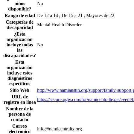
niños
No
disponible?
Rango de edad
De 12 a 14 , De 15 a 21 , Mayores de 22
Categorías de
Mental Health Disorder
discapacidad
¿Esta
organización
incluye todas
No
las
discapacidades?
Esta
organización
incluye estos
diagnósticos
específicos
Sitio Web
http://www.namiaustin.org/support/family-support-
URL de
https://secure.qgiv.com/for/namicentraltexas/event
registro en línea
Nombre de la
persona de
contacto
Correo
info@namicentraltx.org
electrónico