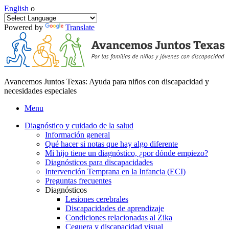
English
o
Powered by
Translate
Avancemos Juntos Texas: Ayuda para niños con discapacidad y
necesidades especiales
Menu
Diagnóstico y cuidado de la salud
Información general
Qué hacer si notas que hay algo diferente
Mi hijo tiene un diagnóstico, ¿por dónde empiezo?
Diagnósticos para discapacidades
Intervención Temprana en la Infancia (ECI)
Preguntas frecuentes
Diagnósticos
Lesiones cerebrales
Discapacidades de aprendizaje
Condiciones relacionadas al Zika
Ceguera y discapacidad visual