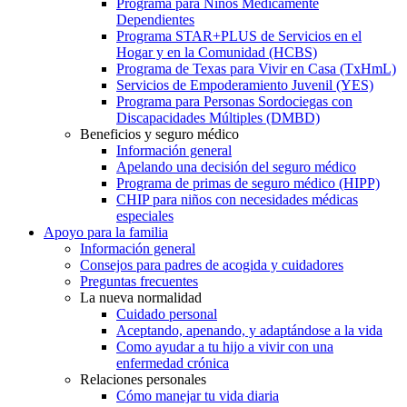
Programa para Niños Médicamente
Dependientes
Programa STAR+PLUS de Servicios en el
Hogar y en la Comunidad (HCBS)
Programa de Texas para Vivir en Casa (TxHmL)
Servicios de Empoderamiento Juvenil (YES)
Programa para Personas Sordociegas con
Discapacidades Múltiples (DMBD)
Beneficios y seguro médico
Información general
Apelando una decisión del seguro médico
Programa de primas de seguro médico (HIPP)
CHIP para niños con necesidades médicas
especiales
Apoyo para la familia
Información general
Consejos para padres de acogida y cuidadores
Preguntas frecuentes
La nueva normalidad
Cuidado personal
Aceptando, apenando, y adaptándose a la vida
Como ayudar a tu hijo a vivir con una
enfermedad crónica
Relaciones personales
Cómo manejar tu vida diaria