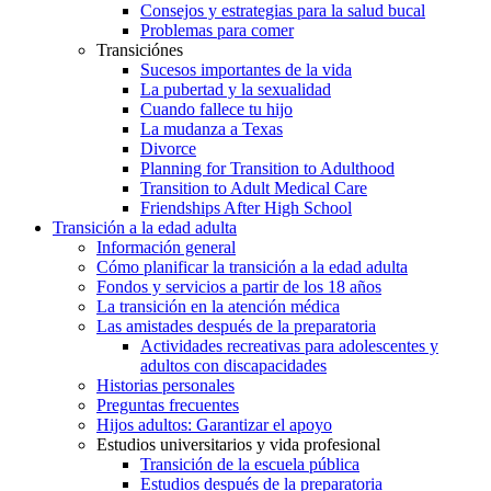
Consejos y estrategias para la salud bucal
Problemas para comer
Transiciónes
Sucesos importantes de la vida
La pubertad y la sexualidad
Cuando fallece tu hijo
La mudanza a Texas
Divorce
Planning for Transition to Adulthood
Transition to Adult Medical Care
Friendships After High School
Transición a la edad adulta
Información general
Cómo planificar la transición a la edad adulta
Fondos y servicios a partir de los 18 años
La transición en la atención médica
Las amistades después de la preparatoria
Actividades recreativas para adolescentes y
adultos con discapacidades
Historias personales
Preguntas frecuentes
Hijos adultos: Garantizar el apoyo
Estudios universitarios y vida profesional
Transición de la escuela pública
Estudios después de la preparatoria