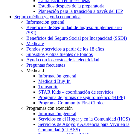
La transición entre escuelas
Estudios después de la preparatoria
Planeación para la transición a través del IEP
Seguro médico y ayuda económica
Información general
Beneficios de Seguridad de Ingreso Suplementario
(SSI)
Beneficios del Seguro Social por Incapacidad (SSDI)
Medicare
Fondos y servicios a partir de los 18 años
Subsidios y otras fuentes de fondos
Ayuda con los costos de la electricidad
Preguntas frecuentes
Medicaid
Información general
Medicaid Buy-In
Transporte
STAR Kids – coordinación de servicios
Programa de primas de seguro médico (HIPP)
Programa Community First Choice
Programas con exención
Información general
Servicios en el Hogar y en la Comunidad (HCS)
Servicios de Apoyo y Asistencia para Vivir en la
Comunidad (CLASS)