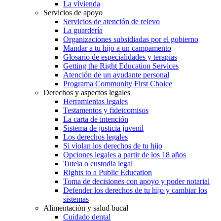
La vivienda
Servicios de apoyo
Servicios de atención de relevo
La guardería
Organizaciones subsidiadas por el gobierno
Mandar a tu hijo a un campamento
Glosario de especialidades y terapias
Getting the Right Education Services
Atención de un ayudante personal
Programa Community First Choice
Derechos y aspectos legales
Herramientas legales
Testamentos y fideicomisos
La carta de intención
Sistema de justicia juvenil
Los derechos legales
Si violan los derechos de tu hijo
Opciones legales a partir de los 18 años
Tutela o custodia legal
Rights to a Public Education
Toma de decisiones con apoyo y poder notarial
Defender los derechos de tu hijo y cambiar los
sistemas
Alimentación y salud bucal
Cuidado dental