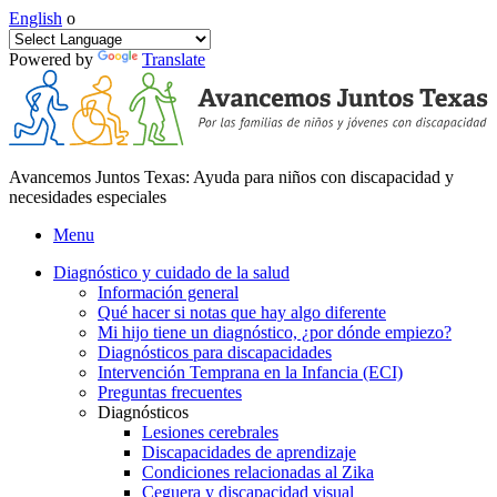
English
o
Powered by
Translate
Avancemos Juntos Texas: Ayuda para niños con discapacidad y
necesidades especiales
Menu
Diagnóstico y cuidado de la salud
Información general
Qué hacer si notas que hay algo diferente
Mi hijo tiene un diagnóstico, ¿por dónde empiezo?
Diagnósticos para discapacidades
Intervención Temprana en la Infancia (ECI)
Preguntas frecuentes
Diagnósticos
Lesiones cerebrales
Discapacidades de aprendizaje
Condiciones relacionadas al Zika
Ceguera y discapacidad visual