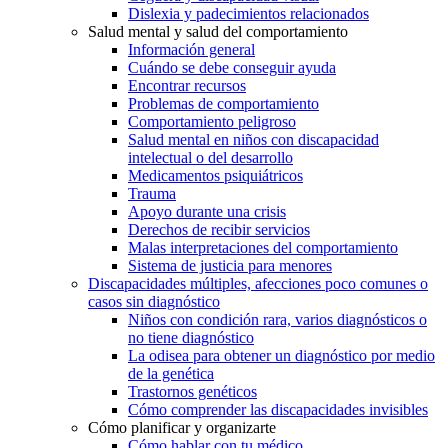
Dislexia y padecimientos relacionados
Salud mental y salud del comportamiento
Información general
Cuándo se debe conseguir ayuda
Encontrar recursos
Problemas de comportamiento
Comportamiento peligroso
Salud mental en niños con discapacidad
intelectual o del desarrollo
Medicamentos psiquiátricos
Trauma
Apoyo durante una crisis
Derechos de recibir servicios
Malas interpretaciones del comportamiento
Sistema de justicia para menores
Discapacidades múltiples, afecciones poco comunes o
casos sin diagnóstico
Niños con condición rara, varios diagnósticos o
no tiene diagnóstico
La odisea para obtener un diagnóstico por medio
de la genética
Trastornos genéticos
Cómo comprender las discapacidades invisibles
Cómo planificar y organizarte
Cómo hablar con tu médico