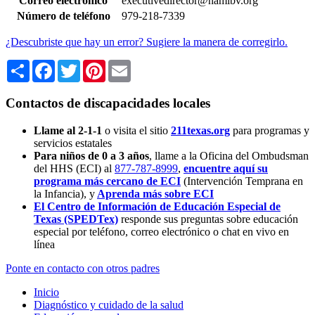
Correo electrónico
executivedirector@namibv.org
Número de teléfono
979-218-7339
¿Descubriste que hay un error? Sugiere la manera de corregirlo.
Share
Facebook
Twitter
Pinterest
Email
Contactos de discapacidades locales
Llame al 2-1-1
o visita el sitio
211texas.org
para programas y
servicios estatales
Para niños de 0 a 3 años
, llame a la Oficina del Ombudsman
del HHS (ECI) al
877-787-8999
,
encuentre aquí su
programa más cercano de ECI
(Intervención Temprana en
la Infancia),
y
Aprenda más sobre ECI
El Centro de Información de Educación Especial de
Texas (SPEDTex)
responde sus preguntas sobre educación
especial por teléfono, correo electrónico o chat en vivo en
línea
Ponte en contacto con otros padres
Inicio
Diagnóstico y cuidado de la salud