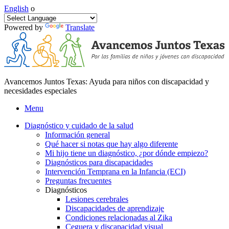
English
o
Powered by
Translate
Avancemos Juntos Texas: Ayuda para niños con discapacidad y
necesidades especiales
Menu
Diagnóstico y cuidado de la salud
Información general
Qué hacer si notas que hay algo diferente
Mi hijo tiene un diagnóstico, ¿por dónde empiezo?
Diagnósticos para discapacidades
Intervención Temprana en la Infancia (ECI)
Preguntas frecuentes
Diagnósticos
Lesiones cerebrales
Discapacidades de aprendizaje
Condiciones relacionadas al Zika
Ceguera y discapacidad visual