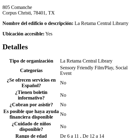
805 Comanche
Corpus Christi, 78401, TX
Nombre del edificio o descripción:
La Retama Central Librarry
Ubicación accesible:
Yes
Detalles
Tipo de organización
La Retama Central Library
Sensory Friendly Film/Play, Social
Categorías
Event
¿Se ofrecen servicios en
No
Español?
¿Tienen boletín
No
informativo?
¿Cobran por asistir?
No
Es posible que haya ayuda
No
financiera disponible
¿Cuidado de niños
No
disponible?
Rango de edad
De 6 a 11 , De 12 a 14