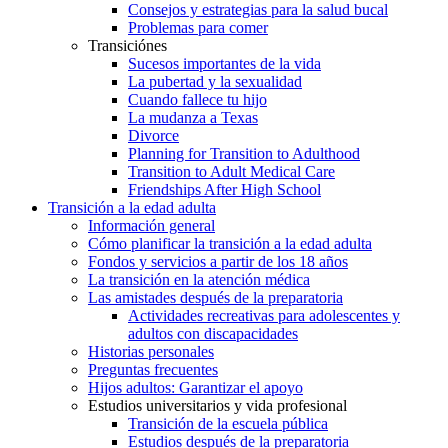
Consejos y estrategias para la salud bucal
Problemas para comer
Transiciónes
Sucesos importantes de la vida
La pubertad y la sexualidad
Cuando fallece tu hijo
La mudanza a Texas
Divorce
Planning for Transition to Adulthood
Transition to Adult Medical Care
Friendships After High School
Transición a la edad adulta
Información general
Cómo planificar la transición a la edad adulta
Fondos y servicios a partir de los 18 años
La transición en la atención médica
Las amistades después de la preparatoria
Actividades recreativas para adolescentes y
adultos con discapacidades
Historias personales
Preguntas frecuentes
Hijos adultos: Garantizar el apoyo
Estudios universitarios y vida profesional
Transición de la escuela pública
Estudios después de la preparatoria