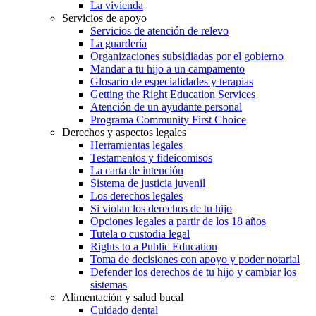
La vivienda
Servicios de apoyo
Servicios de atención de relevo
La guardería
Organizaciones subsidiadas por el gobierno
Mandar a tu hijo a un campamento
Glosario de especialidades y terapias
Getting the Right Education Services
Atención de un ayudante personal
Programa Community First Choice
Derechos y aspectos legales
Herramientas legales
Testamentos y fideicomisos
La carta de intención
Sistema de justicia juvenil
Los derechos legales
Si violan los derechos de tu hijo
Opciones legales a partir de los 18 años
Tutela o custodia legal
Rights to a Public Education
Toma de decisiones con apoyo y poder notarial
Defender los derechos de tu hijo y cambiar los
sistemas
Alimentación y salud bucal
Cuidado dental