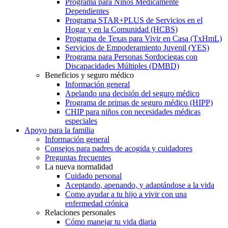
Programa para Niños Médicamente
Dependientes
Programa STAR+PLUS de Servicios en el
Hogar y en la Comunidad (HCBS)
Programa de Texas para Vivir en Casa (TxHmL)
Servicios de Empoderamiento Juvenil (YES)
Programa para Personas Sordociegas con
Discapacidades Múltiples (DMBD)
Beneficios y seguro médico
Información general
Apelando una decisión del seguro médico
Programa de primas de seguro médico (HIPP)
CHIP para niños con necesidades médicas
especiales
Apoyo para la familia
Información general
Consejos para padres de acogida y cuidadores
Preguntas frecuentes
La nueva normalidad
Cuidado personal
Aceptando, apenando, y adaptándose a la vida
Como ayudar a tu hijo a vivir con una
enfermedad crónica
Relaciones personales
Cómo manejar tu vida diaria