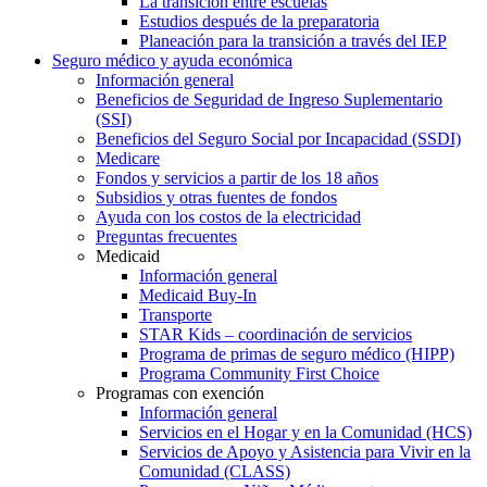
La transición entre escuelas
Estudios después de la preparatoria
Planeación para la transición a través del IEP
Seguro médico y ayuda económica
Información general
Beneficios de Seguridad de Ingreso Suplementario
(SSI)
Beneficios del Seguro Social por Incapacidad (SSDI)
Medicare
Fondos y servicios a partir de los 18 años
Subsidios y otras fuentes de fondos
Ayuda con los costos de la electricidad
Preguntas frecuentes
Medicaid
Información general
Medicaid Buy-In
Transporte
STAR Kids – coordinación de servicios
Programa de primas de seguro médico (HIPP)
Programa Community First Choice
Programas con exención
Información general
Servicios en el Hogar y en la Comunidad (HCS)
Servicios de Apoyo y Asistencia para Vivir en la
Comunidad (CLASS)