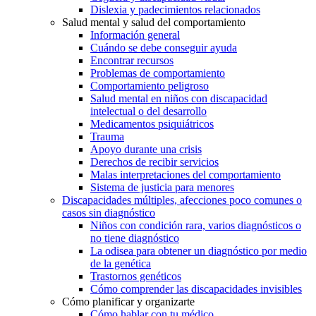
Dislexia y padecimientos relacionados
Salud mental y salud del comportamiento
Información general
Cuándo se debe conseguir ayuda
Encontrar recursos
Problemas de comportamiento
Comportamiento peligroso
Salud mental en niños con discapacidad
intelectual o del desarrollo
Medicamentos psiquiátricos
Trauma
Apoyo durante una crisis
Derechos de recibir servicios
Malas interpretaciones del comportamiento
Sistema de justicia para menores
Discapacidades múltiples, afecciones poco comunes o
casos sin diagnóstico
Niños con condición rara, varios diagnósticos o
no tiene diagnóstico
La odisea para obtener un diagnóstico por medio
de la genética
Trastornos genéticos
Cómo comprender las discapacidades invisibles
Cómo planificar y organizarte
Cómo hablar con tu médico