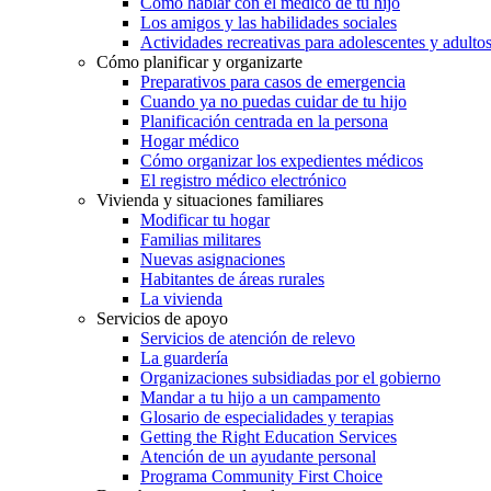
Cómo hablar con el médico de tu hijo
Los amigos y las habilidades sociales
Actividades recreativas para adolescentes y adulto
Cómo planificar y organizarte
Preparativos para casos de emergencia
Cuando ya no puedas cuidar de tu hijo
Planificación centrada en la persona
Hogar médico
Cómo organizar los expedientes médicos
El registro médico electrónico
Vivienda y situaciones familiares
Modificar tu hogar
Familias militares
Nuevas asignaciones
Habitantes de áreas rurales
La vivienda
Servicios de apoyo
Servicios de atención de relevo
La guardería
Organizaciones subsidiadas por el gobierno
Mandar a tu hijo a un campamento
Glosario de especialidades y terapias
Getting the Right Education Services
Atención de un ayudante personal
Programa Community First Choice