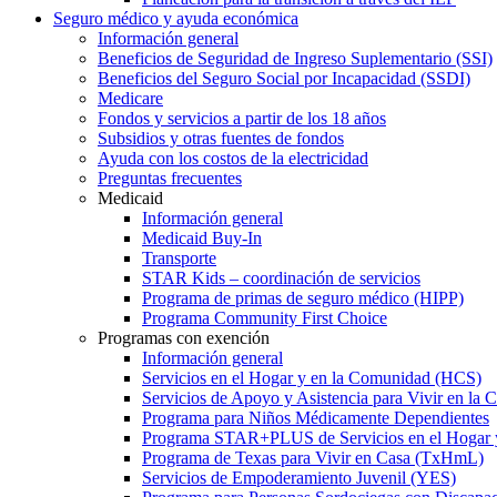
Seguro médico y ayuda económica
Información general
Beneficios de Seguridad de Ingreso Suplementario (SSI)
Beneficios del Seguro Social por Incapacidad (SSDI)
Medicare
Fondos y servicios a partir de los 18 años
Subsidios y otras fuentes de fondos
Ayuda con los costos de la electricidad
Preguntas frecuentes
Medicaid
Información general
Medicaid Buy-In
Transporte
STAR Kids – coordinación de servicios
Programa de primas de seguro médico (HIPP)
Programa Community First Choice
Programas con exención
Información general
Servicios en el Hogar y en la Comunidad (HCS)
Servicios de Apoyo y Asistencia para Vivir en l
Programa para Niños Médicamente Dependientes
Programa STAR+PLUS de Servicios en el Hogar
Programa de Texas para Vivir en Casa (TxHmL)
Servicios de Empoderamiento Juvenil (YES)