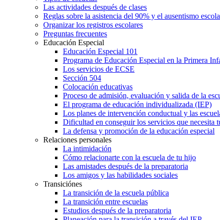
Las actividades después de clases
Reglas sobre la asistencia del 90% y el ausentismo escol
Organizar los registros escolares
Preguntas frecuentes
Educación Especial
Educación Especial 101
Programa de Educación Especial en la Primera Inf
Los servicios de ECSE
Sección 504
Colocación educativas
Proceso de admisión, evaluación y salida de la es
El programa de educación individualizada (IEP)
Los planes de intervención conductual y las escuel
Dificultad en conseguir los servicios que necesita t
La defensa y promoción de la educación especial
Relaciones personales
La intimidación
Cómo relacionarte con la escuela de tu hijo
Las amistades después de la preparatoria
Los amigos y las habilidades sociales
Transiciónes
La transición de la escuela pública
La transición entre escuelas
Estudios después de la preparatoria
Planeación para la transición a través del IEP