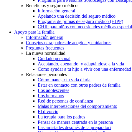
Programa para Personas Sordociegas con Discap
Beneficios y seguro médico
Información general
Apelando una decisión del seguro médico
Programa de primas de seguro médico (HIPP)
CHIP para niños con necesidades médicas especial
Apoyo para la familia
Información general
Consejos para padres de acogida y cuidadores
Preguntas frecuentes
La nueva normalidad
Cuidado personal
Aceptando, apenando, y adaptándose a la vida
Como ayudar a tu hijo a vivir con una enfermedad
Relaciones personales
Cómo manejar tu vida diaria
Estar en contacto con otros padres de familia
Los adolescentes
Los hermanos
Red de personas de confianza
Malas interpretaciones del comportamiento
El divorcio
La terapia para los padres
Pensar de manera centrada en la persona
Las amistades después de la preparatori