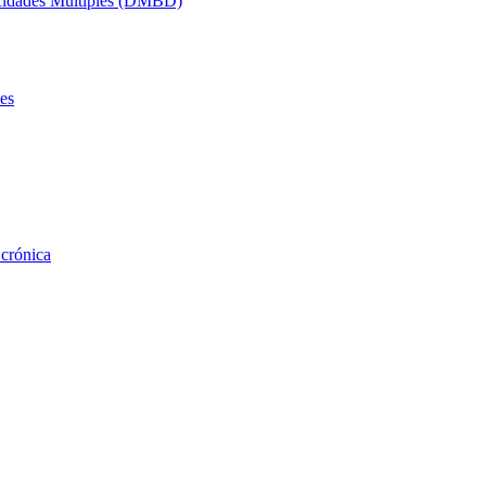
acidades Múltiples (DMBD)
es
 crónica