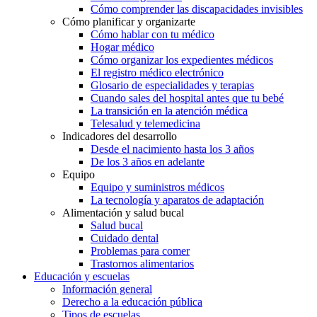
Cómo comprender las discapacidades invisibles
Cómo planificar y organizarte
Cómo hablar con tu médico
Hogar médico
Cómo organizar los expedientes médicos
El registro médico electrónico
Glosario de especialidades y terapias
Cuando sales del hospital antes que tu bebé
La transición en la atención médica
Telesalud y telemedicina
Indicadores del desarrollo
Desde el nacimiento hasta los 3 años
De los 3 años en adelante
Equipo
Equipo y suministros médicos
La tecnología y aparatos de adaptación
Alimentación y salud bucal
Salud bucal
Cuidado dental
Problemas para comer
Trastornos alimentarios
Educación y escuelas
Información general
Derecho a la educación pública
Tipos de escuelas