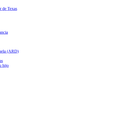
ar de Texas
ancia
cuela (ARD)
as
u hijo