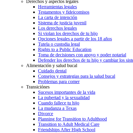
Derechos y aspectos legales
Herramientas legales
Testamentos y fideicomisos
La carta de intención
Sistema de justicia juvenil
Los derechos legales
Si violan los derechos de tu hijo
Opciones legales a partir de los 18 años
Tutela o custodia legal
Rights to a Public Education
Toma de decisiones con apoyo y poder notarial
Defender los derechos de tu hijo y cambiar los sis
Alimentación y salud bucal
Cuidado dental
Consejos y estrategias para la salud bucal
Problemas para comer
Transiciónes
Sucesos importantes de la vida
La pubertad y la sexualidad
Cuando fallece tu hijo
La mudanza a Texas
Divorce
Planning for Transition to Adulthood
Transition to Adult Medical Care
Friendships After High School