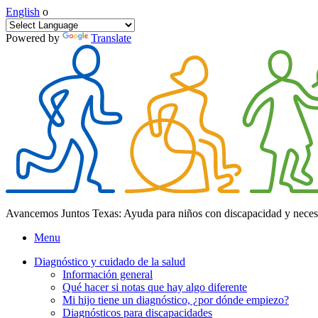
English
o
Powered by
Translate
Avancemos Juntos Texas: Ayuda para niños con discapacidad y neces
Menu
Diagnóstico y cuidado de la salud
Información general
Qué hacer si notas que hay algo diferente
Mi hijo tiene un diagnóstico, ¿por dónde empiezo?
Diagnósticos para discapacidades