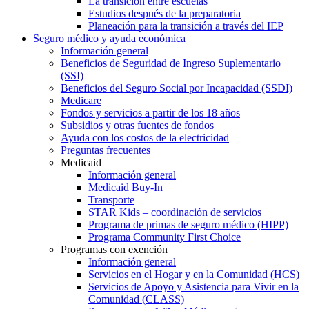
La transición entre escuelas
Estudios después de la preparatoria
Planeación para la transición a través del IEP
Seguro médico y ayuda económica
Información general
Beneficios de Seguridad de Ingreso Suplementario
(SSI)
Beneficios del Seguro Social por Incapacidad (SSDI)
Medicare
Fondos y servicios a partir de los 18 años
Subsidios y otras fuentes de fondos
Ayuda con los costos de la electricidad
Preguntas frecuentes
Medicaid
Información general
Medicaid Buy-In
Transporte
STAR Kids – coordinación de servicios
Programa de primas de seguro médico (HIPP)
Programa Community First Choice
Programas con exención
Información general
Servicios en el Hogar y en la Comunidad (HCS)
Servicios de Apoyo y Asistencia para Vivir en la
Comunidad (CLASS)