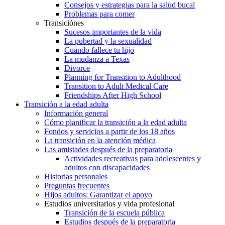
Consejos y estrategias para la salud bucal
Problemas para comer
Transiciónes
Sucesos importantes de la vida
La pubertad y la sexualidad
Cuando fallece tu hijo
La mudanza a Texas
Divorce
Planning for Transition to Adulthood
Transition to Adult Medical Care
Friendships After High School
Transición a la edad adulta
Información general
Cómo planificar la transición a la edad adulta
Fondos y servicios a partir de los 18 años
La transición en la atención médica
Las amistades después de la preparatoria
Actividades recreativas para adolescentes y
adultos con discapacidades
Historias personales
Preguntas frecuentes
Hijos adultos: Garantizar el apoyo
Estudios universitarios y vida profesional
Transición de la escuela pública
Estudios después de la preparatoria