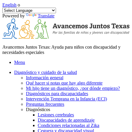
English
o
Powered by
Translate
Avancemos Juntos Texas: Ayuda para niños con discapacidad y
necesidades especiales
Menu
Diagnóstico y cuidado de la salud
Información general
Qué hacer si notas que hay algo diferente
Mi hijo tiene un diagnóstico, ¿por dónde empiezo?
Diagnósticos para discapacidades
Intervención Temprana en la Infancia (ECI)
Preguntas frecuentes
Diagnósticos
Lesiones cerebrales
Discapacidades de aprendizaje
Condiciones relacionadas al Zika
Ceguera y discapacidad visual