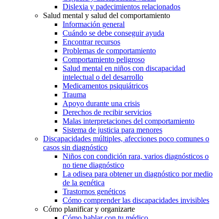
Dislexia y padecimientos relacionados
Salud mental y salud del comportamiento
Información general
Cuándo se debe conseguir ayuda
Encontrar recursos
Problemas de comportamiento
Comportamiento peligroso
Salud mental en niños con discapacidad
intelectual o del desarrollo
Medicamentos psiquiátricos
Trauma
Apoyo durante una crisis
Derechos de recibir servicios
Malas interpretaciones del comportamiento
Sistema de justicia para menores
Discapacidades múltiples, afecciones poco comunes o
casos sin diagnóstico
Niños con condición rara, varios diagnósticos o
no tiene diagnóstico
La odisea para obtener un diagnóstico por medio
de la genética
Trastornos genéticos
Cómo comprender las discapacidades invisibles
Cómo planificar y organizarte
Cómo hablar con tu médico