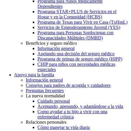
Programa para Niños Médicamente
Dependientes
Programa STAR+PLUS de Servicios en el
Hogar y en la Comunidad (HCBS)
Programa de Texas para Vivir en Casa (TxHmL)
Servicios de Empoderamiento Juvenil (YES)
Programa para Personas Sordociegas con
Discapacidades Múltiples (DMBD)
Beneficios y seguro médico
Información general
Apelando una decisión del seguro médico
Programa de primas de seguro médico (HIPP)
CHIP para niños con necesidades médicas
especiales
Apoyo para la familia
Información general
Consejos para padres de acogida y cuidadores
Preguntas frecuentes
La nueva normalidad
Cuidado personal
Aceptando, apenando, y adaptándose a la vida
Como ayudar a tu hijo a vivir con una
enfermedad crónica
Relaciones personales
Cómo manejar tu vida diaria