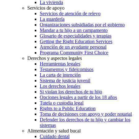
La vivienda
Servicios de apoyo
Servicios de atención de relevo
La guardería
Organizaciones subsidiadas por el gobierno
Mandar a tu hijo a un campamento
Glosario de especialidades y terapias
Getting the Right Education Services
Atención de un ayudante personal
Programa Community First Choice
Derechos y aspectos legales
Herramientas legales
Testamentos y fideicomisos
La carta de intención
Sistema de justicia juvenil
Los derechos legales
Si violan los derechos de tu hijo
Opciones legales a partir de los 18 años
Tutela o custodia legal
Rights to a Public Education
Toma de decisiones con apoyo y poder notarial
Defender los derechos de tu hijo y cambiar los
sistemas
Alimentación y salud bucal
Cuidado dental