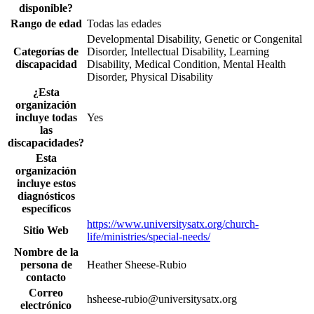
disponible?
Rango de edad
Todas las edades
Developmental Disability, Genetic or Congenital
Categorías de
Disorder, Intellectual Disability, Learning
discapacidad
Disability, Medical Condition, Mental Health
Disorder, Physical Disability
¿Esta
organización
incluye todas
Yes
las
discapacidades?
Esta
organización
incluye estos
diagnósticos
específicos
https://www.universitysatx.org/church-
Sitio Web
life/ministries/special-needs/
Nombre de la
persona de
Heather Sheese-Rubio
contacto
Correo
hsheese-rubio@universitysatx.org
electrónico