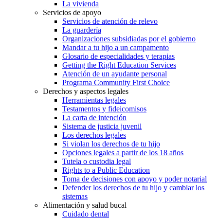
La vivienda
Servicios de apoyo
Servicios de atención de relevo
La guardería
Organizaciones subsidiadas por el gobierno
Mandar a tu hijo a un campamento
Glosario de especialidades y terapias
Getting the Right Education Services
Atención de un ayudante personal
Programa Community First Choice
Derechos y aspectos legales
Herramientas legales
Testamentos y fideicomisos
La carta de intención
Sistema de justicia juvenil
Los derechos legales
Si violan los derechos de tu hijo
Opciones legales a partir de los 18 años
Tutela o custodia legal
Rights to a Public Education
Toma de decisiones con apoyo y poder notarial
Defender los derechos de tu hijo y cambiar los
sistemas
Alimentación y salud bucal
Cuidado dental