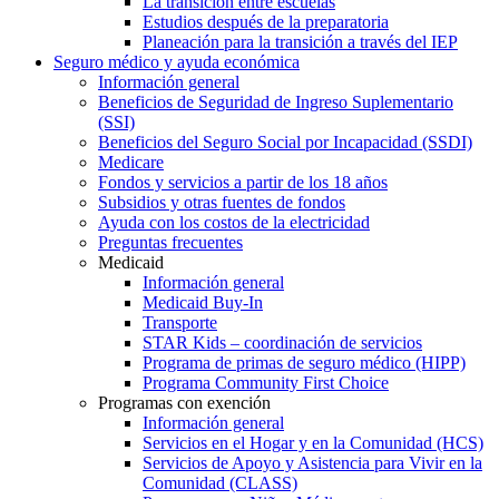
La transición entre escuelas
Estudios después de la preparatoria
Planeación para la transición a través del IEP
Seguro médico y ayuda económica
Información general
Beneficios de Seguridad de Ingreso Suplementario
(SSI)
Beneficios del Seguro Social por Incapacidad (SSDI)
Medicare
Fondos y servicios a partir de los 18 años
Subsidios y otras fuentes de fondos
Ayuda con los costos de la electricidad
Preguntas frecuentes
Medicaid
Información general
Medicaid Buy-In
Transporte
STAR Kids – coordinación de servicios
Programa de primas de seguro médico (HIPP)
Programa Community First Choice
Programas con exención
Información general
Servicios en el Hogar y en la Comunidad (HCS)
Servicios de Apoyo y Asistencia para Vivir en la
Comunidad (CLASS)