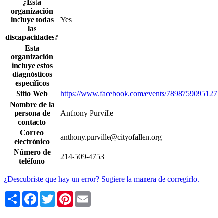
¿Esta
organización
incluye todas
Yes
las
discapacidades?
Esta
organización
incluye estos
diagnósticos
específicos
Sitio Web
https://www.facebook.com/events/7898759095127
Nombre de la
persona de
Anthony Purville
contacto
Correo
anthony.purville@cityofallen.org
electrónico
Número de
214-509-4753
teléfono
¿Descubriste que hay un error? Sugiere la manera de corregirlo.
Share
Facebook
Twitter
Pinterest
Email