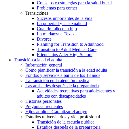
Consejos y estrategias para la salud bucal
Problemas para comer
Transiciónes
Sucesos importantes de la vida
La pubertad y la sexualidad
Cuando fallece tu hijo
La mudanza a Texas
Divorce
Planning for Transition to Adulthood
Transition to Adult Medical Care
Friendships After High School
Transición a la edad adulta
Información general
Cómo planificar la transición a la edad adulta
Fondos y servicios a partir de los 18 años
La transición en la atención médica
Las amistades después de la preparatoria
Actividades recreativas para adolescentes y
adultos con discapacidades
Historias personales
Preguntas frecuentes
Hijos adultos: Garantizar el apoyo
Estudios universitarios y vida profesional
Transición de la escuela pública
Estudios después de la preparatoria