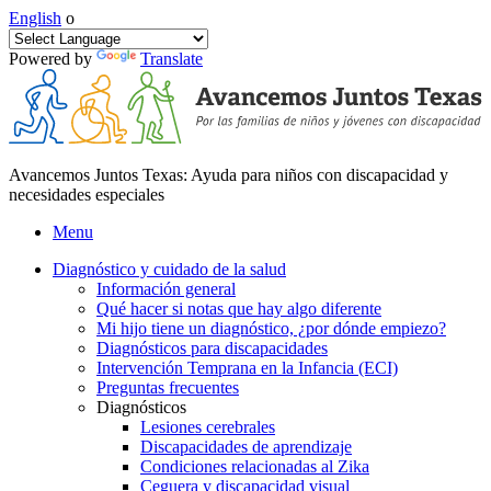
English
o
Powered by
Translate
Avancemos Juntos Texas: Ayuda para niños con discapacidad y
necesidades especiales
Menu
Diagnóstico y cuidado de la salud
Información general
Qué hacer si notas que hay algo diferente
Mi hijo tiene un diagnóstico, ¿por dónde empiezo?
Diagnósticos para discapacidades
Intervención Temprana en la Infancia (ECI)
Preguntas frecuentes
Diagnósticos
Lesiones cerebrales
Discapacidades de aprendizaje
Condiciones relacionadas al Zika
Ceguera y discapacidad visual