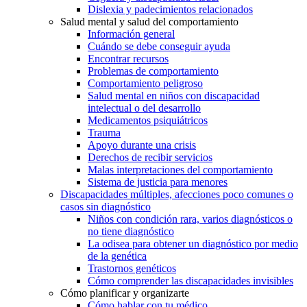
Dislexia y padecimientos relacionados
Salud mental y salud del comportamiento
Información general
Cuándo se debe conseguir ayuda
Encontrar recursos
Problemas de comportamiento
Comportamiento peligroso
Salud mental en niños con discapacidad
intelectual o del desarrollo
Medicamentos psiquiátricos
Trauma
Apoyo durante una crisis
Derechos de recibir servicios
Malas interpretaciones del comportamiento
Sistema de justicia para menores
Discapacidades múltiples, afecciones poco comunes o
casos sin diagnóstico
Niños con condición rara, varios diagnósticos o
no tiene diagnóstico
La odisea para obtener un diagnóstico por medio
de la genética
Trastornos genéticos
Cómo comprender las discapacidades invisibles
Cómo planificar y organizarte
Cómo hablar con tu médico