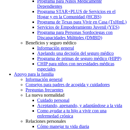
Programa para Niños Médicamente
Dependientes
Programa STAR+PLUS de Servicios en el
Hogar y en la Comunidad (HCBS)
Programa de Texas para Vivir en Casa (TxHmL)
Servicios de Empoderamiento Juvenil (YES)
Programa para Personas Sordociegas con
Discapacidades Múltiples (DMBD)
Beneficios y seguro médico
Información general
Apelando una decisión del seguro médico
Programa de primas de seguro médico (HIPP)
CHIP para niños con necesidades médicas
especiales
Apoyo para la familia
Información general
Consejos para padres de acogida y cuidadores
Preguntas frecuentes
La nueva normalidad
Cuidado personal
Aceptando, apenando, y adaptándose a la vida
Como ayudar a tu hijo a vivir con una
enfermedad crónica
Relaciones personales
Cómo manejar tu vida diaria