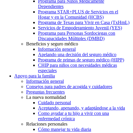
Programa para Niños Médicamente
Dependientes
Programa STAR+PLUS de Servicios en el
Hogar y en la Comunidad (HCBS)
Programa de Texas para Vivir en Casa (TxHmL)
Servicios de Empoderamiento Juvenil (YES)
Programa para Personas Sordociegas con
Discapacidades Múltiples (DMBD)
Beneficios y seguro médico
Información general
Apelando una decisión del seguro médico
Programa de primas de seguro médico (HIPP)
CHIP para niños con necesidades médicas
especiales
Apoyo para la familia
Información general
Consejos para padres de acogida y cuidadores
Preguntas frecuentes
La nueva normalidad
Cuidado personal
Aceptando, apenando, y adaptándose a la vida
Como ayudar a tu hijo a vivir con una
enfermedad crónica
Relaciones personales
Cómo manejar tu vida diaria