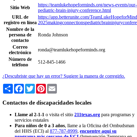
https://teamlukehopeforminds.org/news-events/our
Sitio Web
pediatric-brain-injury-conference.html
URL de
https://app.betterunite.com/TeamLukeHopeforMind
registro en línea
2025makingconnectionspediatricbraininjuryconfere
Nombre de la
persona de
Ronda Johnson
contacto
Correo
ronda@teamlukehopeforminds.org
electrónico
Número de
512-845-1466
teléfono
¿Descubriste que hay un error? Sugiere la manera de corregirlo.
Share
Facebook
Twitter
Pinterest
Email
Contactos de discapacidades locales
Llame al 2-1-1
o visita el sitio
211texas.org
para programas y
servicios estatales
Para niños de 0 a 3 años
, llame a la Oficina del Ombudsman
del HHS (ECI) al
877-787-8999
,
encuentre aquí su
programa más cercano de ECI
(Intervención Temprana en