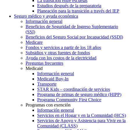
La transición entre escuelas
Estudios después de la preparatoria
Planeación para la transición a través del IEP
Seguro médico y ayuda económica
Información general
Beneficios de Seguridad de Ingreso Suplementario
(SSI)
Beneficios del Seguro Social por Incapacidad (SSDI)
Medicare
Fondos y servicios a partir de los 18 años
Subsidios y otras fuentes de fondos
Ayuda con los costos de la electricidad
Preguntas frecuentes
Medicaid
Información general
Medicaid Buy-In
Transporte
STAR Kids – coordinación de servicios
Programa de primas de seguro médico (HIPP)
Programa Community First Choice
Programas con exención
Información general
Servicios en el Hogar y en la Comunidad (HCS)
Servicios de Apoyo y Asistencia para Vivir en la
Comunidad (CLASS)