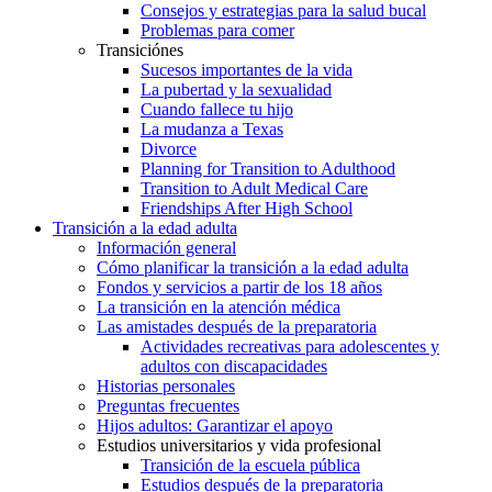
Consejos y estrategias para la salud bucal
Problemas para comer
Transiciónes
Sucesos importantes de la vida
La pubertad y la sexualidad
Cuando fallece tu hijo
La mudanza a Texas
Divorce
Planning for Transition to Adulthood
Transition to Adult Medical Care
Friendships After High School
Transición a la edad adulta
Información general
Cómo planificar la transición a la edad adulta
Fondos y servicios a partir de los 18 años
La transición en la atención médica
Las amistades después de la preparatoria
Actividades recreativas para adolescentes y
adultos con discapacidades
Historias personales
Preguntas frecuentes
Hijos adultos: Garantizar el apoyo
Estudios universitarios y vida profesional
Transición de la escuela pública
Estudios después de la preparatoria