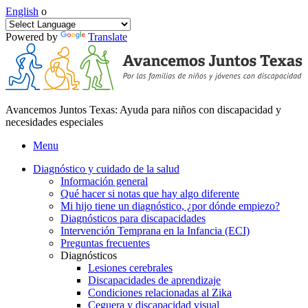
English
o
Powered by
Translate
Avancemos Juntos Texas: Ayuda para niños con discapacidad y
necesidades especiales
Menu
Diagnóstico y cuidado de la salud
Información general
Qué hacer si notas que hay algo diferente
Mi hijo tiene un diagnóstico, ¿por dónde empiezo?
Diagnósticos para discapacidades
Intervención Temprana en la Infancia (ECI)
Preguntas frecuentes
Diagnósticos
Lesiones cerebrales
Discapacidades de aprendizaje
Condiciones relacionadas al Zika
Ceguera y discapacidad visual