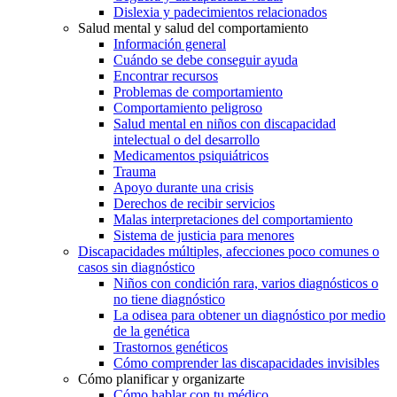
Dislexia y padecimientos relacionados
Salud mental y salud del comportamiento
Información general
Cuándo se debe conseguir ayuda
Encontrar recursos
Problemas de comportamiento
Comportamiento peligroso
Salud mental en niños con discapacidad
intelectual o del desarrollo
Medicamentos psiquiátricos
Trauma
Apoyo durante una crisis
Derechos de recibir servicios
Malas interpretaciones del comportamiento
Sistema de justicia para menores
Discapacidades múltiples, afecciones poco comunes o
casos sin diagnóstico
Niños con condición rara, varios diagnósticos o
no tiene diagnóstico
La odisea para obtener un diagnóstico por medio
de la genética
Trastornos genéticos
Cómo comprender las discapacidades invisibles
Cómo planificar y organizarte
Cómo hablar con tu médico