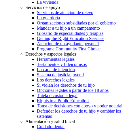
La vivienda
Servicios de apoyo
Servicios de atención de relevo
La guardería
Organizaciones subsidiadas por el gobierno
Mandar a tu hijo a un campamento
Glosario de especialidades y terapias
Getting the Right Education Services
Atención de un ayudante personal
Programa Community First Choice
Derechos y aspectos legales
Herramientas legales
Testamentos y fideicomisos
La carta de intención
Sistema de justicia juvenil
Los derechos legales
Si violan los derechos de tu hijo
Opciones legales a partir de los 18 años
Tutela o custodia legal
Rights to a Public Education
Toma de decisiones con apoyo y poder notarial
Defender los derechos de tu hijo y cambiar los
sistemas
Alimentación y salud bucal
Cuidado dental