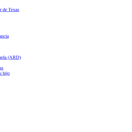
ar de Texas
ancia
cuela (ARD)
as
u hijo