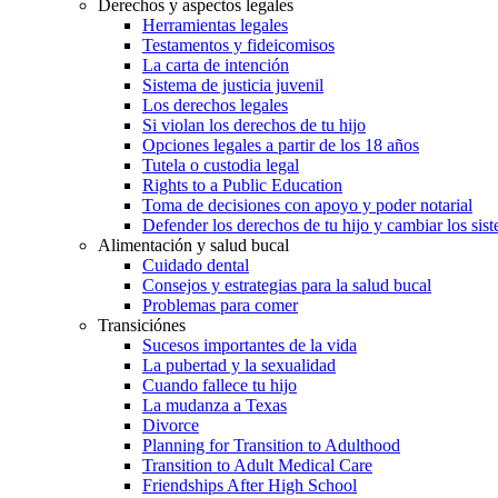
Derechos y aspectos legales
Herramientas legales
Testamentos y fideicomisos
La carta de intención
Sistema de justicia juvenil
Los derechos legales
Si violan los derechos de tu hijo
Opciones legales a partir de los 18 años
Tutela o custodia legal
Rights to a Public Education
Toma de decisiones con apoyo y poder notarial
Defender los derechos de tu hijo y cambiar los sis
Alimentación y salud bucal
Cuidado dental
Consejos y estrategias para la salud bucal
Problemas para comer
Transiciónes
Sucesos importantes de la vida
La pubertad y la sexualidad
Cuando fallece tu hijo
La mudanza a Texas
Divorce
Planning for Transition to Adulthood
Transition to Adult Medical Care
Friendships After High School