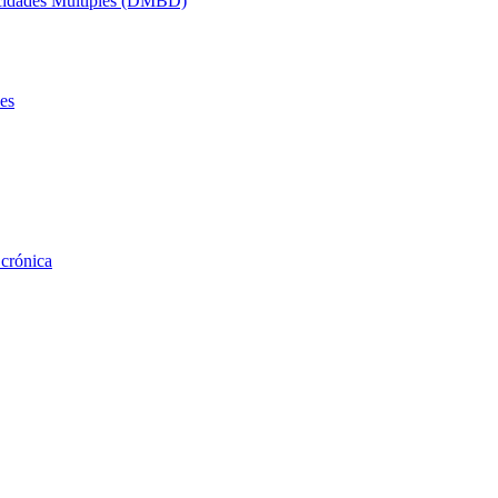
acidades Múltiples (DMBD)
es
 crónica