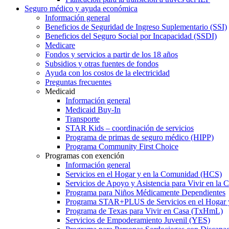
Seguro médico y ayuda económica
Información general
Beneficios de Seguridad de Ingreso Suplementario (SSI)
Beneficios del Seguro Social por Incapacidad (SSDI)
Medicare
Fondos y servicios a partir de los 18 años
Subsidios y otras fuentes de fondos
Ayuda con los costos de la electricidad
Preguntas frecuentes
Medicaid
Información general
Medicaid Buy-In
Transporte
STAR Kids – coordinación de servicios
Programa de primas de seguro médico (HIPP)
Programa Community First Choice
Programas con exención
Información general
Servicios en el Hogar y en la Comunidad (HCS)
Servicios de Apoyo y Asistencia para Vivir en l
Programa para Niños Médicamente Dependientes
Programa STAR+PLUS de Servicios en el Hogar
Programa de Texas para Vivir en Casa (TxHmL)
Servicios de Empoderamiento Juvenil (YES)