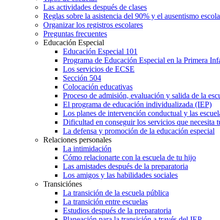
Las actividades después de clases
Reglas sobre la asistencia del 90% y el ausentismo escol
Organizar los registros escolares
Preguntas frecuentes
Educación Especial
Educación Especial 101
Programa de Educación Especial en la Primera Inf
Los servicios de ECSE
Sección 504
Colocación educativas
Proceso de admisión, evaluación y salida de la es
El programa de educación individualizada (IEP)
Los planes de intervención conductual y las escuel
Dificultad en conseguir los servicios que necesita t
La defensa y promoción de la educación especial
Relaciones personales
La intimidación
Cómo relacionarte con la escuela de tu hijo
Las amistades después de la preparatoria
Los amigos y las habilidades sociales
Transiciónes
La transición de la escuela pública
La transición entre escuelas
Estudios después de la preparatoria
Planeación para la transición a través del IEP