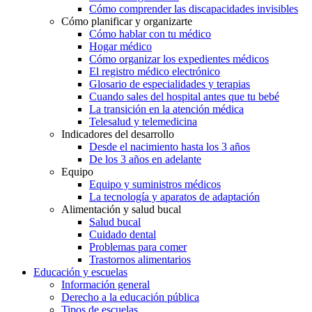
Cómo comprender las discapacidades invisibles
Cómo planificar y organizarte
Cómo hablar con tu médico
Hogar médico
Cómo organizar los expedientes médicos
El registro médico electrónico
Glosario de especialidades y terapias
Cuando sales del hospital antes que tu bebé
La transición en la atención médica
Telesalud y telemedicina
Indicadores del desarrollo
Desde el nacimiento hasta los 3 años
De los 3 años en adelante
Equipo
Equipo y suministros médicos
La tecnología y aparatos de adaptación
Alimentación y salud bucal
Salud bucal
Cuidado dental
Problemas para comer
Trastornos alimentarios
Educación y escuelas
Información general
Derecho a la educación pública
Tipos de escuelas