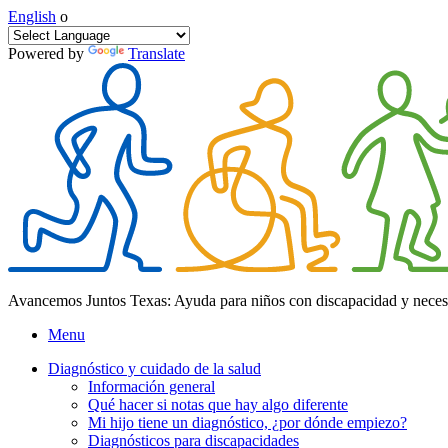
English
o
Powered by
Translate
Avancemos Juntos Texas: Ayuda para niños con discapacidad y neces
Menu
Diagnóstico y cuidado de la salud
Información general
Qué hacer si notas que hay algo diferente
Mi hijo tiene un diagnóstico, ¿por dónde empiezo?
Diagnósticos para discapacidades