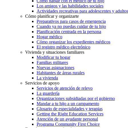
Cómo hablar con el médico de tu hijo
Los amigos y las habilidades sociales
Actividades recreativas para adolescentes y adulto
Cómo planificar y organizarte
Preparativos para casos de emergencia
Cuando ya no puedas cuidar de tu hijo
Planificación centrada en la persona
Hogar médico
Cómo organizar los expedientes médicos
El registro médico electrónico
Vivienda y situaciones familiares
Modificar tu hogar
Familias militares
Nuevas asignaciones
Habitantes de áreas rurales
La vivienda
Servicios de apoyo
Servicios de atención de relevo
La guardería
Organizaciones subsidiadas por el gobierno
Mandar a tu hijo a un campamento
Glosario de especialidades y terapias
Getting the Right Education Services
Atención de un ayudante personal
Programa Community First Choice