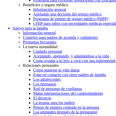
Programa para Personas Sordociegas con Discap
Beneficios y seguro médico
Información general
Apelando una decisión del seguro médico
Programa de primas de seguro médico (HIPP)
CHIP para niños con necesidades médicas especial
Apoyo para la familia
Información general
Consejos para padres de acogida y cuidadores
Preguntas frecuentes
La nueva normalidad
Cuidado personal
Aceptando, apenando, y adaptándose a la vida
Como ayudar a tu hijo a vivir con una enfermedad
Relaciones personales
Cómo manejar tu vida diaria
Estar en contacto con otros padres de familia
Los adolescentes
Los hermanos
Red de personas de confianza
Malas interpretaciones del comportamiento
El divorcio
La terapia para los padres
Pensar de manera centrada en la persona
Las amistades después de la preparatori