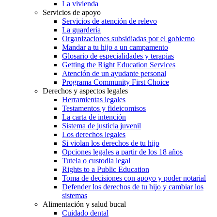
La vivienda
Servicios de apoyo
Servicios de atención de relevo
La guardería
Organizaciones subsidiadas por el gobierno
Mandar a tu hijo a un campamento
Glosario de especialidades y terapias
Getting the Right Education Services
Atención de un ayudante personal
Programa Community First Choice
Derechos y aspectos legales
Herramientas legales
Testamentos y fideicomisos
La carta de intención
Sistema de justicia juvenil
Los derechos legales
Si violan los derechos de tu hijo
Opciones legales a partir de los 18 años
Tutela o custodia legal
Rights to a Public Education
Toma de decisiones con apoyo y poder notarial
Defender los derechos de tu hijo y cambiar los
sistemas
Alimentación y salud bucal
Cuidado dental