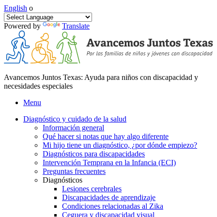
English
o
Powered by
Translate
Avancemos Juntos Texas: Ayuda para niños con discapacidad y
necesidades especiales
Menu
Diagnóstico y cuidado de la salud
Información general
Qué hacer si notas que hay algo diferente
Mi hijo tiene un diagnóstico, ¿por dónde empiezo?
Diagnósticos para discapacidades
Intervención Temprana en la Infancia (ECI)
Preguntas frecuentes
Diagnósticos
Lesiones cerebrales
Discapacidades de aprendizaje
Condiciones relacionadas al Zika
Ceguera y discapacidad visual