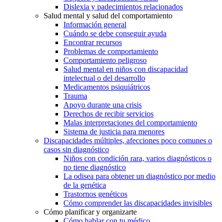
Dislexia y padecimientos relacionados
Salud mental y salud del comportamiento
Información general
Cuándo se debe conseguir ayuda
Encontrar recursos
Problemas de comportamiento
Comportamiento peligroso
Salud mental en niños con discapacidad
intelectual o del desarrollo
Medicamentos psiquiátricos
Trauma
Apoyo durante una crisis
Derechos de recibir servicios
Malas interpretaciones del comportamiento
Sistema de justicia para menores
Discapacidades múltiples, afecciones poco comunes o
casos sin diagnóstico
Niños con condición rara, varios diagnósticos o
no tiene diagnóstico
La odisea para obtener un diagnóstico por medio
de la genética
Trastornos genéticos
Cómo comprender las discapacidades invisibles
Cómo planificar y organizarte
Cómo hablar con tu médico