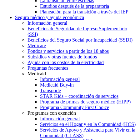
La transición entre escuelas
Estudios después de la preparatoria
Planeación para la transición a través del IEP
Seguro médico y ayuda económica
Información general
Beneficios de Seguridad de Ingreso Suplementario
(SSI)
Beneficios del Seguro Social por Incapacidad (SSDI)
Medicare
Fondos y servicios a partir de los 18 años
Subsidios y otras fuentes de fondos
Ayuda con los costos de la electricidad
Preguntas frecuentes
Medicaid
Información general
Medicaid Buy-In
Transporte
STAR Kids – coordinación de servicios
Programa de primas de seguro médico (HIPP)
Programa Community First Choice
Programas con exención
Información general
Servicios en el Hogar y en la Comunidad (HCS)
Servicios de Apoyo y Asistencia para Vivir en la
Comunidad (CLASS)