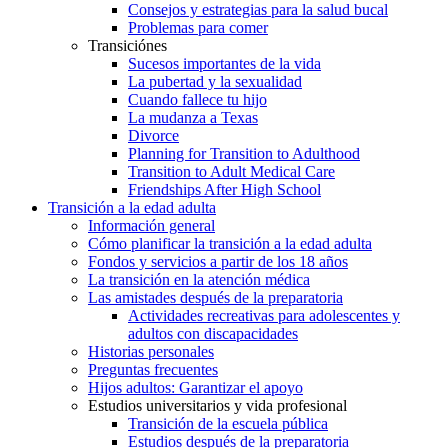
Consejos y estrategias para la salud bucal
Problemas para comer
Transiciónes
Sucesos importantes de la vida
La pubertad y la sexualidad
Cuando fallece tu hijo
La mudanza a Texas
Divorce
Planning for Transition to Adulthood
Transition to Adult Medical Care
Friendships After High School
Transición a la edad adulta
Información general
Cómo planificar la transición a la edad adulta
Fondos y servicios a partir de los 18 años
La transición en la atención médica
Las amistades después de la preparatoria
Actividades recreativas para adolescentes y
adultos con discapacidades
Historias personales
Preguntas frecuentes
Hijos adultos: Garantizar el apoyo
Estudios universitarios y vida profesional
Transición de la escuela pública
Estudios después de la preparatoria