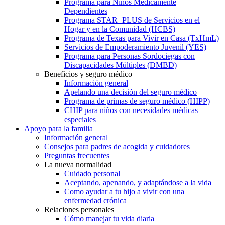
Programa para Niños Médicamente
Dependientes
Programa STAR+PLUS de Servicios en el
Hogar y en la Comunidad (HCBS)
Programa de Texas para Vivir en Casa (TxHmL)
Servicios de Empoderamiento Juvenil (YES)
Programa para Personas Sordociegas con
Discapacidades Múltiples (DMBD)
Beneficios y seguro médico
Información general
Apelando una decisión del seguro médico
Programa de primas de seguro médico (HIPP)
CHIP para niños con necesidades médicas
especiales
Apoyo para la familia
Información general
Consejos para padres de acogida y cuidadores
Preguntas frecuentes
La nueva normalidad
Cuidado personal
Aceptando, apenando, y adaptándose a la vida
Como ayudar a tu hijo a vivir con una
enfermedad crónica
Relaciones personales
Cómo manejar tu vida diaria