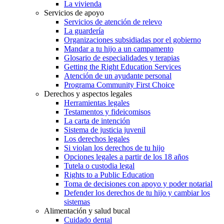
La vivienda
Servicios de apoyo
Servicios de atención de relevo
La guardería
Organizaciones subsidiadas por el gobierno
Mandar a tu hijo a un campamento
Glosario de especialidades y terapias
Getting the Right Education Services
Atención de un ayudante personal
Programa Community First Choice
Derechos y aspectos legales
Herramientas legales
Testamentos y fideicomisos
La carta de intención
Sistema de justicia juvenil
Los derechos legales
Si violan los derechos de tu hijo
Opciones legales a partir de los 18 años
Tutela o custodia legal
Rights to a Public Education
Toma de decisiones con apoyo y poder notarial
Defender los derechos de tu hijo y cambiar los
sistemas
Alimentación y salud bucal
Cuidado dental