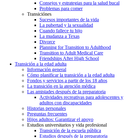
Consejos y estrategias para la salud bucal
Problemas para comer
Transiciónes
Sucesos importantes de la vida
La pubertad y la sexualidad
Cuando fallece tu hijo
La mudanza a Texas
Divorce
Planning for Transition to Adulthood
Transition to Adult Medical Care
Friendships After High School
Transición a la edad adulta
Información general
Cómo planificar la transición a la edad adulta
Fondos y servicios a partir de los 18 años
La transición en la atención médica
Las amistades después de la preparatoria
Actividades recreativas para adolescentes y
adultos con discapacidades
Historias personales
Preguntas frecuentes
Hijos adultos: Garantizar el apoyo
Estudios universitarios y vida profesional
Transición de la escuela pública
Estudios después de la preparatoria