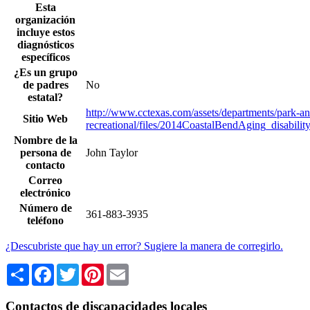
Esta
organización
incluye estos
diagnósticos
específicos
¿Es un grupo
de padres
No
estatal?
http://www.cctexas.com/assets/departments/park-an
Sitio Web
recreational/files/2014CoastalBendAging_disabilit
Nombre de la
persona de
John Taylor
contacto
Correo
electrónico
Número de
361-883-3935
teléfono
¿Descubriste que hay un error? Sugiere la manera de corregirlo.
Share
Facebook
Twitter
Pinterest
Email
Contactos de discapacidades locales