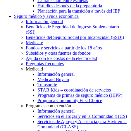
La transición entre escuelas
Estudios después de la preparatoria
Planeación para la transición a través del IEP
Seguro médico y ayuda económica
Información general
Beneficios de Seguridad de Ingreso Suplementario
(SSI)
Beneficios del Seguro Social por Incapacidad (SSDI)
Medicare
Fondos y servicios a partir de los 18 años
Subsidios y otras fuentes de fondos
Ayuda con los costos de la electricidad
Preguntas frecuentes
Medicaid
Información general
Medicaid Buy-In
Transporte
STAR Kids – coordinación de servicios
Programa de primas de seguro médico (HIPP)
Programa Community First Choice
Programas con exención
Información general
Servicios en el Hogar y en la Comunidad (HCS)
Servicios de Apoyo y Asistencia para Vivir en la
Comunidad (CLASS)