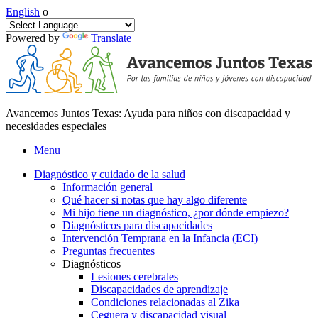
English
o
Powered by
Translate
Avancemos Juntos Texas: Ayuda para niños con discapacidad y
necesidades especiales
Menu
Diagnóstico y cuidado de la salud
Información general
Qué hacer si notas que hay algo diferente
Mi hijo tiene un diagnóstico, ¿por dónde empiezo?
Diagnósticos para discapacidades
Intervención Temprana en la Infancia (ECI)
Preguntas frecuentes
Diagnósticos
Lesiones cerebrales
Discapacidades de aprendizaje
Condiciones relacionadas al Zika
Ceguera y discapacidad visual