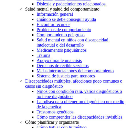
Dislexia y padecimientos relacionados
Salud mental y salud del comportamiento
Información general
Cuándo se debe conseguir ayuda
Encontrar recursos
Problemas de comportamiento
Comportamiento peligroso
Salud mental en niños con discapacidad
intelectual o del desarrollo
Medicamentos psiquiátricos
Trauma
Apoyo durante una crisis
Derechos de recibir servicios
Malas interpretaciones del comportamiento
Sistema de justicia para menores
Discapacidades múltiples, afecciones poco comunes o
casos sin diagnóstico
Niños con condición rara, varios diagnósticos o
no tiene diagnóstico
La odisea para obtener un diagnóstico por medio
de la genética
Trastornos genéticos
Cómo comprender las discapacidades invisibles
Cómo planificar y organizarte
Cómo hablar con tu médico