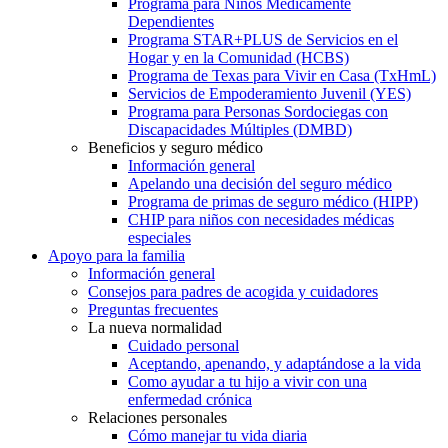
Programa para Niños Médicamente
Dependientes
Programa STAR+PLUS de Servicios en el
Hogar y en la Comunidad (HCBS)
Programa de Texas para Vivir en Casa (TxHmL)
Servicios de Empoderamiento Juvenil (YES)
Programa para Personas Sordociegas con
Discapacidades Múltiples (DMBD)
Beneficios y seguro médico
Información general
Apelando una decisión del seguro médico
Programa de primas de seguro médico (HIPP)
CHIP para niños con necesidades médicas
especiales
Apoyo para la familia
Información general
Consejos para padres de acogida y cuidadores
Preguntas frecuentes
La nueva normalidad
Cuidado personal
Aceptando, apenando, y adaptándose a la vida
Como ayudar a tu hijo a vivir con una
enfermedad crónica
Relaciones personales
Cómo manejar tu vida diaria