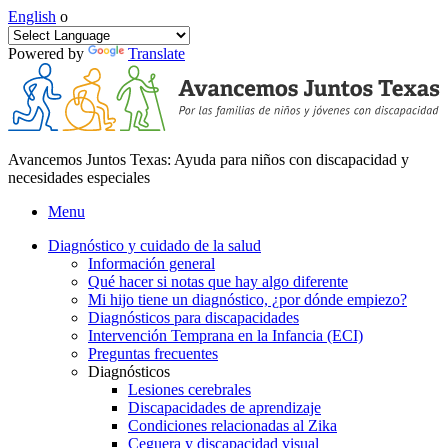
English
o
Powered by
Translate
Avancemos Juntos Texas: Ayuda para niños con discapacidad y
necesidades especiales
Menu
Diagnóstico y cuidado de la salud
Información general
Qué hacer si notas que hay algo diferente
Mi hijo tiene un diagnóstico, ¿por dónde empiezo?
Diagnósticos para discapacidades
Intervención Temprana en la Infancia (ECI)
Preguntas frecuentes
Diagnósticos
Lesiones cerebrales
Discapacidades de aprendizaje
Condiciones relacionadas al Zika
Ceguera y discapacidad visual