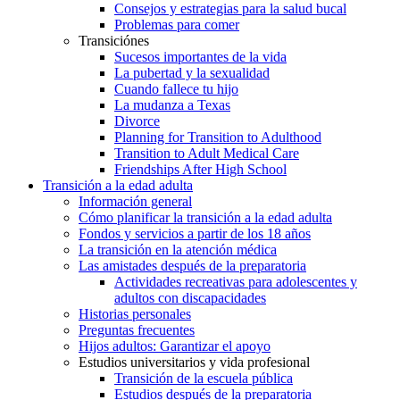
Consejos y estrategias para la salud bucal
Problemas para comer
Transiciónes
Sucesos importantes de la vida
La pubertad y la sexualidad
Cuando fallece tu hijo
La mudanza a Texas
Divorce
Planning for Transition to Adulthood
Transition to Adult Medical Care
Friendships After High School
Transición a la edad adulta
Información general
Cómo planificar la transición a la edad adulta
Fondos y servicios a partir de los 18 años
La transición en la atención médica
Las amistades después de la preparatoria
Actividades recreativas para adolescentes y
adultos con discapacidades
Historias personales
Preguntas frecuentes
Hijos adultos: Garantizar el apoyo
Estudios universitarios y vida profesional
Transición de la escuela pública
Estudios después de la preparatoria