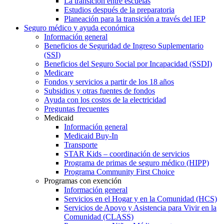
La transición entre escuelas
Estudios después de la preparatoria
Planeación para la transición a través del IEP
Seguro médico y ayuda económica
Información general
Beneficios de Seguridad de Ingreso Suplementario
(SSI)
Beneficios del Seguro Social por Incapacidad (SSDI)
Medicare
Fondos y servicios a partir de los 18 años
Subsidios y otras fuentes de fondos
Ayuda con los costos de la electricidad
Preguntas frecuentes
Medicaid
Información general
Medicaid Buy-In
Transporte
STAR Kids – coordinación de servicios
Programa de primas de seguro médico (HIPP)
Programa Community First Choice
Programas con exención
Información general
Servicios en el Hogar y en la Comunidad (HCS)
Servicios de Apoyo y Asistencia para Vivir en la
Comunidad (CLASS)