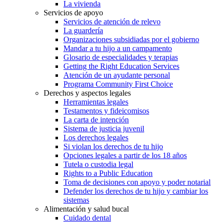
La vivienda
Servicios de apoyo
Servicios de atención de relevo
La guardería
Organizaciones subsidiadas por el gobierno
Mandar a tu hijo a un campamento
Glosario de especialidades y terapias
Getting the Right Education Services
Atención de un ayudante personal
Programa Community First Choice
Derechos y aspectos legales
Herramientas legales
Testamentos y fideicomisos
La carta de intención
Sistema de justicia juvenil
Los derechos legales
Si violan los derechos de tu hijo
Opciones legales a partir de los 18 años
Tutela o custodia legal
Rights to a Public Education
Toma de decisiones con apoyo y poder notarial
Defender los derechos de tu hijo y cambiar los
sistemas
Alimentación y salud bucal
Cuidado dental