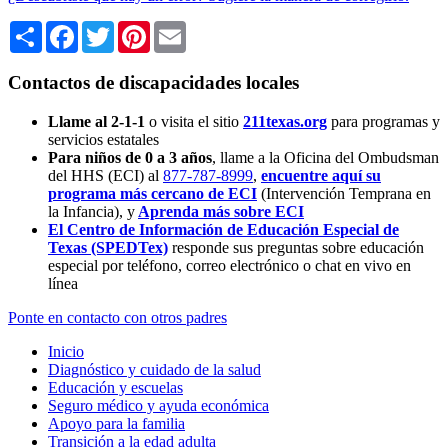
Share
Facebook
Twitter
Pinterest
Email
Contactos de discapacidades locales
Llame al 2-1-1
o visita el sitio
211texas.org
para programas y
servicios estatales
Para niños de 0 a 3 años
, llame a la Oficina del Ombudsman
del HHS (ECI) al
877-787-8999
,
encuentre aquí su
programa más cercano de ECI
(Intervención Temprana en
la Infancia),
y
Aprenda más sobre ECI
El Centro de Información de Educación Especial de
Texas (SPEDTex)
responde sus preguntas sobre educación
especial por teléfono, correo electrónico o chat en vivo en
línea
Ponte en contacto con otros padres
Inicio
Diagnóstico y cuidado de la salud
Educación y escuelas
Seguro médico y ayuda económica
Apoyo para la familia
Transición a la edad adulta