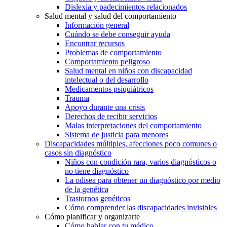
Dislexia y padecimientos relacionados
Salud mental y salud del comportamiento
Información general
Cuándo se debe conseguir ayuda
Encontrar recursos
Problemas de comportamiento
Comportamiento peligroso
Salud mental en niños con discapacidad
intelectual o del desarrollo
Medicamentos psiquiátricos
Trauma
Apoyo durante una crisis
Derechos de recibir servicios
Malas interpretaciones del comportamiento
Sistema de justicia para menores
Discapacidades múltiples, afecciones poco comunes o
casos sin diagnóstico
Niños con condición rara, varios diagnósticos o
no tiene diagnóstico
La odisea para obtener un diagnóstico por medio
de la genética
Trastornos genéticos
Cómo comprender las discapacidades invisibles
Cómo planificar y organizarte
Cómo hablar con tu médico