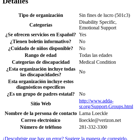
Detalles
Tipo de organización
Sin fines de lucro (501c3)
Disability Specific,
Categorías
Emotional Support
¿Se ofrecen servicios en Español?
Yes
¿Tienen boletín informativo?
No
¿Cuidado de niños disponible?
No
Rango de edad
Todas las edades
Categorías de discapacidad
Medical Condition
¿Esta organización incluye todas
No
las discapacidades?
Esta organización incluye estos
diagnósticos específicos
¿Es un grupo de padres estatal?
No
http://www.adda-
Sitio Web
sr.org/Support-Groups.html
Nombre de la persona de contacto
Larna Loeckle
Correo electrónico
lloeckle@verizon.net
Número de teléfono
281-332-3300
¿Descubriste que hay un error? Sugiere la manera de corregirlo.