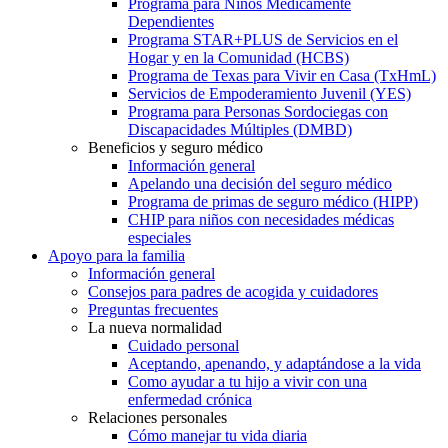
Programa para Niños Médicamente
Dependientes
Programa STAR+PLUS de Servicios en el
Hogar y en la Comunidad (HCBS)
Programa de Texas para Vivir en Casa (TxHmL)
Servicios de Empoderamiento Juvenil (YES)
Programa para Personas Sordociegas con
Discapacidades Múltiples (DMBD)
Beneficios y seguro médico
Información general
Apelando una decisión del seguro médico
Programa de primas de seguro médico (HIPP)
CHIP para niños con necesidades médicas
especiales
Apoyo para la familia
Información general
Consejos para padres de acogida y cuidadores
Preguntas frecuentes
La nueva normalidad
Cuidado personal
Aceptando, apenando, y adaptándose a la vida
Como ayudar a tu hijo a vivir con una
enfermedad crónica
Relaciones personales
Cómo manejar tu vida diaria