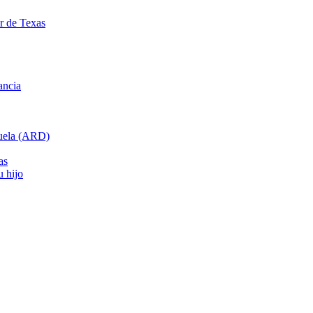
ar de Texas
ancia
cuela (ARD)
as
u hijo