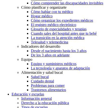
Cómo comprender las discapacidades invisibles
Cómo planificar y organizarte
Cómo hablar con tu médico
Hogar médico
Cómo organizar los expedientes médicos
El registro médico electrónico
Glosario de especialidades y terapias
Cuando sales del hospital antes que tu bebé
La transición en la atención médica
Telesalud y telemedicina
Indicadores del desarrollo
Desde el nacimiento hasta los 3 años
De los 3 años en adelante
Equipo
Equipo y suministros médicos
La tecnología y aparatos de adaptación
Alimentación y salud bucal
Salud bucal
Cuidado dental
Problemas para comer
Trastornos alimentarios
Educación y escuelas
Información general
Derecho a la educación pública
Tipos de escuelas