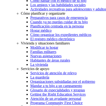
Cómo hablar con el médico de tu hijo
Los amigos y las habilidades sociales
Actividades recreativas para adolescentes y adulto
Cómo planificar y organizarte
Preparativos para casos de emergencia
Cuando ya no puedas cuidar de tu hijo
Planificación centrada en la persona
Hogar médico
Cómo organizar los expedientes médicos
El registro médico electrónico
Vivienda y situaciones familiares
Modificar tu hogar
Familias militares
Nuevas asignaciones
Habitantes de áreas rurales
La vivienda
Servicios de apoyo
Servicios de atención de relevo
La guardería
Organizaciones subsidiadas por el gobierno
Mandar a tu hijo a un campamento
Glosario de especialidades y terapias
Getting the Right Education Services
Atención de un ayudante personal
Programa Community First Choice