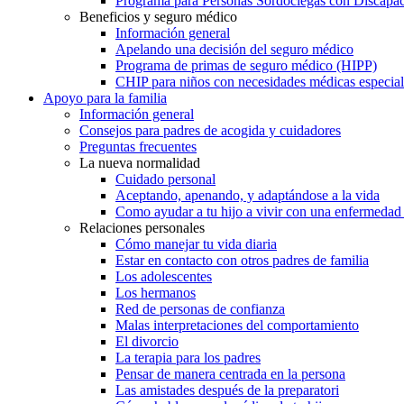
Programa para Personas Sordociegas con Discap
Beneficios y seguro médico
Información general
Apelando una decisión del seguro médico
Programa de primas de seguro médico (HIPP)
CHIP para niños con necesidades médicas especial
Apoyo para la familia
Información general
Consejos para padres de acogida y cuidadores
Preguntas frecuentes
La nueva normalidad
Cuidado personal
Aceptando, apenando, y adaptándose a la vida
Como ayudar a tu hijo a vivir con una enfermedad
Relaciones personales
Cómo manejar tu vida diaria
Estar en contacto con otros padres de familia
Los adolescentes
Los hermanos
Red de personas de confianza
Malas interpretaciones del comportamiento
El divorcio
La terapia para los padres
Pensar de manera centrada en la persona
Las amistades después de la preparatori