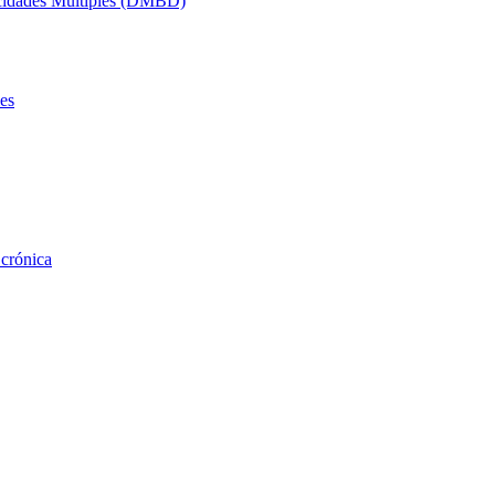
acidades Múltiples (DMBD)
es
 crónica