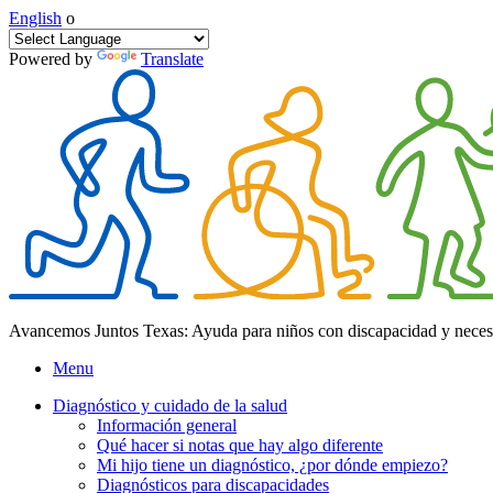
English
o
Powered by
Translate
Avancemos Juntos Texas: Ayuda para niños con discapacidad y neces
Menu
Diagnóstico y cuidado de la salud
Información general
Qué hacer si notas que hay algo diferente
Mi hijo tiene un diagnóstico, ¿por dónde empiezo?
Diagnósticos para discapacidades