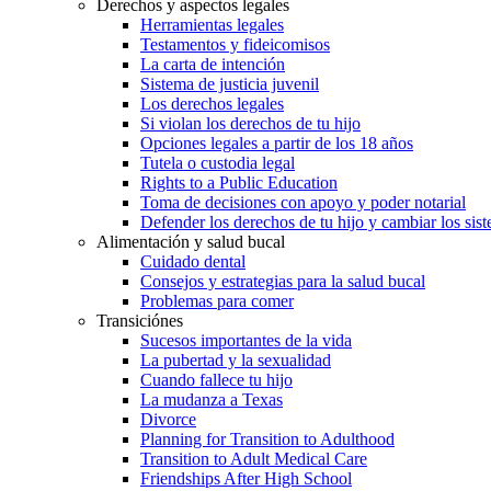
Derechos y aspectos legales
Herramientas legales
Testamentos y fideicomisos
La carta de intención
Sistema de justicia juvenil
Los derechos legales
Si violan los derechos de tu hijo
Opciones legales a partir de los 18 años
Tutela o custodia legal
Rights to a Public Education
Toma de decisiones con apoyo y poder notarial
Defender los derechos de tu hijo y cambiar los sis
Alimentación y salud bucal
Cuidado dental
Consejos y estrategias para la salud bucal
Problemas para comer
Transiciónes
Sucesos importantes de la vida
La pubertad y la sexualidad
Cuando fallece tu hijo
La mudanza a Texas
Divorce
Planning for Transition to Adulthood
Transition to Adult Medical Care
Friendships After High School