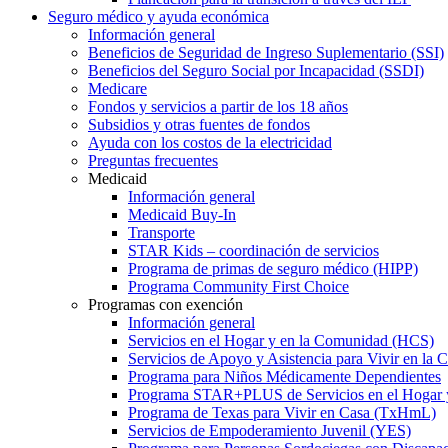
Seguro médico y ayuda económica
Información general
Beneficios de Seguridad de Ingreso Suplementario (SSI)
Beneficios del Seguro Social por Incapacidad (SSDI)
Medicare
Fondos y servicios a partir de los 18 años
Subsidios y otras fuentes de fondos
Ayuda con los costos de la electricidad
Preguntas frecuentes
Medicaid
Información general
Medicaid Buy-In
Transporte
STAR Kids – coordinación de servicios
Programa de primas de seguro médico (HIPP)
Programa Community First Choice
Programas con exención
Información general
Servicios en el Hogar y en la Comunidad (HCS)
Servicios de Apoyo y Asistencia para Vivir en l
Programa para Niños Médicamente Dependientes
Programa STAR+PLUS de Servicios en el Hogar
Programa de Texas para Vivir en Casa (TxHmL)
Servicios de Empoderamiento Juvenil (YES)