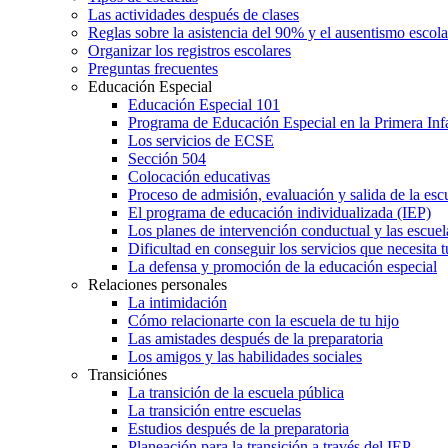
Las actividades después de clases
Reglas sobre la asistencia del 90% y el ausentismo escol
Organizar los registros escolares
Preguntas frecuentes
Educación Especial
Educación Especial 101
Programa de Educación Especial en la Primera Inf
Los servicios de ECSE
Sección 504
Colocación educativas
Proceso de admisión, evaluación y salida de la es
El programa de educación individualizada (IEP)
Los planes de intervención conductual y las escuel
Dificultad en conseguir los servicios que necesita t
La defensa y promoción de la educación especial
Relaciones personales
La intimidación
Cómo relacionarte con la escuela de tu hijo
Las amistades después de la preparatoria
Los amigos y las habilidades sociales
Transiciónes
La transición de la escuela pública
La transición entre escuelas
Estudios después de la preparatoria
Planeación para la transición a través del IEP