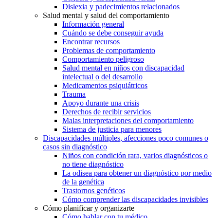
Dislexia y padecimientos relacionados
Salud mental y salud del comportamiento
Información general
Cuándo se debe conseguir ayuda
Encontrar recursos
Problemas de comportamiento
Comportamiento peligroso
Salud mental en niños con discapacidad
intelectual o del desarrollo
Medicamentos psiquiátricos
Trauma
Apoyo durante una crisis
Derechos de recibir servicios
Malas interpretaciones del comportamiento
Sistema de justicia para menores
Discapacidades múltiples, afecciones poco comunes o
casos sin diagnóstico
Niños con condición rara, varios diagnósticos o
no tiene diagnóstico
La odisea para obtener un diagnóstico por medio
de la genética
Trastornos genéticos
Cómo comprender las discapacidades invisibles
Cómo planificar y organizarte
Cómo hablar con tu médico