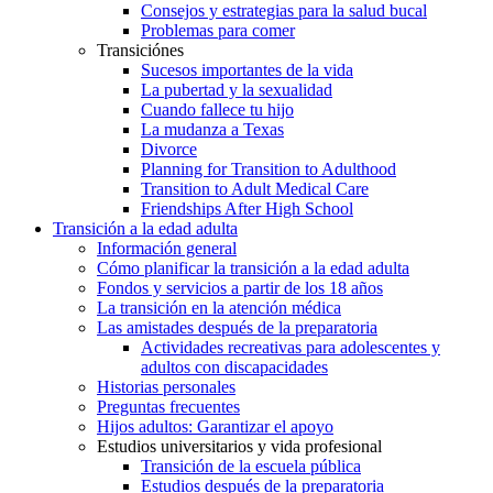
Consejos y estrategias para la salud bucal
Problemas para comer
Transiciónes
Sucesos importantes de la vida
La pubertad y la sexualidad
Cuando fallece tu hijo
La mudanza a Texas
Divorce
Planning for Transition to Adulthood
Transition to Adult Medical Care
Friendships After High School
Transición a la edad adulta
Información general
Cómo planificar la transición a la edad adulta
Fondos y servicios a partir de los 18 años
La transición en la atención médica
Las amistades después de la preparatoria
Actividades recreativas para adolescentes y
adultos con discapacidades
Historias personales
Preguntas frecuentes
Hijos adultos: Garantizar el apoyo
Estudios universitarios y vida profesional
Transición de la escuela pública
Estudios después de la preparatoria