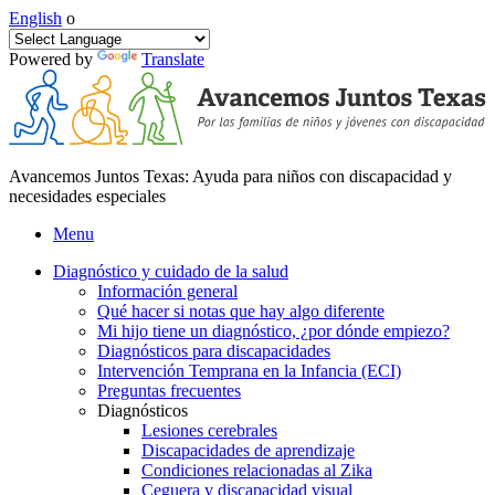
English
o
Powered by
Translate
Avancemos Juntos Texas: Ayuda para niños con discapacidad y
necesidades especiales
Menu
Diagnóstico y cuidado de la salud
Información general
Qué hacer si notas que hay algo diferente
Mi hijo tiene un diagnóstico, ¿por dónde empiezo?
Diagnósticos para discapacidades
Intervención Temprana en la Infancia (ECI)
Preguntas frecuentes
Diagnósticos
Lesiones cerebrales
Discapacidades de aprendizaje
Condiciones relacionadas al Zika
Ceguera y discapacidad visual