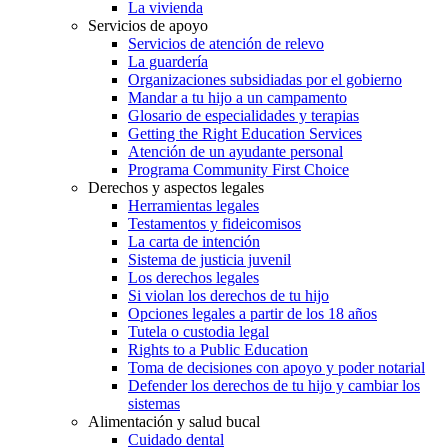
La vivienda
Servicios de apoyo
Servicios de atención de relevo
La guardería
Organizaciones subsidiadas por el gobierno
Mandar a tu hijo a un campamento
Glosario de especialidades y terapias
Getting the Right Education Services
Atención de un ayudante personal
Programa Community First Choice
Derechos y aspectos legales
Herramientas legales
Testamentos y fideicomisos
La carta de intención
Sistema de justicia juvenil
Los derechos legales
Si violan los derechos de tu hijo
Opciones legales a partir de los 18 años
Tutela o custodia legal
Rights to a Public Education
Toma de decisiones con apoyo y poder notarial
Defender los derechos de tu hijo y cambiar los
sistemas
Alimentación y salud bucal
Cuidado dental