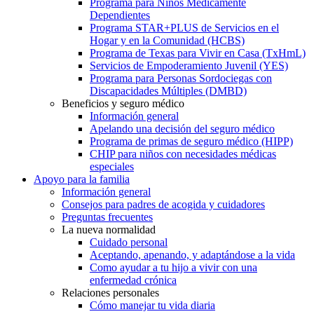
Programa para Niños Médicamente
Dependientes
Programa STAR+PLUS de Servicios en el
Hogar y en la Comunidad (HCBS)
Programa de Texas para Vivir en Casa (TxHmL)
Servicios de Empoderamiento Juvenil (YES)
Programa para Personas Sordociegas con
Discapacidades Múltiples (DMBD)
Beneficios y seguro médico
Información general
Apelando una decisión del seguro médico
Programa de primas de seguro médico (HIPP)
CHIP para niños con necesidades médicas
especiales
Apoyo para la familia
Información general
Consejos para padres de acogida y cuidadores
Preguntas frecuentes
La nueva normalidad
Cuidado personal
Aceptando, apenando, y adaptándose a la vida
Como ayudar a tu hijo a vivir con una
enfermedad crónica
Relaciones personales
Cómo manejar tu vida diaria