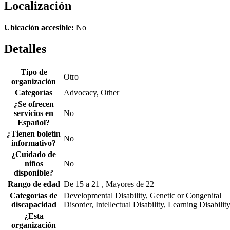
Localización
Ubicación accesible:
No
Detalles
Tipo de
Otro
organización
Categorías
Advocacy, Other
¿Se ofrecen
servicios en
No
Español?
¿Tienen boletín
No
informativo?
¿Cuidado de
niños
No
disponible?
Rango de edad
De 15 a 21 , Mayores de 22
Categorías de
Developmental Disability, Genetic or Congenital
discapacidad
Disorder, Intellectual Disability, Learning Disabilit
¿Esta
organización