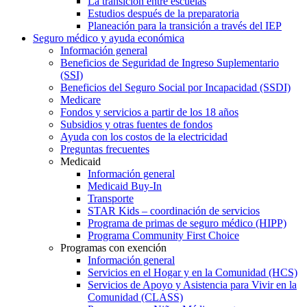
La transición entre escuelas
Estudios después de la preparatoria
Planeación para la transición a través del IEP
Seguro médico y ayuda económica
Información general
Beneficios de Seguridad de Ingreso Suplementario
(SSI)
Beneficios del Seguro Social por Incapacidad (SSDI)
Medicare
Fondos y servicios a partir de los 18 años
Subsidios y otras fuentes de fondos
Ayuda con los costos de la electricidad
Preguntas frecuentes
Medicaid
Información general
Medicaid Buy-In
Transporte
STAR Kids – coordinación de servicios
Programa de primas de seguro médico (HIPP)
Programa Community First Choice
Programas con exención
Información general
Servicios en el Hogar y en la Comunidad (HCS)
Servicios de Apoyo y Asistencia para Vivir en la
Comunidad (CLASS)