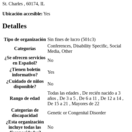
St. Charles , 60174, IL
Ubicación accesible:
Yes
Detalles
Tipo de organización
Sin fines de lucro (501c3)
Conferences, Disability Specific, Social
Categorías
Media, Other
¿Se ofrecen servicios
No
en Español?
¿Tienen boletín
Yes
informativo?
¿Cuidado de niños
No
disponible?
Todas las edades , De recién nacido a 3
Rango de edad
años , De 3 a 5 , De 6 a 11 , De 12 a 14 ,
De 15 a 21 , Mayores de 22
Categorías de
Genetic or Congenital Disorder
discapacidad
¿Esta organización
incluye todas las
No