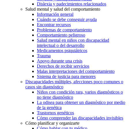
Dislexia y padecimientos relacionados
Salud mental y salud del comportamiento
Información general
Cuándo se debe conseguir ayuda
Encontrar recursos
Problemas de comportamiento
Comportamiento peligroso
Salud mental en niños con discapacidad
intelectual o del desarrollo
Medicamentos psiquiátricos
Trauma
Apoyo durante una crisis
Derechos de recibir servicios
Malas interpretaciones del comportamiento
Sistema de justicia para menores
Discapacidades múltiples, afecciones poco comunes o
casos sin diagnóstico
Niños con condición rara, varios diagnósticos o
no tiene diagnóstico
La odisea para obtener un diagnóstico por medio
de la genética
Trastornos genéticos
Cómo comprender las discapacidades invisibles
Cómo planificar y organizarte
Cómo hablar con tu médico