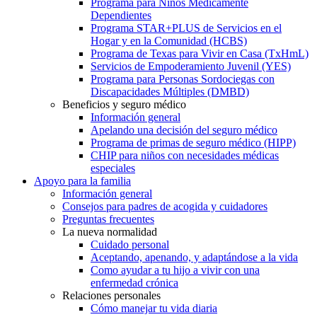
Programa para Niños Médicamente
Dependientes
Programa STAR+PLUS de Servicios en el
Hogar y en la Comunidad (HCBS)
Programa de Texas para Vivir en Casa (TxHmL)
Servicios de Empoderamiento Juvenil (YES)
Programa para Personas Sordociegas con
Discapacidades Múltiples (DMBD)
Beneficios y seguro médico
Información general
Apelando una decisión del seguro médico
Programa de primas de seguro médico (HIPP)
CHIP para niños con necesidades médicas
especiales
Apoyo para la familia
Información general
Consejos para padres de acogida y cuidadores
Preguntas frecuentes
La nueva normalidad
Cuidado personal
Aceptando, apenando, y adaptándose a la vida
Como ayudar a tu hijo a vivir con una
enfermedad crónica
Relaciones personales
Cómo manejar tu vida diaria