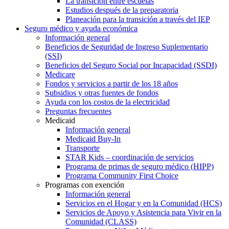
La transición entre escuelas
Estudios después de la preparatoria
Planeación para la transición a través del IEP
Seguro médico y ayuda económica
Información general
Beneficios de Seguridad de Ingreso Suplementario
(SSI)
Beneficios del Seguro Social por Incapacidad (SSDI)
Medicare
Fondos y servicios a partir de los 18 años
Subsidios y otras fuentes de fondos
Ayuda con los costos de la electricidad
Preguntas frecuentes
Medicaid
Información general
Medicaid Buy-In
Transporte
STAR Kids – coordinación de servicios
Programa de primas de seguro médico (HIPP)
Programa Community First Choice
Programas con exención
Información general
Servicios en el Hogar y en la Comunidad (HCS)
Servicios de Apoyo y Asistencia para Vivir en la
Comunidad (CLASS)