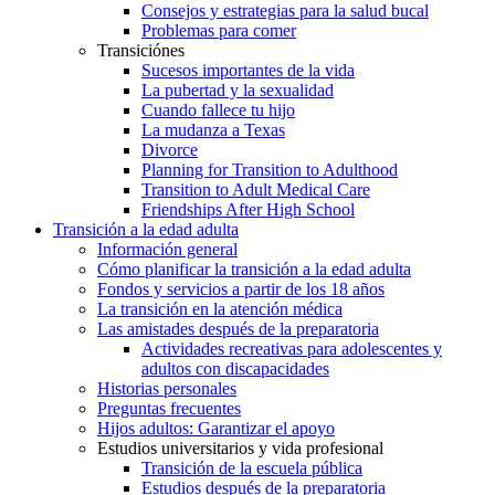
Consejos y estrategias para la salud bucal
Problemas para comer
Transiciónes
Sucesos importantes de la vida
La pubertad y la sexualidad
Cuando fallece tu hijo
La mudanza a Texas
Divorce
Planning for Transition to Adulthood
Transition to Adult Medical Care
Friendships After High School
Transición a la edad adulta
Información general
Cómo planificar la transición a la edad adulta
Fondos y servicios a partir de los 18 años
La transición en la atención médica
Las amistades después de la preparatoria
Actividades recreativas para adolescentes y
adultos con discapacidades
Historias personales
Preguntas frecuentes
Hijos adultos: Garantizar el apoyo
Estudios universitarios y vida profesional
Transición de la escuela pública
Estudios después de la preparatoria