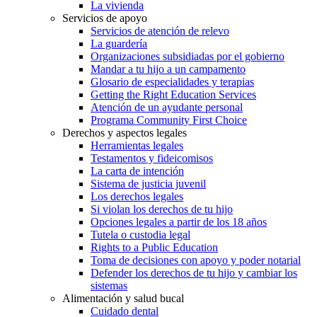
La vivienda
Servicios de apoyo
Servicios de atención de relevo
La guardería
Organizaciones subsidiadas por el gobierno
Mandar a tu hijo a un campamento
Glosario de especialidades y terapias
Getting the Right Education Services
Atención de un ayudante personal
Programa Community First Choice
Derechos y aspectos legales
Herramientas legales
Testamentos y fideicomisos
La carta de intención
Sistema de justicia juvenil
Los derechos legales
Si violan los derechos de tu hijo
Opciones legales a partir de los 18 años
Tutela o custodia legal
Rights to a Public Education
Toma de decisiones con apoyo y poder notarial
Defender los derechos de tu hijo y cambiar los
sistemas
Alimentación y salud bucal
Cuidado dental