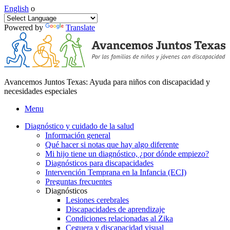
English
o
Powered by
Translate
Avancemos Juntos Texas: Ayuda para niños con discapacidad y
necesidades especiales
Menu
Diagnóstico y cuidado de la salud
Información general
Qué hacer si notas que hay algo diferente
Mi hijo tiene un diagnóstico, ¿por dónde empiezo?
Diagnósticos para discapacidades
Intervención Temprana en la Infancia (ECI)
Preguntas frecuentes
Diagnósticos
Lesiones cerebrales
Discapacidades de aprendizaje
Condiciones relacionadas al Zika
Ceguera y discapacidad visual