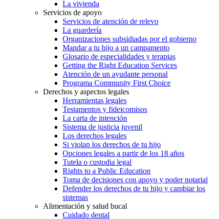
La vivienda
Servicios de apoyo
Servicios de atención de relevo
La guardería
Organizaciones subsidiadas por el gobierno
Mandar a tu hijo a un campamento
Glosario de especialidades y terapias
Getting the Right Education Services
Atención de un ayudante personal
Programa Community First Choice
Derechos y aspectos legales
Herramientas legales
Testamentos y fideicomisos
La carta de intención
Sistema de justicia juvenil
Los derechos legales
Si violan los derechos de tu hijo
Opciones legales a partir de los 18 años
Tutela o custodia legal
Rights to a Public Education
Toma de decisiones con apoyo y poder notarial
Defender los derechos de tu hijo y cambiar los
sistemas
Alimentación y salud bucal
Cuidado dental