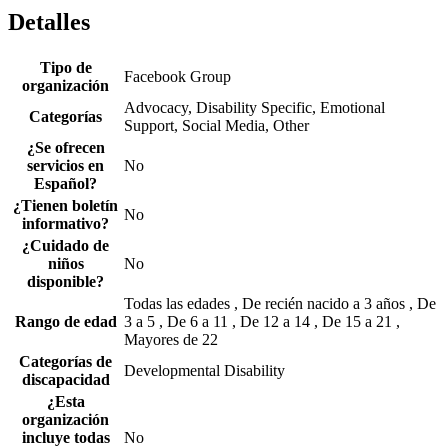
Detalles
Tipo de
Facebook Group
organización
Advocacy, Disability Specific, Emotional
Categorías
Support, Social Media, Other
¿Se ofrecen
servicios en
No
Español?
¿Tienen boletín
No
informativo?
¿Cuidado de
niños
No
disponible?
Todas las edades , De recién nacido a 3 años , De
Rango de edad
3 a 5 , De 6 a 11 , De 12 a 14 , De 15 a 21 ,
Mayores de 22
Categorías de
Developmental Disability
discapacidad
¿Esta
organización
incluye todas
No