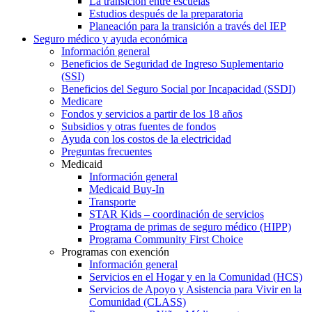
La transición entre escuelas
Estudios después de la preparatoria
Planeación para la transición a través del IEP
Seguro médico y ayuda económica
Información general
Beneficios de Seguridad de Ingreso Suplementario
(SSI)
Beneficios del Seguro Social por Incapacidad (SSDI)
Medicare
Fondos y servicios a partir de los 18 años
Subsidios y otras fuentes de fondos
Ayuda con los costos de la electricidad
Preguntas frecuentes
Medicaid
Información general
Medicaid Buy-In
Transporte
STAR Kids – coordinación de servicios
Programa de primas de seguro médico (HIPP)
Programa Community First Choice
Programas con exención
Información general
Servicios en el Hogar y en la Comunidad (HCS)
Servicios de Apoyo y Asistencia para Vivir en la
Comunidad (CLASS)