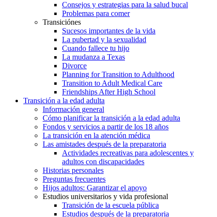
Consejos y estrategias para la salud bucal
Problemas para comer
Transiciónes
Sucesos importantes de la vida
La pubertad y la sexualidad
Cuando fallece tu hijo
La mudanza a Texas
Divorce
Planning for Transition to Adulthood
Transition to Adult Medical Care
Friendships After High School
Transición a la edad adulta
Información general
Cómo planificar la transición a la edad adulta
Fondos y servicios a partir de los 18 años
La transición en la atención médica
Las amistades después de la preparatoria
Actividades recreativas para adolescentes y
adultos con discapacidades
Historias personales
Preguntas frecuentes
Hijos adultos: Garantizar el apoyo
Estudios universitarios y vida profesional
Transición de la escuela pública
Estudios después de la preparatoria