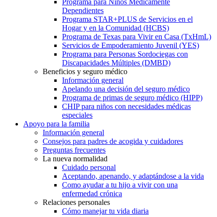
Programa para Niños Médicamente
Dependientes
Programa STAR+PLUS de Servicios en el
Hogar y en la Comunidad (HCBS)
Programa de Texas para Vivir en Casa (TxHmL)
Servicios de Empoderamiento Juvenil (YES)
Programa para Personas Sordociegas con
Discapacidades Múltiples (DMBD)
Beneficios y seguro médico
Información general
Apelando una decisión del seguro médico
Programa de primas de seguro médico (HIPP)
CHIP para niños con necesidades médicas
especiales
Apoyo para la familia
Información general
Consejos para padres de acogida y cuidadores
Preguntas frecuentes
La nueva normalidad
Cuidado personal
Aceptando, apenando, y adaptándose a la vida
Como ayudar a tu hijo a vivir con una
enfermedad crónica
Relaciones personales
Cómo manejar tu vida diaria