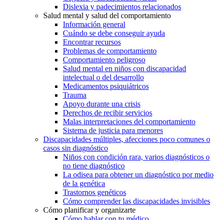
Dislexia y padecimientos relacionados
Salud mental y salud del comportamiento
Información general
Cuándo se debe conseguir ayuda
Encontrar recursos
Problemas de comportamiento
Comportamiento peligroso
Salud mental en niños con discapacidad
intelectual o del desarrollo
Medicamentos psiquiátricos
Trauma
Apoyo durante una crisis
Derechos de recibir servicios
Malas interpretaciones del comportamiento
Sistema de justicia para menores
Discapacidades múltiples, afecciones poco comunes o
casos sin diagnóstico
Niños con condición rara, varios diagnósticos o
no tiene diagnóstico
La odisea para obtener un diagnóstico por medio
de la genética
Trastornos genéticos
Cómo comprender las discapacidades invisibles
Cómo planificar y organizarte
Cómo hablar con tu médico