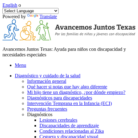
English
o
Powered by
Translate
Avancemos Juntos Texas: Ayuda para niños con discapacidad y
necesidades especiales
Menu
Diagnóstico y cuidado de la salud
Información general
Qué hacer si notas que hay algo diferente
Mi hijo tiene un diagnóstico, ¿por dónde empiezo?
Diagnósticos para discapacidades
Intervención Temprana en la Infancia (ECI)
Preguntas frecuentes
Diagnósticos
Lesiones cerebrales
Discapacidades de aprendizaje
Condiciones relacionadas al Zika
Ceguera y discapacidad visual