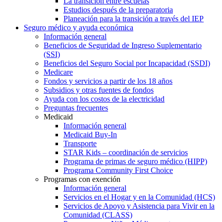
La transición entre escuelas
Estudios después de la preparatoria
Planeación para la transición a través del IEP
Seguro médico y ayuda económica
Información general
Beneficios de Seguridad de Ingreso Suplementario
(SSI)
Beneficios del Seguro Social por Incapacidad (SSDI)
Medicare
Fondos y servicios a partir de los 18 años
Subsidios y otras fuentes de fondos
Ayuda con los costos de la electricidad
Preguntas frecuentes
Medicaid
Información general
Medicaid Buy-In
Transporte
STAR Kids – coordinación de servicios
Programa de primas de seguro médico (HIPP)
Programa Community First Choice
Programas con exención
Información general
Servicios en el Hogar y en la Comunidad (HCS)
Servicios de Apoyo y Asistencia para Vivir en la
Comunidad (CLASS)