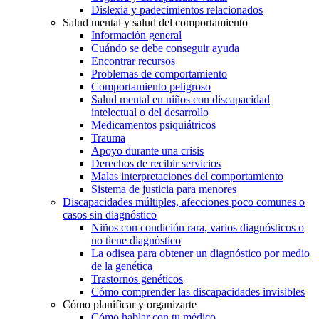
Dislexia y padecimientos relacionados
Salud mental y salud del comportamiento
Información general
Cuándo se debe conseguir ayuda
Encontrar recursos
Problemas de comportamiento
Comportamiento peligroso
Salud mental en niños con discapacidad
intelectual o del desarrollo
Medicamentos psiquiátricos
Trauma
Apoyo durante una crisis
Derechos de recibir servicios
Malas interpretaciones del comportamiento
Sistema de justicia para menores
Discapacidades múltiples, afecciones poco comunes o
casos sin diagnóstico
Niños con condición rara, varios diagnósticos o
no tiene diagnóstico
La odisea para obtener un diagnóstico por medio
de la genética
Trastornos genéticos
Cómo comprender las discapacidades invisibles
Cómo planificar y organizarte
Cómo hablar con tu médico