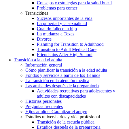
Consejos y estrategias para la salud bucal
Problemas para comer
Transiciónes
Sucesos importantes de la vida
La pubertad y la sexualidad
Cuando fallece tu hijo
La mudanza a Texas
Divorce
Planning for Transition to Adulthood
Transition to Adult Medical Care
Friendships After High School
Transición a la edad adulta
Información general
Cómo planificar la transición a la edad adulta
Fondos y servicios a partir de los 18 años
La transición en la atención médica
Las amistades después de la preparatoria
Actividades recreativas para adolescentes y
adultos con discapacidades
Historias personales
Preguntas frecuentes
Hijos adultos: Garantizar el apoyo
Estudios universitarios y vida profesional
Transición de la escuela pública
Estudios después de la preparatoria