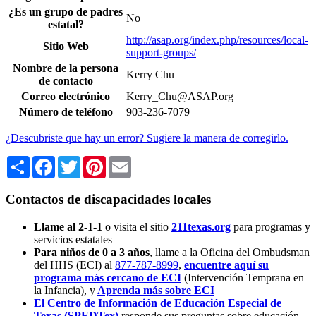
¿Es un grupo de padres
No
estatal?
http://asap.org/index.php/resources/local-
Sitio Web
support-groups/
Nombre de la persona
Kerry Chu
de contacto
Correo electrónico
Kerry_Chu@ASAP.org
Número de teléfono
903-236-7079
¿Descubriste que hay un error? Sugiere la manera de corregirlo.
Share
Facebook
Twitter
Pinterest
Email
Contactos de discapacidades locales
Llame al 2-1-1
o visita el sitio
211texas.org
para programas y
servicios estatales
Para niños de 0 a 3 años
, llame a la Oficina del Ombudsman
del HHS (ECI) al
877-787-8999
,
encuentre aquí su
programa más cercano de ECI
(Intervención Temprana en
la Infancia),
y
Aprenda más sobre ECI
El Centro de Información de Educación Especial de
Texas (SPEDTex)
responde sus preguntas sobre educación