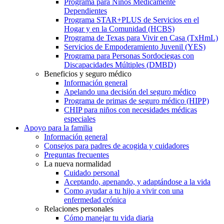
Programa para Niños Médicamente
Dependientes
Programa STAR+PLUS de Servicios en el
Hogar y en la Comunidad (HCBS)
Programa de Texas para Vivir en Casa (TxHmL)
Servicios de Empoderamiento Juvenil (YES)
Programa para Personas Sordociegas con
Discapacidades Múltiples (DMBD)
Beneficios y seguro médico
Información general
Apelando una decisión del seguro médico
Programa de primas de seguro médico (HIPP)
CHIP para niños con necesidades médicas
especiales
Apoyo para la familia
Información general
Consejos para padres de acogida y cuidadores
Preguntas frecuentes
La nueva normalidad
Cuidado personal
Aceptando, apenando, y adaptándose a la vida
Como ayudar a tu hijo a vivir con una
enfermedad crónica
Relaciones personales
Cómo manejar tu vida diaria