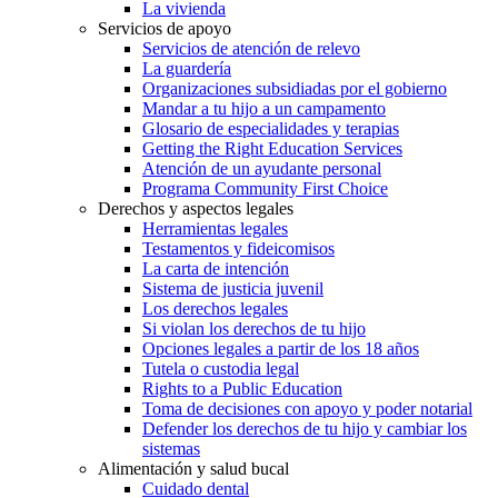
La vivienda
Servicios de apoyo
Servicios de atención de relevo
La guardería
Organizaciones subsidiadas por el gobierno
Mandar a tu hijo a un campamento
Glosario de especialidades y terapias
Getting the Right Education Services
Atención de un ayudante personal
Programa Community First Choice
Derechos y aspectos legales
Herramientas legales
Testamentos y fideicomisos
La carta de intención
Sistema de justicia juvenil
Los derechos legales
Si violan los derechos de tu hijo
Opciones legales a partir de los 18 años
Tutela o custodia legal
Rights to a Public Education
Toma de decisiones con apoyo y poder notarial
Defender los derechos de tu hijo y cambiar los
sistemas
Alimentación y salud bucal
Cuidado dental