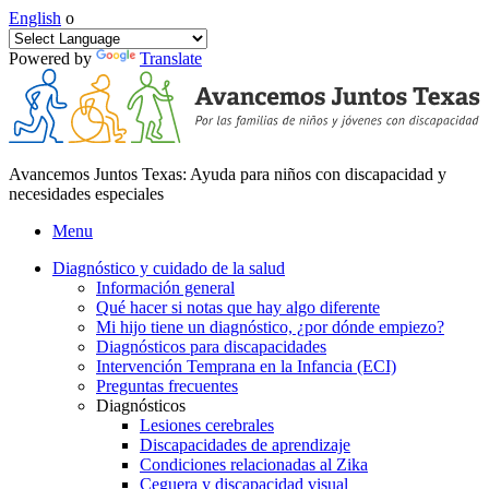
English
o
Powered by
Translate
Avancemos Juntos Texas: Ayuda para niños con discapacidad y
necesidades especiales
Menu
Diagnóstico y cuidado de la salud
Información general
Qué hacer si notas que hay algo diferente
Mi hijo tiene un diagnóstico, ¿por dónde empiezo?
Diagnósticos para discapacidades
Intervención Temprana en la Infancia (ECI)
Preguntas frecuentes
Diagnósticos
Lesiones cerebrales
Discapacidades de aprendizaje
Condiciones relacionadas al Zika
Ceguera y discapacidad visual