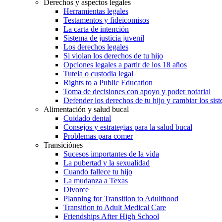
Derechos y aspectos legales
Herramientas legales
Testamentos y fideicomisos
La carta de intención
Sistema de justicia juvenil
Los derechos legales
Si violan los derechos de tu hijo
Opciones legales a partir de los 18 años
Tutela o custodia legal
Rights to a Public Education
Toma de decisiones con apoyo y poder notarial
Defender los derechos de tu hijo y cambiar los sis
Alimentación y salud bucal
Cuidado dental
Consejos y estrategias para la salud bucal
Problemas para comer
Transiciónes
Sucesos importantes de la vida
La pubertad y la sexualidad
Cuando fallece tu hijo
La mudanza a Texas
Divorce
Planning for Transition to Adulthood
Transition to Adult Medical Care
Friendships After High School