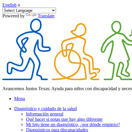
English
o
Powered by
Translate
Avancemos Juntos Texas: Ayuda para niños con discapacidad y neces
Menu
Diagnóstico y cuidado de la salud
Información general
Qué hacer si notas que hay algo diferente
Mi hijo tiene un diagnóstico, ¿por dónde empiezo?
Diagnósticos para discapacidades