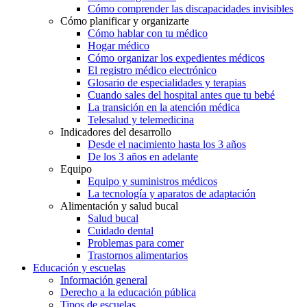
Cómo comprender las discapacidades invisibles
Cómo planificar y organizarte
Cómo hablar con tu médico
Hogar médico
Cómo organizar los expedientes médicos
El registro médico electrónico
Glosario de especialidades y terapias
Cuando sales del hospital antes que tu bebé
La transición en la atención médica
Telesalud y telemedicina
Indicadores del desarrollo
Desde el nacimiento hasta los 3 años
De los 3 años en adelante
Equipo
Equipo y suministros médicos
La tecnología y aparatos de adaptación
Alimentación y salud bucal
Salud bucal
Cuidado dental
Problemas para comer
Trastornos alimentarios
Educación y escuelas
Información general
Derecho a la educación pública
Tipos de escuelas