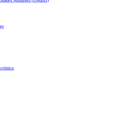
acidades Múltiples (DMBD)
es
 crónica