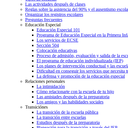
Las actividades después de clases
Reglas sobre la asistencia del 90% y el ausentismo escol
Organizar los registros escolares
Preguntas frecuentes
Educación Especial
Educación Especial 101
Programa de Educación Especial en la Primera Inf
Los servicios de ECSE
Sección 504
Colocación educativas
Proceso de admisión, evaluación y salida de la es
El programa de educación individualizada (IEP)
Los planes de intervención conductual y las escuel
Dificultad en conseguir los servicios que necesita t
La defensa y promoción de la educación especial
Relaciones personales
La intimidación
Cómo relacionarte con la escuela de tu hijo
Las amistades después de la preparatoria
Los amigos y las habilidades sociales
Transiciónes
La transición de la escuela pública
La transición entre escuelas
Estudios después de la preparatoria
Planeación para la transición a través del IEP