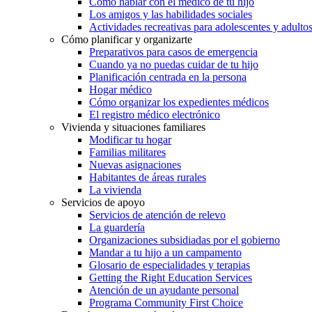
Cómo hablar con el médico de tu hijo
Los amigos y las habilidades sociales
Actividades recreativas para adolescentes y adulto
Cómo planificar y organizarte
Preparativos para casos de emergencia
Cuando ya no puedas cuidar de tu hijo
Planificación centrada en la persona
Hogar médico
Cómo organizar los expedientes médicos
El registro médico electrónico
Vivienda y situaciones familiares
Modificar tu hogar
Familias militares
Nuevas asignaciones
Habitantes de áreas rurales
La vivienda
Servicios de apoyo
Servicios de atención de relevo
La guardería
Organizaciones subsidiadas por el gobierno
Mandar a tu hijo a un campamento
Glosario de especialidades y terapias
Getting the Right Education Services
Atención de un ayudante personal
Programa Community First Choice