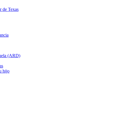
ar de Texas
ancia
cuela (ARD)
as
u hijo