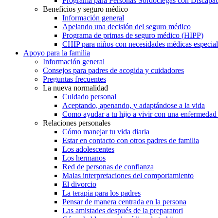
Programa para Personas Sordociegas con Discap
Beneficios y seguro médico
Información general
Apelando una decisión del seguro médico
Programa de primas de seguro médico (HIPP)
CHIP para niños con necesidades médicas especial
Apoyo para la familia
Información general
Consejos para padres de acogida y cuidadores
Preguntas frecuentes
La nueva normalidad
Cuidado personal
Aceptando, apenando, y adaptándose a la vida
Como ayudar a tu hijo a vivir con una enfermedad
Relaciones personales
Cómo manejar tu vida diaria
Estar en contacto con otros padres de familia
Los adolescentes
Los hermanos
Red de personas de confianza
Malas interpretaciones del comportamiento
El divorcio
La terapia para los padres
Pensar de manera centrada en la persona
Las amistades después de la preparatori