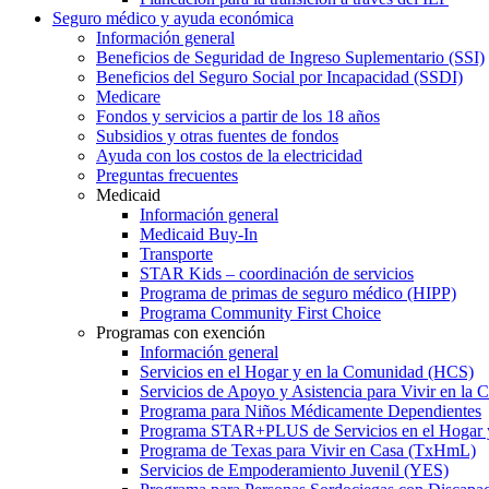
Seguro médico y ayuda económica
Información general
Beneficios de Seguridad de Ingreso Suplementario (SSI)
Beneficios del Seguro Social por Incapacidad (SSDI)
Medicare
Fondos y servicios a partir de los 18 años
Subsidios y otras fuentes de fondos
Ayuda con los costos de la electricidad
Preguntas frecuentes
Medicaid
Información general
Medicaid Buy-In
Transporte
STAR Kids – coordinación de servicios
Programa de primas de seguro médico (HIPP)
Programa Community First Choice
Programas con exención
Información general
Servicios en el Hogar y en la Comunidad (HCS)
Servicios de Apoyo y Asistencia para Vivir en l
Programa para Niños Médicamente Dependientes
Programa STAR+PLUS de Servicios en el Hogar
Programa de Texas para Vivir en Casa (TxHmL)
Servicios de Empoderamiento Juvenil (YES)