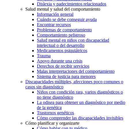
Dislexia y padecimientos relacionados
Salud mental y salud del comportamiento
Información general
Cuándo se debe conseguir ayuda
Encontrar recursos
Problemas de comportamiento
Comportamiento peligroso
Salud mental en niños con discapacidad
intelectual o del desarrollo
Medicamentos psiquiátricos
Trauma
Apoyo durante una crisis
Derechos de recibir servicios
Malas interpretaciones del comportamiento
Sistema de justicia para menores
Discapacidades múltiples, afecciones poco comunes o
casos sin diagnóstico
Niños con condición rara, varios diagnósticos o
no tiene diagnóstico
La odisea para obtener un diagnóstico por medio
de la genética
Trastornos genéticos
Cómo comprender las discapacidades invisibles
Cómo planificar y organizarte
Cómo hablar con tu médico