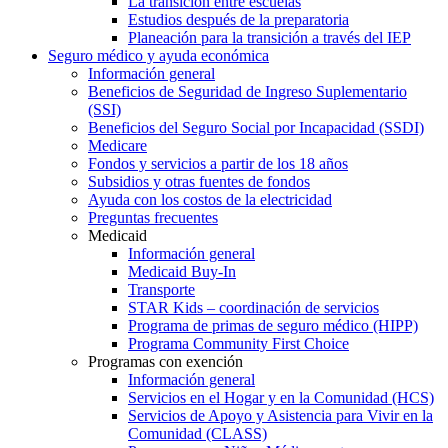
La transición entre escuelas
Estudios después de la preparatoria
Planeación para la transición a través del IEP
Seguro médico y ayuda económica
Información general
Beneficios de Seguridad de Ingreso Suplementario
(SSI)
Beneficios del Seguro Social por Incapacidad (SSDI)
Medicare
Fondos y servicios a partir de los 18 años
Subsidios y otras fuentes de fondos
Ayuda con los costos de la electricidad
Preguntas frecuentes
Medicaid
Información general
Medicaid Buy-In
Transporte
STAR Kids – coordinación de servicios
Programa de primas de seguro médico (HIPP)
Programa Community First Choice
Programas con exención
Información general
Servicios en el Hogar y en la Comunidad (HCS)
Servicios de Apoyo y Asistencia para Vivir en la
Comunidad (CLASS)