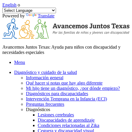
English
o
Powered by
Translate
Avancemos Juntos Texas: Ayuda para niños con discapacidad y
necesidades especiales
Menu
Diagnóstico y cuidado de la salud
Información general
Qué hacer si notas que hay algo diferente
Mi hijo tiene un diagnóstico, ¿por dónde empiezo?
Diagnósticos para discapacidades
Intervención Temprana en la Infancia (ECI)
Preguntas frecuentes
Diagnósticos
Lesiones cerebrales
Discapacidades de aprendizaje
Condiciones relacionadas al Zika
Ceguera y discapacidad visual