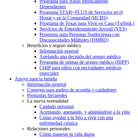
Programa para Niños Médicamente
Dependientes
Programa STAR+PLUS de Servicios en el
Hogar y en la Comunidad (HCBS)
Programa de Texas para Vivir en Casa (TxHmL)
Servicios de Empoderamiento Juvenil (YES)
Programa para Personas Sordociegas con
Discapacidades Múltiples (DMBD)
Beneficios y seguro médico
Información general
Apelando una decisión del seguro médico
Programa de primas de seguro médico (HIPP)
CHIP para niños con necesidades médicas
especiales
Apoyo para la familia
Información general
Consejos para padres de acogida y cuidadores
Preguntas frecuentes
La nueva normalidad
Cuidado personal
Aceptando, apenando, y adaptándose a la vida
Como ayudar a tu hijo a vivir con una
enfermedad crónica
Relaciones personales
Cómo manejar tu vida diaria