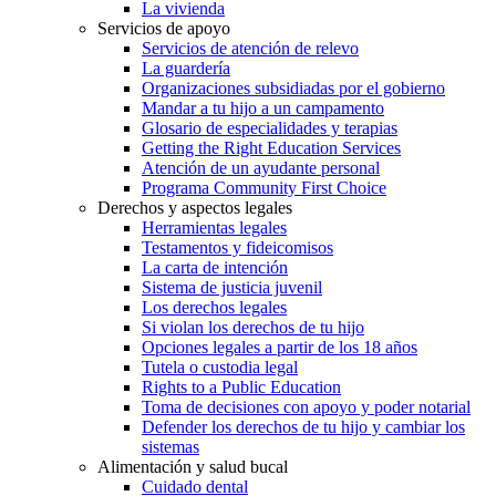
La vivienda
Servicios de apoyo
Servicios de atención de relevo
La guardería
Organizaciones subsidiadas por el gobierno
Mandar a tu hijo a un campamento
Glosario de especialidades y terapias
Getting the Right Education Services
Atención de un ayudante personal
Programa Community First Choice
Derechos y aspectos legales
Herramientas legales
Testamentos y fideicomisos
La carta de intención
Sistema de justicia juvenil
Los derechos legales
Si violan los derechos de tu hijo
Opciones legales a partir de los 18 años
Tutela o custodia legal
Rights to a Public Education
Toma de decisiones con apoyo y poder notarial
Defender los derechos de tu hijo y cambiar los
sistemas
Alimentación y salud bucal
Cuidado dental