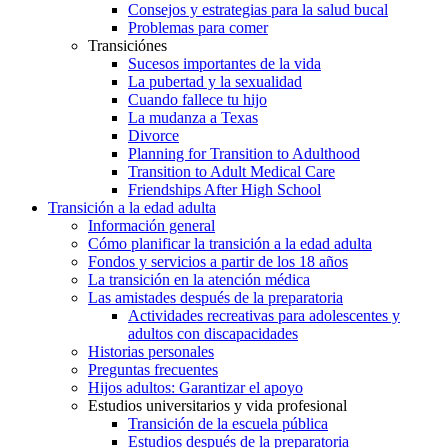
Consejos y estrategias para la salud bucal
Problemas para comer
Transiciónes
Sucesos importantes de la vida
La pubertad y la sexualidad
Cuando fallece tu hijo
La mudanza a Texas
Divorce
Planning for Transition to Adulthood
Transition to Adult Medical Care
Friendships After High School
Transición a la edad adulta
Información general
Cómo planificar la transición a la edad adulta
Fondos y servicios a partir de los 18 años
La transición en la atención médica
Las amistades después de la preparatoria
Actividades recreativas para adolescentes y
adultos con discapacidades
Historias personales
Preguntas frecuentes
Hijos adultos: Garantizar el apoyo
Estudios universitarios y vida profesional
Transición de la escuela pública
Estudios después de la preparatoria