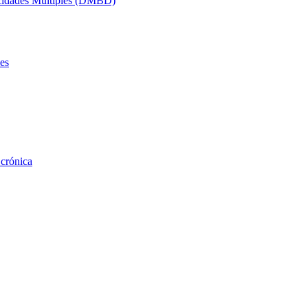
acidades Múltiples (DMBD)
es
 crónica