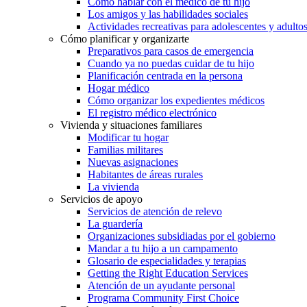
Cómo hablar con el médico de tu hijo
Los amigos y las habilidades sociales
Actividades recreativas para adolescentes y adulto
Cómo planificar y organizarte
Preparativos para casos de emergencia
Cuando ya no puedas cuidar de tu hijo
Planificación centrada en la persona
Hogar médico
Cómo organizar los expedientes médicos
El registro médico electrónico
Vivienda y situaciones familiares
Modificar tu hogar
Familias militares
Nuevas asignaciones
Habitantes de áreas rurales
La vivienda
Servicios de apoyo
Servicios de atención de relevo
La guardería
Organizaciones subsidiadas por el gobierno
Mandar a tu hijo a un campamento
Glosario de especialidades y terapias
Getting the Right Education Services
Atención de un ayudante personal
Programa Community First Choice