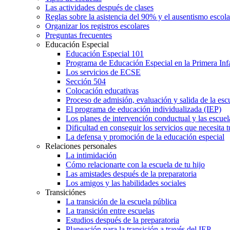
Las actividades después de clases
Reglas sobre la asistencia del 90% y el ausentismo escol
Organizar los registros escolares
Preguntas frecuentes
Educación Especial
Educación Especial 101
Programa de Educación Especial en la Primera Inf
Los servicios de ECSE
Sección 504
Colocación educativas
Proceso de admisión, evaluación y salida de la es
El programa de educación individualizada (IEP)
Los planes de intervención conductual y las escuel
Dificultad en conseguir los servicios que necesita t
La defensa y promoción de la educación especial
Relaciones personales
La intimidación
Cómo relacionarte con la escuela de tu hijo
Las amistades después de la preparatoria
Los amigos y las habilidades sociales
Transiciónes
La transición de la escuela pública
La transición entre escuelas
Estudios después de la preparatoria
Planeación para la transición a través del IEP