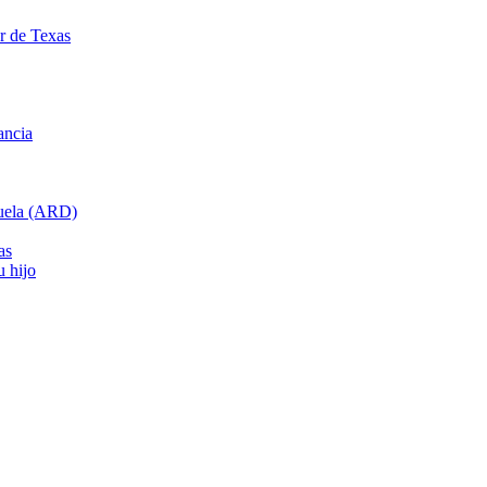
ar de Texas
ancia
cuela (ARD)
as
u hijo