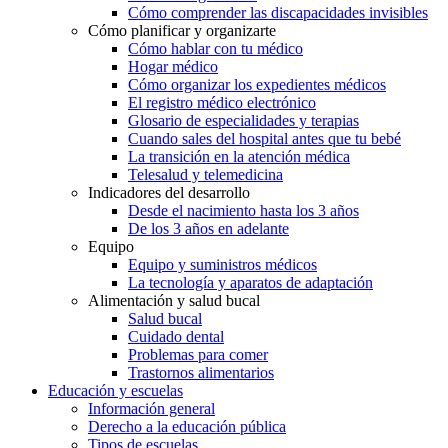
Cómo comprender las discapacidades invisibles
Cómo planificar y organizarte
Cómo hablar con tu médico
Hogar médico
Cómo organizar los expedientes médicos
El registro médico electrónico
Glosario de especialidades y terapias
Cuando sales del hospital antes que tu bebé
La transición en la atención médica
Telesalud y telemedicina
Indicadores del desarrollo
Desde el nacimiento hasta los 3 años
De los 3 años en adelante
Equipo
Equipo y suministros médicos
La tecnología y aparatos de adaptación
Alimentación y salud bucal
Salud bucal
Cuidado dental
Problemas para comer
Trastornos alimentarios
Educación y escuelas
Información general
Derecho a la educación pública
Tipos de escuelas