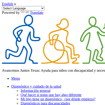
English
o
Powered by
Translate
Avancemos Juntos Texas: Ayuda para niños con discapacidad y neces
Menu
Diagnóstico y cuidado de la salud
Información general
Qué hacer si notas que hay algo diferente
Mi hijo tiene un diagnóstico, ¿por dónde empiezo?
Diagnósticos para discapacidades