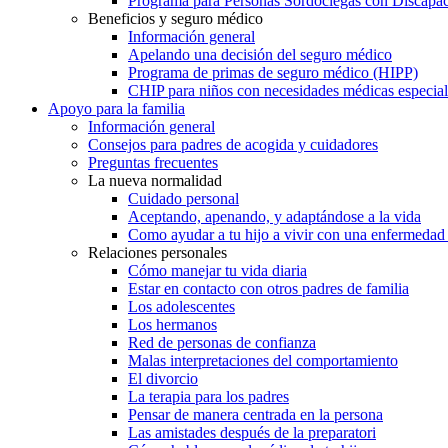
Programa para Personas Sordociegas con Discap
Beneficios y seguro médico
Información general
Apelando una decisión del seguro médico
Programa de primas de seguro médico (HIPP)
CHIP para niños con necesidades médicas especial
Apoyo para la familia
Información general
Consejos para padres de acogida y cuidadores
Preguntas frecuentes
La nueva normalidad
Cuidado personal
Aceptando, apenando, y adaptándose a la vida
Como ayudar a tu hijo a vivir con una enfermedad
Relaciones personales
Cómo manejar tu vida diaria
Estar en contacto con otros padres de familia
Los adolescentes
Los hermanos
Red de personas de confianza
Malas interpretaciones del comportamiento
El divorcio
La terapia para los padres
Pensar de manera centrada en la persona
Las amistades después de la preparatori