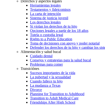
Derechos y aspectos legales
Herramientas legales
Testamentos y fideicomisos
La carta de intención
Sistema de justicia juvenil
Los derechos legales
Si violan los derechos de tu hijo
Opciones legales a partir de los 18 años
Tutela o custodia legal
Rights to a Public Education
Toma de decisiones con apoyo y poder notarial
Defender los derechos de tu hijo y cambiar los sis
Alimentación y salud bucal
Cuidado dental
Consejos y estrategias para la salud bucal
Problemas para comer
Transiciónes
Sucesos importantes de la vida
La pubertad y la sexualidad
Cuando fallece tu hijo
La mudanza a Texas
Divorce
Planning for Transition to Adulthood
Transition to Adult Medical Care
Friendships After High School