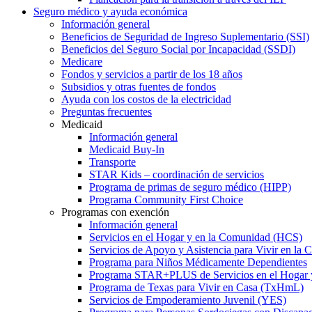
Seguro médico y ayuda económica
Información general
Beneficios de Seguridad de Ingreso Suplementario (SSI)
Beneficios del Seguro Social por Incapacidad (SSDI)
Medicare
Fondos y servicios a partir de los 18 años
Subsidios y otras fuentes de fondos
Ayuda con los costos de la electricidad
Preguntas frecuentes
Medicaid
Información general
Medicaid Buy-In
Transporte
STAR Kids – coordinación de servicios
Programa de primas de seguro médico (HIPP)
Programa Community First Choice
Programas con exención
Información general
Servicios en el Hogar y en la Comunidad (HCS)
Servicios de Apoyo y Asistencia para Vivir en l
Programa para Niños Médicamente Dependientes
Programa STAR+PLUS de Servicios en el Hogar
Programa de Texas para Vivir en Casa (TxHmL)
Servicios de Empoderamiento Juvenil (YES)