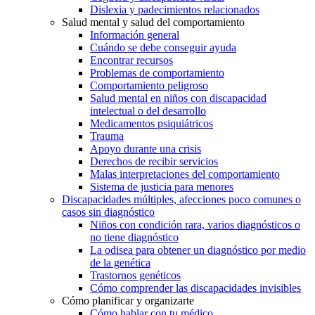
Dislexia y padecimientos relacionados
Salud mental y salud del comportamiento
Información general
Cuándo se debe conseguir ayuda
Encontrar recursos
Problemas de comportamiento
Comportamiento peligroso
Salud mental en niños con discapacidad
intelectual o del desarrollo
Medicamentos psiquiátricos
Trauma
Apoyo durante una crisis
Derechos de recibir servicios
Malas interpretaciones del comportamiento
Sistema de justicia para menores
Discapacidades múltiples, afecciones poco comunes o
casos sin diagnóstico
Niños con condición rara, varios diagnósticos o
no tiene diagnóstico
La odisea para obtener un diagnóstico por medio
de la genética
Trastornos genéticos
Cómo comprender las discapacidades invisibles
Cómo planificar y organizarte
Cómo hablar con tu médico