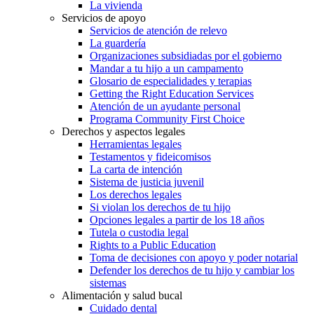
La vivienda
Servicios de apoyo
Servicios de atención de relevo
La guardería
Organizaciones subsidiadas por el gobierno
Mandar a tu hijo a un campamento
Glosario de especialidades y terapias
Getting the Right Education Services
Atención de un ayudante personal
Programa Community First Choice
Derechos y aspectos legales
Herramientas legales
Testamentos y fideicomisos
La carta de intención
Sistema de justicia juvenil
Los derechos legales
Si violan los derechos de tu hijo
Opciones legales a partir de los 18 años
Tutela o custodia legal
Rights to a Public Education
Toma de decisiones con apoyo y poder notarial
Defender los derechos de tu hijo y cambiar los
sistemas
Alimentación y salud bucal
Cuidado dental