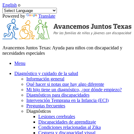
English
o
Powered by
Translate
Avancemos Juntos Texas: Ayuda para niños con discapacidad y
necesidades especiales
Menu
Diagnóstico y cuidado de la salud
Información general
Qué hacer si notas que hay algo diferente
Mi hijo tiene un diagnóstico, ¿por dónde empiezo?
Diagnósticos para discapacidades
Intervención Temprana en la Infancia (ECI)
Preguntas frecuentes
Diagnósticos
Lesiones cerebrales
Discapacidades de aprendizaje
Condiciones relacionadas al Zika
Ceguera y discapacidad visual