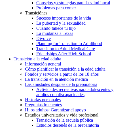
Consejos y estrategias para la salud bucal
Problemas para comer
Transiciónes
Sucesos importantes de la vida
La pubertad y la sexualidad
Cuando fallece tu hijo
La mudanza a Texas
Divorce
Planning for Transition to Adulthood
Transition to Adult Medical Care
Friendships After High School
Transición a la edad adulta
Información general
Cómo planificar la transición a la edad adulta
Fondos y servicios a partir de los 18 años
La transición en la atención médica
Las amistades después de la preparatoria
Actividades recreativas para adolescentes y
adultos con discapacidades
Historias personales
Preguntas frecuentes
Hijos adultos: Garantizar el apoyo
Estudios universitarios y vida profesional
Transición de la escuela pública
Estudios después de la preparatoria