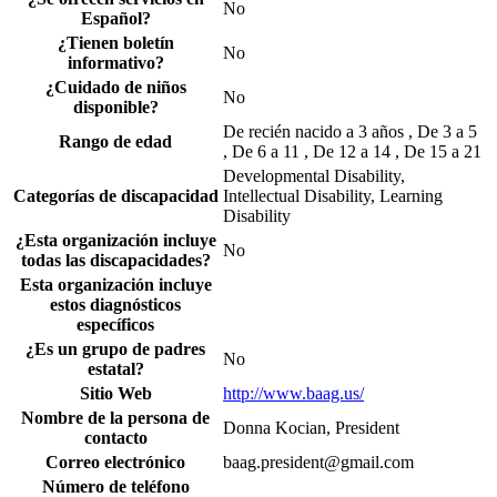
No
Español?
¿Tienen boletín
No
informativo?
¿Cuidado de niños
No
disponible?
De recién nacido a 3 años , De 3 a 5
Rango de edad
, De 6 a 11 , De 12 a 14 , De 15 a 21
Developmental Disability,
Categorías de discapacidad
Intellectual Disability, Learning
Disability
¿Esta organización incluye
No
todas las discapacidades?
Esta organización incluye
estos diagnósticos
específicos
¿Es un grupo de padres
No
estatal?
Sitio Web
http://www.baag.us/
Nombre de la persona de
Donna Kocian, President
contacto
Correo electrónico
baag.president@gmail.com
Número de teléfono