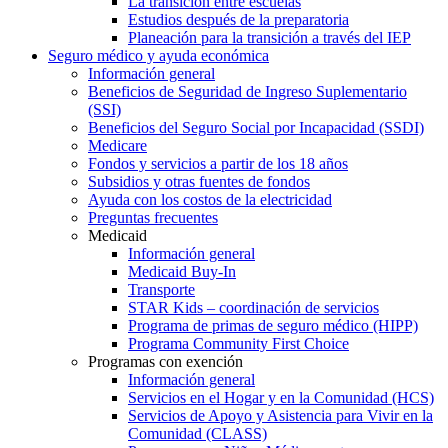
La transición entre escuelas
Estudios después de la preparatoria
Planeación para la transición a través del IEP
Seguro médico y ayuda económica
Información general
Beneficios de Seguridad de Ingreso Suplementario
(SSI)
Beneficios del Seguro Social por Incapacidad (SSDI)
Medicare
Fondos y servicios a partir de los 18 años
Subsidios y otras fuentes de fondos
Ayuda con los costos de la electricidad
Preguntas frecuentes
Medicaid
Información general
Medicaid Buy-In
Transporte
STAR Kids – coordinación de servicios
Programa de primas de seguro médico (HIPP)
Programa Community First Choice
Programas con exención
Información general
Servicios en el Hogar y en la Comunidad (HCS)
Servicios de Apoyo y Asistencia para Vivir en la
Comunidad (CLASS)