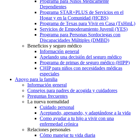
Programa para Niños Médicamente
Dependientes
Programa STAR+PLUS de Servicios en el
Hogar y en la Comunidad (HCBS)
Programa de Texas para Vivir en Casa (TxHmL)
Servicios de Empoderamiento Juvenil (YES)
Programa para Personas Sordociegas con
Discapacidades Múltiples (DMBD)
Beneficios y seguro médico
Información general
Apelando una decisión del seguro médico
Programa de primas de seguro médico (HIPP)
CHIP para niños con necesidades médicas
especiales
Apoyo para la familia
Información general
Consejos para padres de acogida y cuidadores
Preguntas frecuentes
La nueva normalidad
Cuidado personal
Aceptando, apenando, y adaptándose a la vida
Como ayudar a tu hijo a vivir con una
enfermedad crónica
Relaciones personales
Cómo manejar tu vida diaria