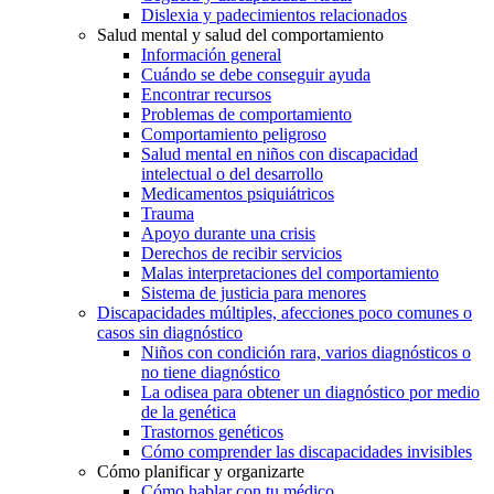
Dislexia y padecimientos relacionados
Salud mental y salud del comportamiento
Información general
Cuándo se debe conseguir ayuda
Encontrar recursos
Problemas de comportamiento
Comportamiento peligroso
Salud mental en niños con discapacidad
intelectual o del desarrollo
Medicamentos psiquiátricos
Trauma
Apoyo durante una crisis
Derechos de recibir servicios
Malas interpretaciones del comportamiento
Sistema de justicia para menores
Discapacidades múltiples, afecciones poco comunes o
casos sin diagnóstico
Niños con condición rara, varios diagnósticos o
no tiene diagnóstico
La odisea para obtener un diagnóstico por medio
de la genética
Trastornos genéticos
Cómo comprender las discapacidades invisibles
Cómo planificar y organizarte
Cómo hablar con tu médico