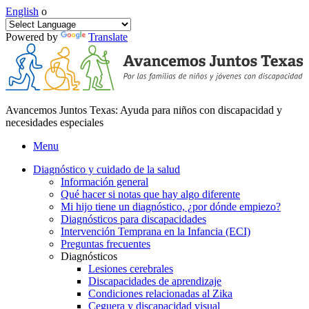
English
o
Powered by
Translate
Avancemos Juntos Texas: Ayuda para niños con discapacidad y
necesidades especiales
Menu
Diagnóstico y cuidado de la salud
Información general
Qué hacer si notas que hay algo diferente
Mi hijo tiene un diagnóstico, ¿por dónde empiezo?
Diagnósticos para discapacidades
Intervención Temprana en la Infancia (ECI)
Preguntas frecuentes
Diagnósticos
Lesiones cerebrales
Discapacidades de aprendizaje
Condiciones relacionadas al Zika
Ceguera y discapacidad visual