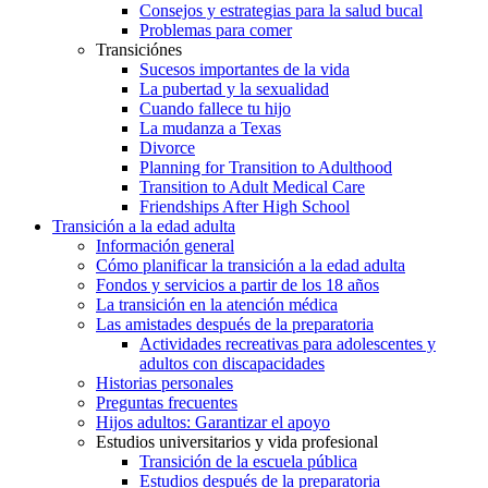
Consejos y estrategias para la salud bucal
Problemas para comer
Transiciónes
Sucesos importantes de la vida
La pubertad y la sexualidad
Cuando fallece tu hijo
La mudanza a Texas
Divorce
Planning for Transition to Adulthood
Transition to Adult Medical Care
Friendships After High School
Transición a la edad adulta
Información general
Cómo planificar la transición a la edad adulta
Fondos y servicios a partir de los 18 años
La transición en la atención médica
Las amistades después de la preparatoria
Actividades recreativas para adolescentes y
adultos con discapacidades
Historias personales
Preguntas frecuentes
Hijos adultos: Garantizar el apoyo
Estudios universitarios y vida profesional
Transición de la escuela pública
Estudios después de la preparatoria