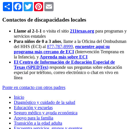
Share
Facebook
Twitter
Pinterest
Email
Contactos de discapacidades locales
Llame al 2-1-1
o visita el sitio
211texas.org
para programas y
servicios estatales
Para niños de 0 a 3 años
, llame a la Oficina del Ombudsman
del HHS (ECI) al
877-787-8999
,
encuentre aquí su
programa más cercano de ECI
(Intervención Temprana en
la Infancia),
y
Aprenda más sobre ECI
El Centro de Información de Educación Especial de
Texas (SPEDTex)
responde sus preguntas sobre educación
especial por teléfono, correo electrónico o chat en vivo en
línea
Ponte en contacto con otros padres
Inicio
Diagnóstico y cuidado de la salud
Educación y escuelas
Seguro médico y ayuda económica
Apoyo para la familia
Transición a la edad adulta
Encuentra servicios, grupos y eventos