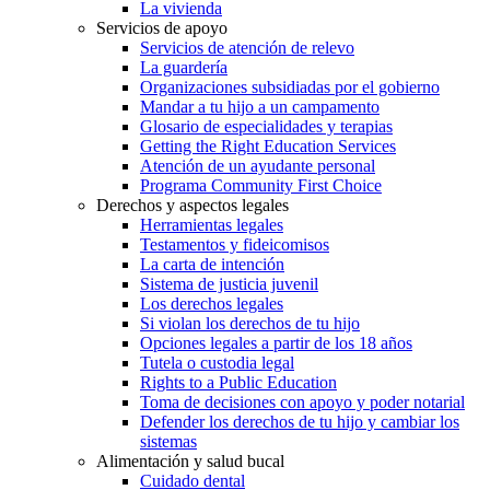
La vivienda
Servicios de apoyo
Servicios de atención de relevo
La guardería
Organizaciones subsidiadas por el gobierno
Mandar a tu hijo a un campamento
Glosario de especialidades y terapias
Getting the Right Education Services
Atención de un ayudante personal
Programa Community First Choice
Derechos y aspectos legales
Herramientas legales
Testamentos y fideicomisos
La carta de intención
Sistema de justicia juvenil
Los derechos legales
Si violan los derechos de tu hijo
Opciones legales a partir de los 18 años
Tutela o custodia legal
Rights to a Public Education
Toma de decisiones con apoyo y poder notarial
Defender los derechos de tu hijo y cambiar los
sistemas
Alimentación y salud bucal
Cuidado dental