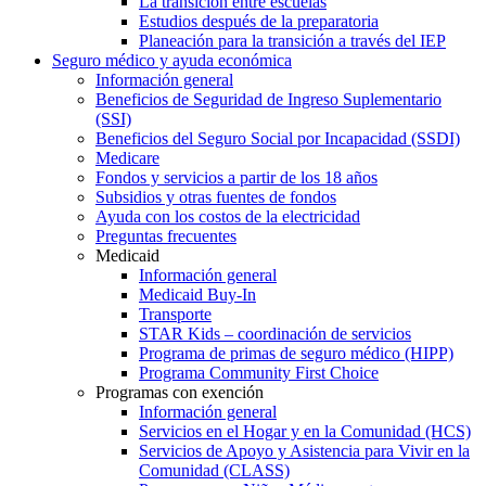
La transición entre escuelas
Estudios después de la preparatoria
Planeación para la transición a través del IEP
Seguro médico y ayuda económica
Información general
Beneficios de Seguridad de Ingreso Suplementario
(SSI)
Beneficios del Seguro Social por Incapacidad (SSDI)
Medicare
Fondos y servicios a partir de los 18 años
Subsidios y otras fuentes de fondos
Ayuda con los costos de la electricidad
Preguntas frecuentes
Medicaid
Información general
Medicaid Buy-In
Transporte
STAR Kids – coordinación de servicios
Programa de primas de seguro médico (HIPP)
Programa Community First Choice
Programas con exención
Información general
Servicios en el Hogar y en la Comunidad (HCS)
Servicios de Apoyo y Asistencia para Vivir en la
Comunidad (CLASS)