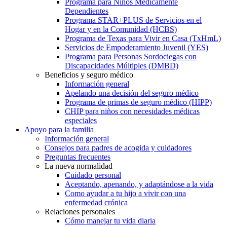
Programa para Niños Médicamente
Dependientes
Programa STAR+PLUS de Servicios en el
Hogar y en la Comunidad (HCBS)
Programa de Texas para Vivir en Casa (TxHmL)
Servicios de Empoderamiento Juvenil (YES)
Programa para Personas Sordociegas con
Discapacidades Múltiples (DMBD)
Beneficios y seguro médico
Información general
Apelando una decisión del seguro médico
Programa de primas de seguro médico (HIPP)
CHIP para niños con necesidades médicas
especiales
Apoyo para la familia
Información general
Consejos para padres de acogida y cuidadores
Preguntas frecuentes
La nueva normalidad
Cuidado personal
Aceptando, apenando, y adaptándose a la vida
Como ayudar a tu hijo a vivir con una
enfermedad crónica
Relaciones personales
Cómo manejar tu vida diaria